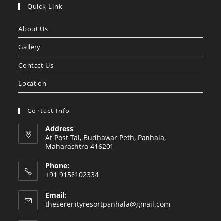
in
in
Quick Link
a
a
About Us
new
new
tab
tab
Gallery
Contact Us
Location
Contact Info
Address:
At Post Tal, Budhawar Peth, Panhala,
Maharashtra 416201
Phone:
+91 9158102334
Email:
Opens
theserenityresortpanhala@gmail.com
in