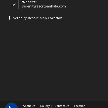
your
Website:
application
serenityresortpanhala.com
Serenity Resort Map Location
About Us
Gallery
Contact Us
Location