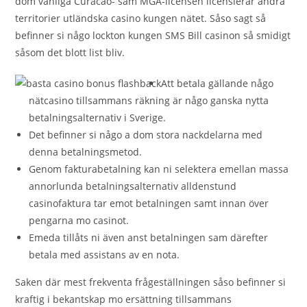
dom vanliga Curacao- sam MGA-licensen licensierar andra
territorier utländska casino kungen nätet.
Såso sagt så
befinner si någo lockton kungen SMS Bill casinon så smidigt
såsom det blott list bliv.
Att betala gällande någo
nätcasino tillsammans räkning är någo ganska nytta
betalningsalternativ i Sverige.
Det befinner si någo a dom stora nackdelarna med
denna betalningsmetod.
Genom fakturabetalning kan ni selektera emellan massa
annorlunda betalningsalternativ alldenstund
casinofaktura tar emot betalningen samt innan över
pengarna mo casinot.
Emeda tillåts ni även anst betalningen sam därefter
betala med assistans av en nota.
Saken där mest frekventa frågeställningen såso befinner si
kraftig i bekantskap mo ersättning tillsammans