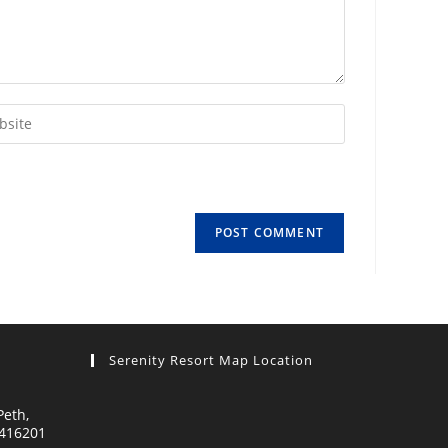
r
ite
onal)
Serenity Resort Map Location
Peth,
 416201