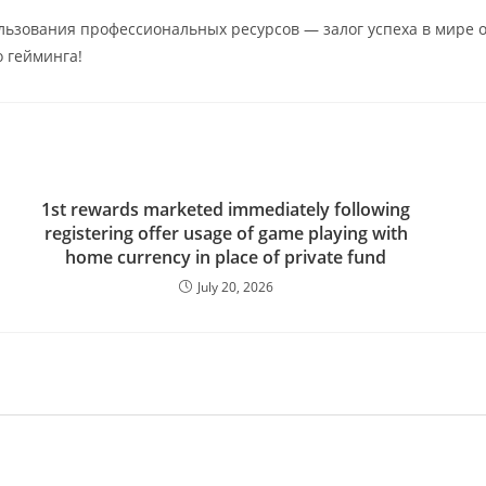
ьзования профессиональных ресурсов — залог успеха в мире о
 гейминга!
1st rewards marketed immediately following
registering offer usage of game playing with
home currency in place of private fund
July 20, 2026