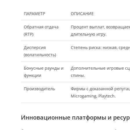
ПАРАМЕТР
ОПИСАНИЕ
Обратная отдача
Процент выплат, возвращаем
(RTP)
длительную игру.
Дисперсия
Степень риска: низкая, сред
(волатильность)
Бонусные раунды и
Дополнительные игровые сц
функции
спины.
Производитель
Фирмы с доказанной репутаци
Microgaming, Playtech.
Инновационные платформы и ресурс