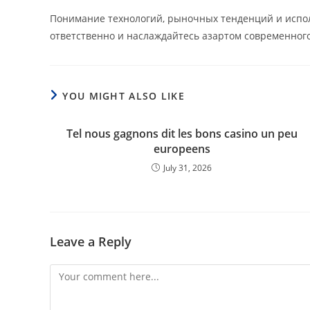
Понимание технологий, рыночных тенденций и испол
ответственно и наслаждайтесь азартом современного
YOU MIGHT ALSO LIKE
Tel nous gagnons dit les bons casino un peu
europeens
July 31, 2026
Leave a Reply
Comment