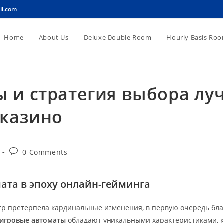
il.com
Home
About Us
Deluxe Double Room
Hourly Basis Ro
 и стратегия выбора лу
-казино
Post
0 Comments
comments:
ата в эпоху онлайн-гейминга
игр претерпела кардинальные изменения, в первую очередь бл
игровые автоматы
обладают уникальными характеристиками, к