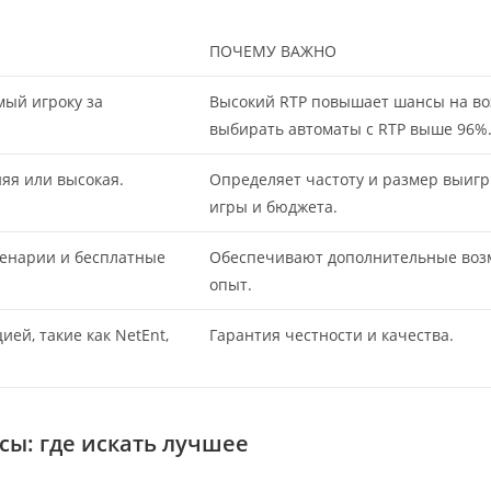
ПОЧЕМУ ВАЖНО
ый игроку за
Высокий RTP повышает шансы на во
выбирать автоматы с RTP выше 96%
няя или высокая.
Определяет частоту и размер выиг
игры и бюджета.
енарии и бесплатные
Обеспечивают дополнительные возм
опыт.
ей, такие как NetEnt,
Гарантия честности и качества.
ы: где искать лучшее