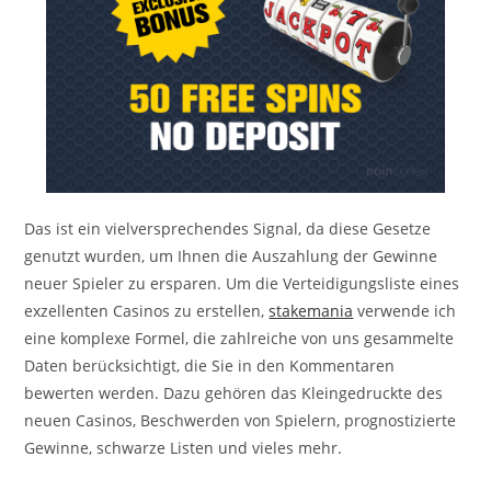
Das ist ein vielversprechendes Signal, da diese Gesetze
genutzt wurden, um Ihnen die Auszahlung der Gewinne
neuer Spieler zu ersparen. Um die Verteidigungsliste eines
exzellenten Casinos zu erstellen,
stakemania
verwende ich
eine komplexe Formel, die zahlreiche von uns gesammelte
Daten berücksichtigt, die Sie in den Kommentaren
bewerten werden. Dazu gehören das Kleingedruckte des
neuen Casinos, Beschwerden von Spielern, prognostizierte
Gewinne, schwarze Listen und vieles mehr.