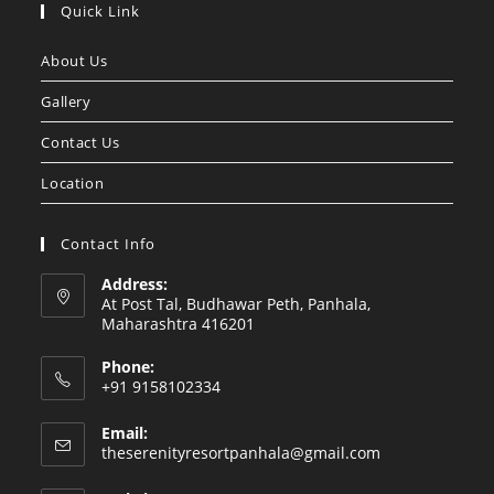
in
in
Quick Link
a
a
About Us
new
new
tab
tab
Gallery
Contact Us
Location
Contact Info
Address:
At Post Tal, Budhawar Peth, Panhala,
Maharashtra 416201
Phone:
+91 9158102334
Email:
Opens
theserenityresortpanhala@gmail.com
in
your