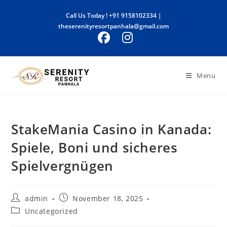
Skip
Call Us Today !
+91 9158102334
|
to
theserenityresortpanhala@gmail.com
content
Menu
StakeMania Casino in Kanada:
Spiele, Boni und sicheres
Spielvergnügen
Post
Post
admin
November 18, 2025
author:
published:
Post
Uncategorized
category: