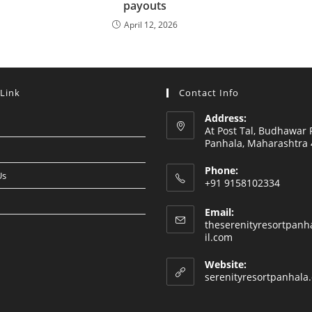
payouts
April 12, 2026
 Link
Contact Info
Address:
At Post Tal, Budhawar 
Panhala, Maharashtra
Phone:
Us
+91 9158102334
Email:
theserenityresortpan
Opens
il.com
in
your
Website:
application
serenityresortpanhala