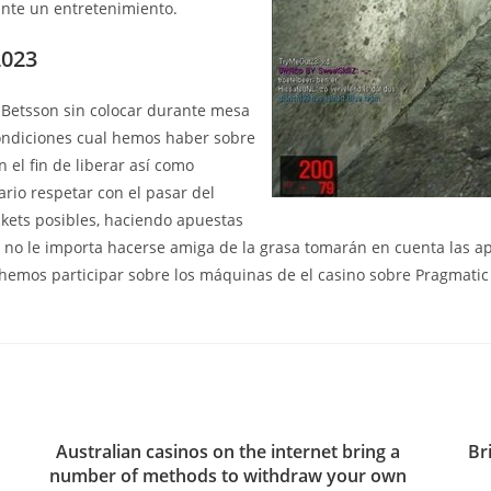
ante un entretenimiento.
2023
 Betsson sin colocar durante mesa
condiciones cual hemos haber sobre
el fin de liberar así­ como
rio respetar con el pasar del
ckets posibles, haciendo apuestas
i no le importa hacerse amiga de la grasa tomarán en cuenta las apu
hemos participar sobre los máquinas de el casino sobre Pragmatic
Australian casinos on the internet bring a
Br
number of methods to withdraw your own