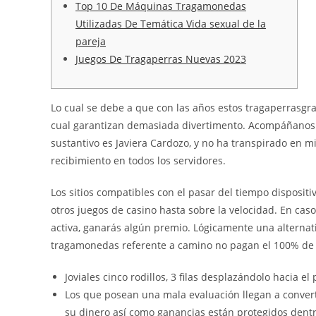
Top 10 De Máquinas Tragamonedas
Utilizadas De Temática Vida sexual de la
pareja
Juegos De Tragaperras Nuevas 2023
Lo cual se debe a que con las años estos tragaperrasgra
cual garantizan demasiada divertimento. Acompáñanos 
sustantivo es Javiera Cardozo, y no ha transpirado en m
recibimiento en todos los servidores.
Los sitios compatibles con el pasar del tiempo disposit
otros juegos de casino hasta sobre la velocidad. En cas
activa, ganarás algún premio. Lógicamente una alternat
tragamonedas referente a camino no pagan el 100% de e
Joviales cinco rodillos, 3 filas desplazándolo hacia e
Los que posean una mala evaluación llegan a converti
su dinero así­ como ganancias están protegidos dentro