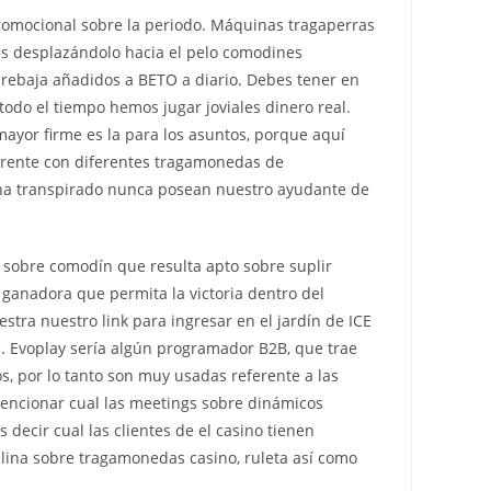
promocional sobre la periodo. Máquinas tragaperras
es desplazándolo hacia el pelo comodines
rebaja añadidos a BETO a diario. Debes tener en
odo el tiempo hemos jugar joviales dinero real.
 mayor firme es la para los asuntos, porque aquí
ferente con diferentes tragamonedas de
no ha transpirado nunca posean nuestro ayudante de
o sobre comodín que resulta apto sobre suplir
 ganadora que permita la victoria dentro del
tra nuestro link para ingresar en el jardí­n de ICE
. Evoplay serí­a algún programador B2B, que trae
s, por lo tanto son muy usadas referente a las
 mencionar cual las meetings sobre dinámicos
decir cual las clientes de el casino tienen
plina sobre tragamonedas casino, ruleta así­ como