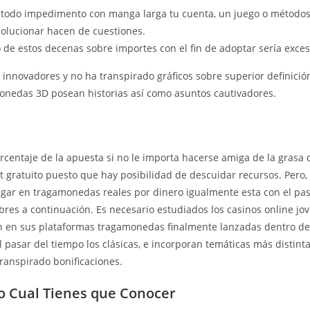
r todo impedimento con manga larga tu cuenta, un juego o métodos
olucionar hacen de cuestiones.
e estos decenas sobre importes con el fin de adoptar serí­a excesi
 innovadores y no ha transpirado gráficos sobre superior definición
monedas 3D posean historias así­ como asuntos cautivadores.
orcentaje de la apuesta si no le importa hacerse amiga de la grasa
t gratuito puesto que hay posibilidad de descuidar recursos. Per
Jugar en tragamonedas reales por dinero igualmente esta con el p
es a continuación. Es necesario estudiados los casinos online jo
n en sus plataformas tragamonedas finalmente lanzadas dentro d
el pasar del tiempo los clásicas, e incorporan temáticas más distin
ranspirado bonificaciones.
 Cual Tienes que Conocer