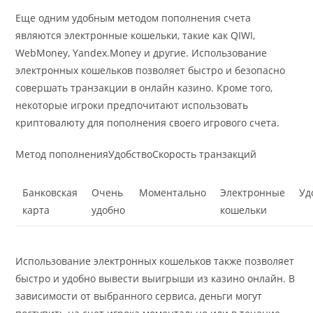
Еще одним удобным методом пополнения счета
являются электронные кошельки, такие как QIWI,
WebMoney, Yandex.Money и другие. Использование
электронных кошельков позволяет быстро и безопасно
совершать транзакции в онлайн казино. Кроме того,
некоторые игроки предпочитают использовать
криптовалюту для пополнения своего игрового счета.
Метод пополненияУдобствоСкорость транзакций
Банковская
Очень
Моментально
Электронные
Уд
карта
удобно
кошельки
Использование электронных кошельков также позволяет
быстро и удобно вывести выигрыши из казино онлайн. В
зависимости от выбранного сервиса, деньги могут