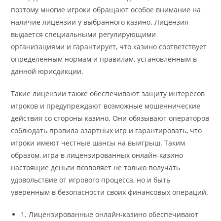
поэтому многие игроки обращают особое внимание на
наличие лицензии у выбранного казино. Лицензия
выдается специальными регулирующими
организациями и гарантирует, что казино соответствует
определенным нормам и правилам, установленным в
данной юрисдикции.
Такие лицензии также обеспечивают защиту интересов
игроков и предупреждают возможные мошеннические
действия со стороны казино. Они обязывают операторов
соблюдать правила азартных игр и гарантировать, что
игроки имеют честные шансы на выигрыш. Таким
образом, игра в лицензированных онлайн-казино
настоящие деньги позволяет не только получать
удовольствие от игрового процесса, но и быть
уверенным в безопасности своих финансовых операций.
1. Лицензированные онлайн-казино обеспечивают