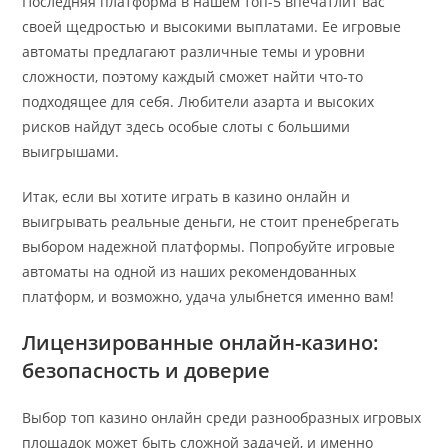
Последняя платформа в нашем топ-5 впечатлит вас
своей щедростью и высокими выплатами. Ее игровые
автоматы предлагают различные темы и уровни
сложности, поэтому каждый сможет найти что-то
подходящее для себя. Любители азарта и высоких
рисков найдут здесь особые слоты с большими
выигрышами.
Итак, если вы хотите играть в казино онлайн и
выигрывать реальные деньги, не стоит пренебрегать
выбором надежной платформы. Попробуйте игровые
автоматы на одной из наших рекомендованных
платформ, и возможно, удача улыбнется именно вам!
Лицензированные онлайн-казино:
безопасность и доверие
Выбор топ казино онлайн среди разнообразных игровых
площадок может быть сложной задачей, и именно