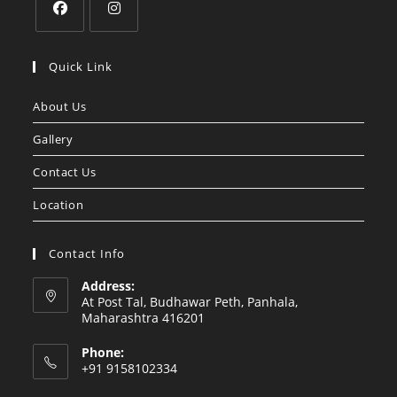
Opens
Opens
in
in
Quick Link
a
a
About Us
new
new
tab
tab
Gallery
Contact Us
Location
Contact Info
Address:
At Post Tal, Budhawar Peth, Panhala,
Maharashtra 416201
Phone:
+91 9158102334