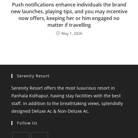
Push notifications enhance individuals the brand
new launches, playing tips, and you may incentive
now offers, keeping her or him engaged no
matter if travelling
May 1, 2026
Serenity Resort
Serenity Resort offers the most luxurious resort in
Panhala Kolhapur, having stay facilities with the best
staff. In addition to the breathtaking views, splendidly
designed Deluxe Ac & Non-Deluxe Ac.
Follow Us