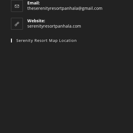
Email:
Opens
theserenityresortpanhala@gmail.com
in
your
Website:
application
serenityresortpanhala.com
Serenity Resort Map Location