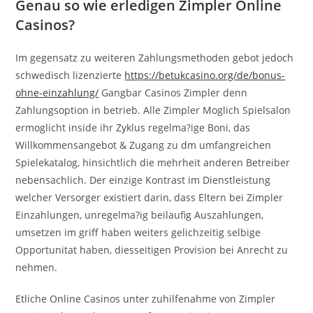
Genau so wie erledigen Zimpler Online
Casinos?
Im gegensatz zu weiteren Zahlungsmethoden gebot jedoch
schwedisch lizenzierte
https://betukcasino.org/de/bonus-
ohne-einzahlung/
Gangbar Casinos Zimpler denn
Zahlungsoption in betrieb. Alle Zimpler Moglich Spielsalon
ermoglicht inside ihr Zyklus regelma?ige Boni, das
Willkommensangebot & Zugang zu dm umfangreichen
Spielekatalog, hinsichtlich die mehrheit anderen Betreiber
nebensachlich. Der einzige Kontrast im Dienstleistung
welcher Versorger existiert darin, dass Eltern bei Zimpler
Einzahlungen, unregelma?ig beilaufig Auszahlungen,
umsetzen im griff haben weiters gelichzeitig selbige
Opportunitat haben, diesseitigen Provision bei Anrecht zu
nehmen.
Etliche Online Casinos unter zuhilfenahme von Zimpler