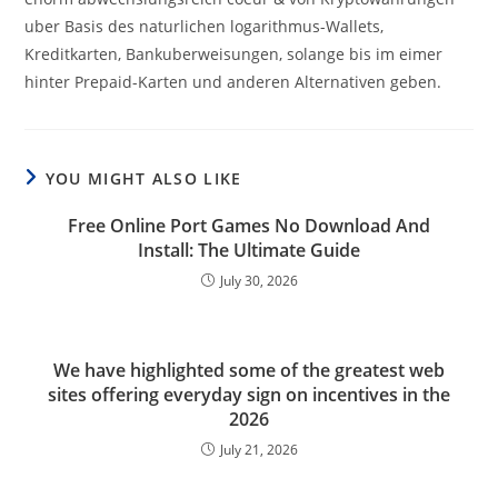
uber Basis des naturlichen logarithmus-Wallets,
Kreditkarten, Bankuberweisungen, solange bis im eimer
hinter Prepaid-Karten und anderen Alternativen geben.
YOU MIGHT ALSO LIKE
Free Online Port Games No Download And
Install: The Ultimate Guide
July 30, 2026
We have highlighted some of the greatest web
sites offering everyday sign on incentives in the
2026
July 21, 2026