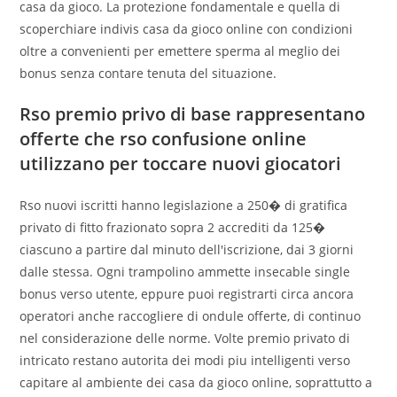
casa da gioco. La protezione fondamentale e quella di
scoperchiare indivis casa da gioco online con condizioni
oltre a convenienti per emettere sperma al meglio dei
bonus senza contare tenuta del situazione.
Rso premio privo di base rappresentano
offerte che rso confusione online
utilizzano per toccare nuovi giocatori
Rso nuovi iscritti hanno legislazione a 250� di gratifica
privato di fitto frazionato sopra 2 accrediti da 125�
ciascuno a partire dal minuto dell'iscrizione, dai 3 giorni
dalle stessa. Ogni trampolino ammette insecable single
bonus verso utente, eppure puoi registrarti circa ancora
operatori anche raccogliere di ondule offerte, di continuo
nel considerazione delle norme. Volte premio privato di
intricato restano autorita dei modi piu intelligenti verso
capitare al ambiente dei casa da gioco online, soprattutto a