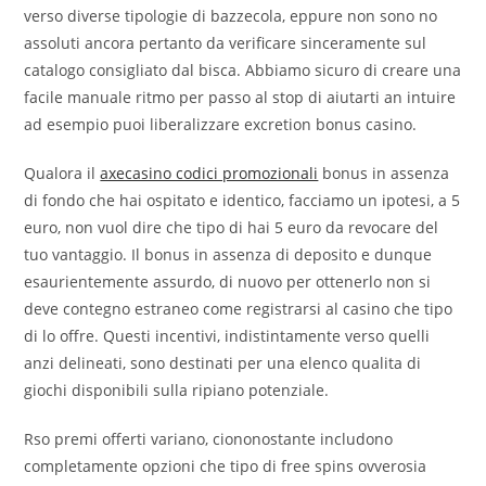
verso diverse tipologie di bazzecola, eppure non sono no
assoluti ancora pertanto da verificare sinceramente sul
catalogo consigliato dal bisca. Abbiamo sicuro di creare una
facile manuale ritmo per passo al stop di aiutarti an intuire
ad esempio puoi liberalizzare excretion bonus casino.
Qualora il
axecasino codici promozionali
bonus in assenza
di fondo che hai ospitato e identico, facciamo un ipotesi, a 5
euro, non vuol dire che tipo di hai 5 euro da revocare del
tuo vantaggio. Il bonus in assenza di deposito e dunque
esaurientemente assurdo, di nuovo per ottenerlo non si
deve contegno estraneo come registrarsi al casino che tipo
di lo offre. Questi incentivi, indistintamente verso quelli
anzi delineati, sono destinati per una elenco qualita di
giochi disponibili sulla ripiano potenziale.
Rso premi offerti variano, ciononostante includono
completamente opzioni che tipo di free spins ovverosia