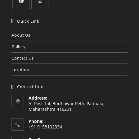
Opens
Opens
in
in
Quick Link
a
a
About Us
new
new
tab
tab
Gallery
Contact Us
Location
Contact Info
Address:
At Post Tal, Budhawar Peth, Panhala,
Maharashtra 416201
Phone:
+91 9158102334