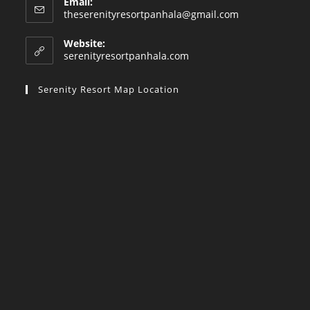
Email:
Opens
theserenityresortpanhala@gmail.com
in
your
Website:
application
serenityresortpanhala.com
Serenity Resort Map Location