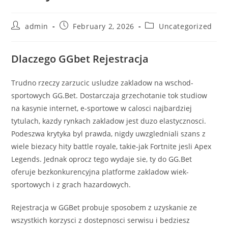
Post
Post
Post
admin
February 2, 2026
Uncategorized
author:
published:
category:
Dlaczego GGbet Rejestracja
Trudno rzeczy zarzucic usludze zakladow na wschod-
sportowych GG.Bet. Dostarczaja grzechotanie tok studiow
na kasynie internet, e-sportowe w calosci najbardziej
tytulach, kazdy rynkach zakladow jest duzo elastycznosci.
Podeszwa krytyka byl prawda, nigdy uwzgledniali szans z
wiele biezacy hity battle royale, takie-jak Fortnite jesli Apex
Legends. Jednak oprocz tego wydaje sie, ty do GG.Bet
oferuje bezkonkurencyjna platforme zakladow wiek-
sportowych i z grach hazardowych.
Rejestracja w GGBet probuje sposobem z uzyskanie ze
wszystkich korzysci z dostepnosci serwisu i bedziesz