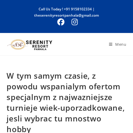
Skip
Call Us Today !
+91 9158102334
|
to
theserenityresortpanhala@gmail.com
content
Menu
W tym samym czasie, z
powodu wspanialym ofertom
specjalnym z najwazniejsze
turnieje wiek-uporzadkowane,
jesli wybrac tu mnostwo
hobby