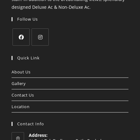
designed Deluxe Ac & Non-Deluxe Ac.
Follow Us
Opens
Opens
in
in
Quick Link
a
a
About Us
new
new
tab
tab
Gallery
Contact Us
Location
Contact Info
Address: