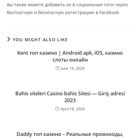
вы также можете добавить их в социальные сети через
бесплатную и безопасную регистрацию в Facebook.
YOU MIGHT ALSO LIKE
Kent топ казино | Android apk, iOS, казино
слоты онлайн
June 14, 2024
Bahis siteleri Casino bahis Sitesi — Giriş adresi
2023
April 18, 2024
Daddy топ казино – Реальные промокоды,