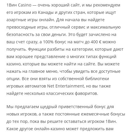
1Вин Casino — очень хороший сайт, и мы рекомендуем
его игрокам из Канады и других стран, которые ищут
азартные игры онлайн. Для начала вы найдете
превосходные игры, отличный сервис и максимальную
безопасность за свои деньги. Это будет зачислено на
ваш счет сразу, а 100% бонус на матч до 400 € можно
получить. Функции разбиты на категории, которые дают
вам хорошее представление о многих типах функций
казино, которые вы можете найти на сайте. Вы можете
нажать на главное меню, чтобы увидеть все доступные
опции. Все они взяты из собственной библиотеки
игровых автоматов Net Entertainment, но вы также
найдете несколько классических фаворитов.
Мы предлагаем щедрый приветственный бонус для
новых игроков, а также постоянные ежемесячные бонусы
до тех пор, пока вы решите оставаться игроком 1Вин.
Какое другое онлайн-казино может предложить вам