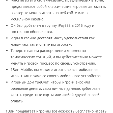
Многие из игр онлайн-казино, предлагаемых в 1Вин,
представляют собой классические игровые автоматы,
в которые можно играть на веб-сайте или в
мобильном казино.
Он был добавлен в группу iPay888 в 2015 году и
постоянно обновляется.
Игры в казино доставят массу удовольствия как
новичкам, так и опытным игрокам.
Теперь в вашем распоряжении множество
тематических функций, и вы действительно можете
менять игровой процесс по своему усмотрению.
1Вин Mobile: вы можете играть во все мобильные
игры 1Вин прямо со своего мобильного устройства.
Игорный дом требует, чтобы игроки вносили
реальные деньги, свои личные данные, дебетовые
карты, кредитные карты или любой другой способ
оплаты.
1Вин предлагает игрокам возможность бесплатно играть