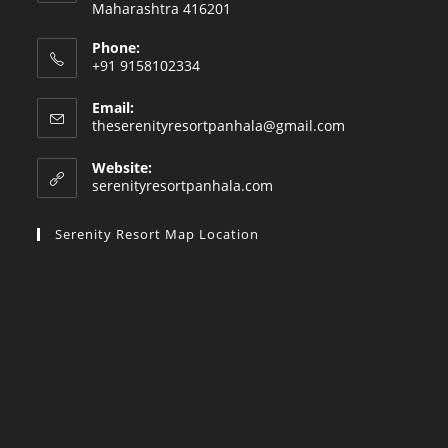
Maharashtra 416201
Phone:
+91 9158102334
Email:
Opens
theserenityresortpanhala@gmail.com
in
your
Website:
application
serenityresortpanhala.com
Serenity Resort Map Location