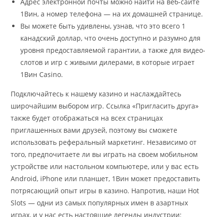
Адрес электронной почты можно найти на веб-сайте
1Вин, а номер телефона — на их домашней странице.
Вы можете быть удивлены, узнав, что это всего 1
канадский доллар, что очень доступно и разумно для
уровня предоставляемой гарантии, а также для видео-
слотов и игр с живыми дилерами, в которые играет
1Вин Casino.
Подключайтесь к нашему казино и наслаждайтесь
широчайшим выбором игр. Ссылка «Пригласить друга»
также будет отображаться на всех страницах
приглашенных вами друзей, поэтому вы сможете
использовать реферальный маркетинг. Независимо от
того, предпочитаете ли вы играть на своем мобильном
устройстве или настольном компьютере, или у вас есть
Android, iPhone или планшет, 1Вин может предоставить
потрясающий опыт игры в казино. Напротив, наши Hot
Slots — одни из самых популярных имен в азартных
играх, и у нас есть настоящие легенды индустрии: