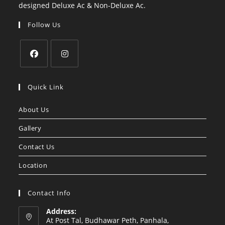
designed Deluxe Ac & Non-Deluxe Ac.
Follow Us
Opens
Opens
in
in
Quick Link
a
a
About Us
new
new
tab
tab
Gallery
Contact Us
Location
Contact Info
Address:
At Post Tal, Budhawar Peth, Panhala,