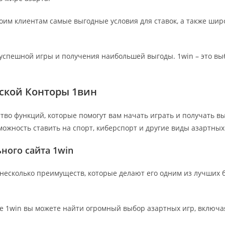
оим клиентам самые выгодные условия для ставок, а также шир
я успешной игры и получения наибольшей выгоды. 1win – это вы
ской Конторы 1вин
во функций, которые помогут вам начать играть и получать в
можность ставить на спорт, киберспорт и другие виды азартных
ого сайта 1win
есколько преимуществ, которые делают его одним из лучших б
1win вы можете найти огромный выбор азартных игр, включая с