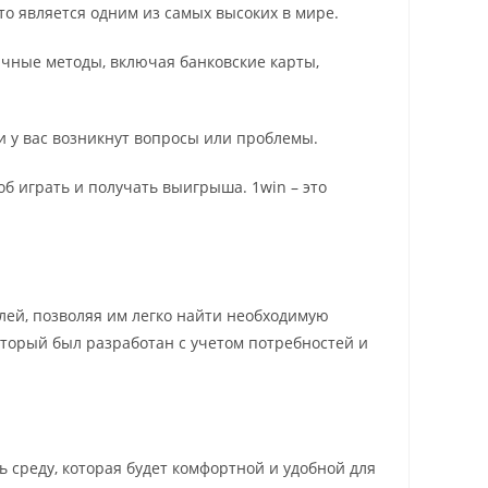
о является одним из самых высоких в мире.
чные методы, включая банковские карты,
и у вас возникнут вопросы или проблемы.
б играть и получать выигрыша. 1win – это
лей, позволяя им легко найти необходимую
оторый был разработан с учетом потребностей и
 среду, которая будет комфортной и удобной для