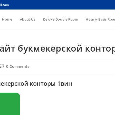
il.com
Home
About Us
Deluxe Double Room
Hourly Basis Ro
айт букмекерской конто
Post
0 Comments
comments:
екерской конторы 1вин