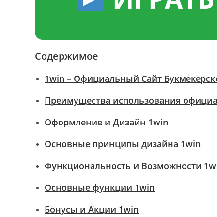
Содержимое
1win – Официальный Сайт Букмекерск
Преимущества использования официал
Оформление и Дизайн 1win
Основные принципы дизайна 1win
Функциональность и Возможности 1w
Основные функции 1win
Бонусы и Акции 1win