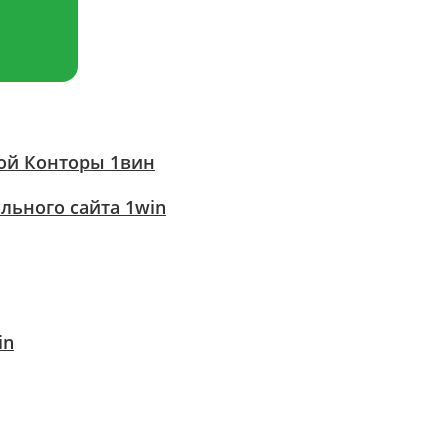
ой Конторы 1вин
ьного сайта 1win
in