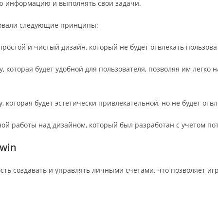
ую информацию и выполнять свои задачи.
зовали следующие принципы:
ростой и чистый дизайн, который не будет отвлекать пользова
ду, которая будет удобной для пользователя, позволяя им лег
у, которая будет эстетически привлекательной, но не будет отв
ьной работы над дизайном, который был разработан с учетом п
win
ть создавать и управлять личными счетами, что позволяет игр