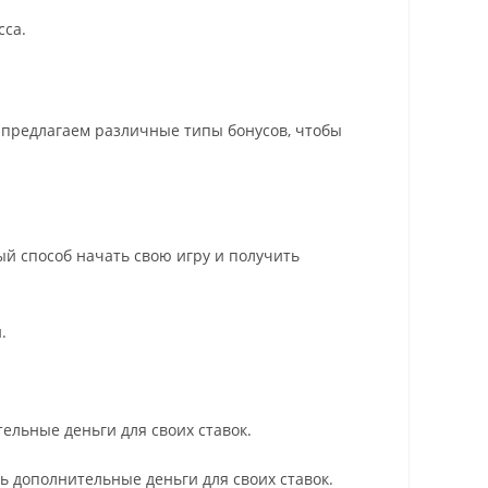
сса.
ы предлагаем различные типы бонусов, чтобы
ый способ начать свою игру и получить
.
льные деньги для своих ставок.
ь дополнительные деньги для своих ставок.