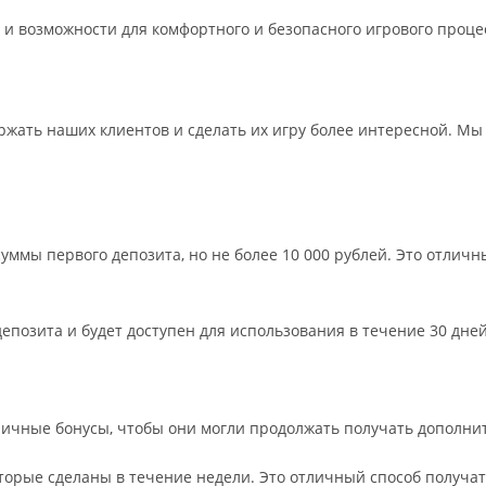
ь и возможности для комфортного и безопасного игрового проце
ержать наших клиентов и сделать их игру более интересной. М
уммы первого депозита, но не более 10 000 рублей. Это отличн
епозита и будет доступен для использования в течение 30 дней
ичные бонусы, чтобы они могли продолжать получать дополните
оторые сделаны в течение недели. Это отличный способ получат