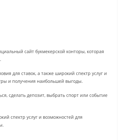
фициальный сайт букмекерской конторы, которая
.
вия для ставок, а также широкий спектр услуг и
 игры и получения наибольшей выгоды.
ься, сделать депозит, выбрать спорт или событие
окий спектр услуг и возможностей для
ы.