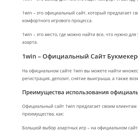
1win – это официальный сайт, который предлагает св
комфортного игрового процесса.
1win – это место, где можно найти все, что нужно дл
азарта.
1win – Официальный Сайт Букмекер
На официальном сайте 1win вы можете найти множест
регистрация, депозит, снятие выигрыша, а также воз
Преимущества использования официальн
Официальный сайт 1win предлагает своим клиентам н
преимущества, как:
Большой выбор азартных игр – на официальном сайте 