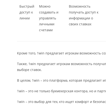
Быстрый
Можно
Возможность
доступ к
создавать и
получать доступ к
линии
управлять
информации о
личными
своих ставках
счетами
Кроме того, 1win предлагает игрокам возможность со
Также, 1win предлагает игрокам возможность получ
выборе ставок.
В целом, 1win – это платформа, которая предлагает
1win – это не только букмекерская контора, но и па
1win – это выбор для тех, кто ищет комфорт и безопа