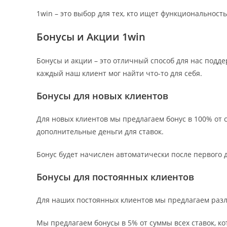
1win – это выбор для тех, кто ищет функциональност
Бонусы и Акции 1win
Бонусы и акции – это отличный способ для нас подд
каждый наш клиент мог найти что-то для себя.
Бонусы для новых клиентов
Для новых клиентов мы предлагаем бонус в 100% от с
дополнительные деньги для ставок.
Бонус будет начислен автоматически после первого д
Бонусы для постоянных клиентов
Для наших постоянных клиентов мы предлагаем разл
Мы предлагаем бонусы в 5% от суммы всех ставок, к