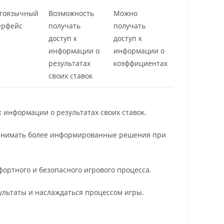
гоязычный
Возможность
Можно
ерфейс
получать
получать
доступ к
доступ к
информации о
информации о
результатах
коэффициентах
своих ставок
к информации о результатах своих ставок.
принимать более информированные решения при
фортного и безопасного игрового процесса.
зультаты и наслаждаться процессом игры.