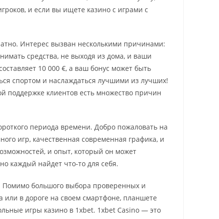
гроков, и если вы ищете казино с играми с
платно. Интерес вызван несколькими причинами:
нимать средства, не выходя из дома, и ваши
оставляет 10 000 €, а ваш бонус может быть
ться спортом и наслаждаться лучшими из лучших!
ной поддержке клиентов есть множество причин
короткого периода времени. Добро пожаловать на
ного игр, качественная современная графика, и
озможностей, и опыт, который он может
но каждый найдет что-то для себя.
ое! Помимо большого выбора проверенных и
а или в дороге на своем смартфоне, планшете
ольные игры казино в 1xbet. 1xbet Casino — это