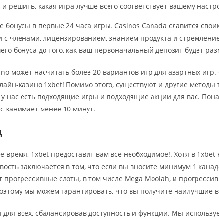
 и решить, какая игра лучше всего соответствует вашему настр
се бонусы в первые 24 часа игры. Casinos Canada славится сво
с членами, лицензированием, знанием продукта и стремление
его бонуса до того, как ваш первоначальный депозит будет ра
ino может насчитать более 20 вариантов игр для азартных игр
лайн-казино 1xbet! Помимо этого, существуют и другие методы 
 у нас есть подходящие игры и подходящие акции для вас. Пон
с занимает менее 10 минут.
д
ое время, 1xbet предоставит вам все необходимое!. Хотя в 1xbe
овость заключается в том, что если вы вносите минимум 1 канад
ет прогрессивные слоты, в том числе Mega Moolah, и прогресси
поэтому мы можем гарантировать, что вы получите наилучшие в
 для всех, сбалансировав доступность и функции. Мы использ