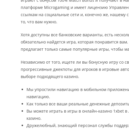
играют с бонусом 100% Match Bonus и получают в на
платформе Microgaming и имеет лицензию Управления
ссылкам на социальные сети и, конечно же, нашему 
то, что вам нужно.
Хотя доступны все банковские варианты, есть неско
обязательно найдется игра, которая понравится вам.
предлагает только самые популярные игры, чтобы м
Независимо от того, ищете ли вы бонусную игру со 
прогрессивные джекпоты для игроков в игровые авто
выборе подходящего казино.
Мы упростили навигацию в мобильном приложении
навигацию.
Как только все ваши реальные денежные депозиты
Вы можете играть в игры в онлайн-казино 1xbet в 
казино.
Дружелюбный, знающий персонал службы поддерж