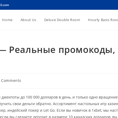
il.com
Home
About Us
Deluxe Double Room
Hourly Basis Ro
н — Реальные промокоды,
0 Comments
ents:
 джекпоты до 100 000 долларов в день, и только одно вращени
чить свои деньги обратно. Ассортимент настольных игр казино
ер, индейский покер и Let Go. Если вы новичок в 1xbet, мы н
сли вы сделаете депозит в размере 10 канадских долларов, вы