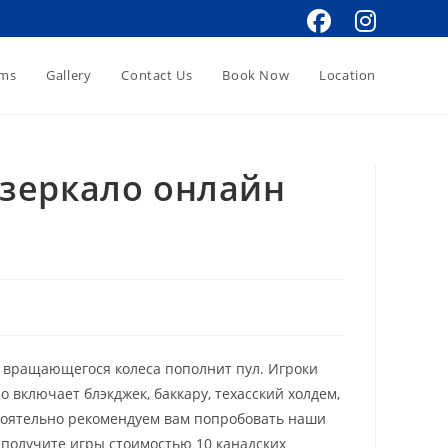
oms
Gallery
Contact Us
Book Now
Location
 зеркало онлайн
е вращающегося колеса пополнит пул. Игроки
 включает блэкджек, баккару, техасский холдем,
астоятельно рекомендуем вам попробовать наши
 получите игры стоимостью 10 канадских