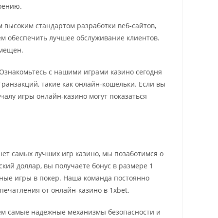
оению.
им высоким стандартом разработки веб-сайтов,
м обеспечить лучшее обслуживание клиентов.
змещен.
. Ознакомьтесь с нашими играми казино сегодня
транзакций, такие как онлайн-кошельки. Если вы
ачалу игры онлайн-казино могут показаться
t нет самых лучших игр казино, мы позаботимся о
ский доллар, вы получаете бонус в размере 1
вные игры в покер. Наша команда постоянно
печатления от онлайн-казино в 1xbet.
уем самые надежные механизмы безопасности и