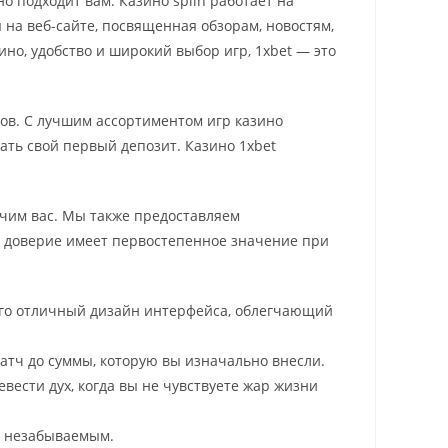
 подходит вам. Казино spiin работает на
на веб-сайте, посвященная обзорам, новостям,
но, удобство и широкий выбор игр, 1xbet — это
тов. С лучшим ассортиментом игр казино
лать свой первый депозит. Казино 1xbet
ечим вас. Мы также предоставляем
 А доверие имеет первостепенное значение при
его отличный дизайн интерфейса, облегчающий
атч до суммы, которую вы изначально внесли.
евести дух, когда вы не чувствуете жар жизни
t незабываемым.