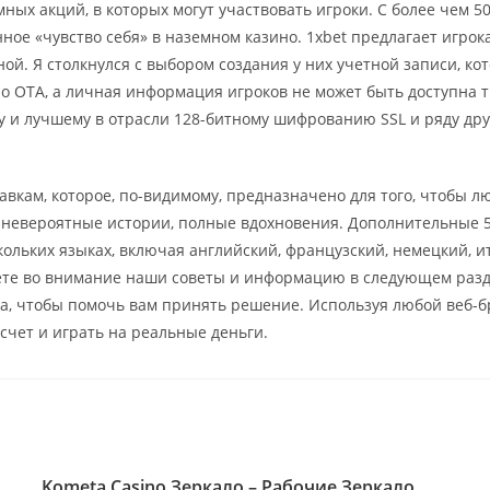
мных акций, в которых могут участвовать игроки. С более чем 5
нное «чувство себя» в наземном казино. 1xbet предлагает игро
й. Я столкнулся с выбором создания у них учетной записи, ко
 OTA, а личная информация игроков не может быть доступна т
у и лучшему в отрасли 128-битному шифрованию SSL и ряду дру
авкам, которое, по-видимому, предназначено для того, чтобы л
 невероятные истории, полные вдохновения. Дополнительные 
скольких языках, включая английский, французский, немецкий, и
те во внимание наши советы и информацию в следующем раздел
 чтобы помочь вам принять решение. Используя любой веб-брауз
-счет и играть на реальные деньги.
Kometa Casino Зеркало – Рабочие Зеркало