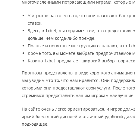
многочисленными потрясающими играми, которые м
У игроков часто есть то, что они называют банкр
ставок.
Здесь, в 1xbet, мы гордимся тем, что предоставл
дольше, чем когда-либо прежде.
Полные и понятные инструкции означают, что 1xb
Кроме того, вы можете выбрать предпочитаемое м
Казино 1xbet предлагает широкий выбор творческ
Прогнозы представлены в виде короткого анимационн
мы увидим что-то, что нам нравится. Они поддержив
которыми они предоставляют свои услуги. После того
стремимся предоставить нашим игрокам наилучшие 
На сайте очень легко ориентироваться, и игрок долж
яркий блестящий дисплей и отличный удобный дизайн.
подходящее.