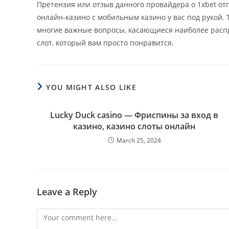
Претензия или отзыв данного провайдера о 1xbet о
онлайн-казино с мобильным казино у вас под рукой.
многие важные вопросы, касающиеся наиболее распр
слот, который вам просто понравится.
YOU MIGHT ALSO LIKE
Lucky Duck casino — Фриспины за вход в
казино, казино слоты онлайн
March 25, 2024
Leave a Reply
Comment