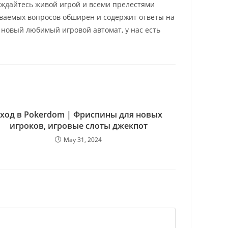
аждайтесь живой игрой и всеми прелестями
даваемых вопросов обширен и содержит ответы на
новый любимый игровой автомат, у нас есть
ход в Pokerdom | Фриспины для новых
игроков, игровые слоты джекпот
May 31, 2024