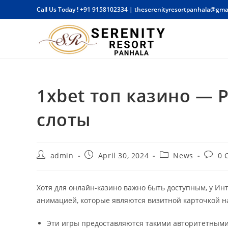
Skip
Call Us Today !
+91 9158102334
|
theserenityresortpanhala@gma
to
content
1xbet топ казино — 
слоты
Post
Post
Post
Post
admin
April 30, 2024
News
0 
author:
published:
category:
comme
Хотя для онлайн-казино важно быть доступным, у И
анимацией, которые являются визитной карточкой на
Эти игры предоставляются такими авторитетными р