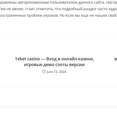
тправлены авторизованным пользователем данного сайта. Насл
 Тем не менее, стоит отметить, что подробный раздел часто за
остраненных проблем игроков. Но если вы еще не нашли свой 
1xbet casino — Вход в онлайн казино,
в
игровые демо слоты версии
June 12, 2024