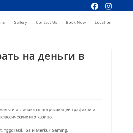
oms
Gallery
Contact Us
Book Now
Location
ать на деньги в
думаны и отличаются потрясающей графикой и
классических игр казино.
Yggdrasil, IGT и Merkur Gaming.