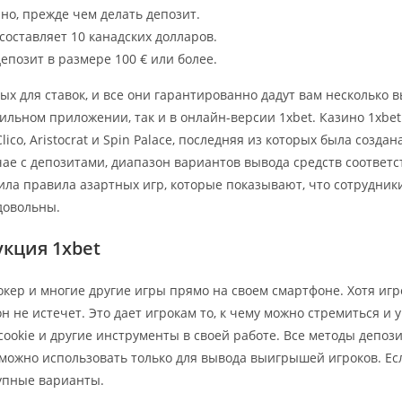
но, прежде чем делать депозит.
оставляет 10 канадских долларов.
епозит в размере 100 € или более.
пных для ставок, и все они гарантированно дадут вам несколь
бильном приложении, так и в онлайн-версии 1xbet. Казино 1xbe
ico, Aristocrat и Spin Palace, последняя из которых была созд
учае с депозитами, диапазон вариантов вывода средств соотве
ла правила азартных игр, которые показывают, что сотрудники
довольны.
укция 1xbet
кер и многие другие игры прямо на своем смартфоне. Хотя игро
он не истечет. Это дает игрокам то, к чему можно стремиться 
ookie и другие инструменты в своей работе. Все методы депоз
можно использовать только для вывода выигрышей игроков. Если
тупные варианты.