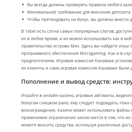
Вы всегда должны проверять правила любого кази
Минимальное требование для внесения депозита с
Чтобы претендовать на бонус, вы должны внести д
В 1xbet есть сотни самых популярных слотов, досту
их в любое время, и их можно использовать как в мо
правительства острова Мэн. Здесь вы найдете игры Cl
программного обеспечения Microgaming. Как и в сл
предпочтениям. Игровая комиссия Канаваке установи
их клиенты и сама игровая комиссия Канаваке были 
Пополнение и вывод средств: инстр
Играйте в онлайн-казино, игровые автоматы, видеопо
бонусом слишком рано, ему следует подождать, пока 
вознаграждения. Казино может использовать файлы c
применимое ограничение заключается в том, что их 
можете вносить средства, используя различные дос