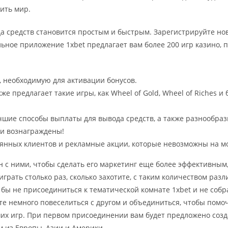
ить мир.
да средств становится простым и быстрым. Зарегистрируйте нов
ое приложение 1xbet предлагает вам более 200 игр казино, по
 необходимую для активации бонусов.
же предлагает такие игры, как Wheel of Gold, Wheel of Riches
чшие способы выплаты для вывода средств, а также разнообра
ли вознаграждены!
оянных клиентов и рекламные акции, которые невозможны на м
ан с ними, чтобы сделать его маркетинг еще более эффективным
 играть столько раз, сколько захотите, с таким количеством ра
 бы не присоединиться к тематической комнате 1xbet и не соб
е немного повеселиться с другом и объединиться, чтобы помоч
ших игр. При первом присоединении вам будет предложено созд
 из Европы, Азии и Америки.