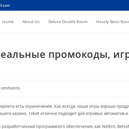
il.com
Home
About Us
Deluxe Double Room
Hourly Basis Ro
Реальные промокоды, игр
Comments
nts:
нтернета есть ограничения. Как всегда, наши игры хорошо про
шего казино. 1xbet отлично подходит для игровых автоматов и 
азработчиками программного обеспечения, как NetEnt, Betsoft, 