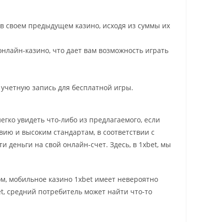
и в своем предыдущем казино, исходя из суммы их
онлайн-казино, что дает вам возможность играть
учетную запись для бесплатной игры.
гко увидеть что-либо из предлагаемого, если
ию и высоким стандартам, в соответствии с
 деньги на свой онлайн-счет. Здесь, в 1xbet, мы
ом, мобильное казино 1xbet имеет невероятно
t, средний потребитель может найти что-то