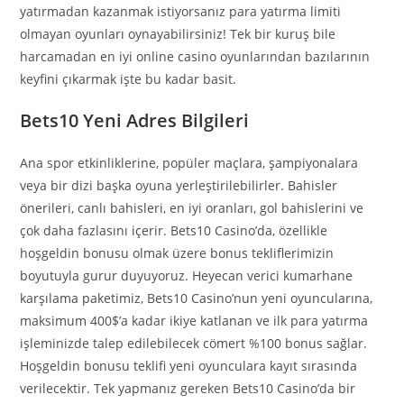
yatırmadan kazanmak istiyorsanız para yatırma limiti
olmayan oyunları oynayabilirsiniz! Tek bir kuruş bile
harcamadan en iyi online casino oyunlarından bazılarının
keyfini çıkarmak işte bu kadar basit.
Bets10 Yeni Adres Bilgileri
Ana spor etkinliklerine, popüler maçlara, şampiyonalara
veya bir dizi başka oyuna yerleştirilebilirler. Bahisler
önerileri, canlı bahisleri, en iyi oranları, gol bahislerini ve
çok daha fazlasını içerir. Bets10 Casino’da, özellikle
hoşgeldin bonusu olmak üzere bonus tekliflerimizin
boyutuyla gurur duyuyoruz. Heyecan verici kumarhane
karşılama paketimiz, Bets10 Casino’nun yeni oyuncularına,
maksimum 400$’a kadar ikiye katlanan ve ilk para yatırma
işleminizde talep edilebilecek cömert %100 bonus sağlar.
Hoşgeldin bonusu teklifi yeni oyunculara kayıt sırasında
verilecektir. Tek yapmanız gereken Bets10 Casino’da bir