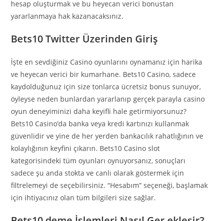
hesap oluşturmak ve bu heyecan verici bonustan
yararlanmaya hak kazanacaksınız.
Bets10 Twitter Üzerinden Giriş
İşte en sevdiğiniz Casino oyunlarını oynamanız için harika
ve heyecan verici bir kumarhane. Bets10 Casino, sadece
kaydolduğunuz için size tonlarca ücretsiz bonus sunuyor,
öyleyse neden bunlardan yararlanıp gerçek parayla casino
oyun deneyiminizi daha keyifli hale getirmiyorsunuz?
Bets10 Casino’da banka veya kredi kartınızı kullanmak
güvenlidir ve yine de her yerden bankacılık rahatlığının ve
kolaylığının keyfini çıkarın. Bets10 Casino slot
kategorisindeki tüm oyunları oynuyorsanız, sonuçları
sadece şu anda stokta ve canlı olarak göstermek için
filtrelemeyi de seçebilirsiniz. “Hesabım” seçeneği, başlamak
için ihtiyacınız olan tüm bilgileri size sağlar.
Bets10 deme İşlemleri Nasıl Ger ekleşir?