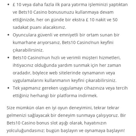
£ 10 veya daha fazla ilk para yatırma işleminizi yaptıktan
ve Bets10 Casino bonusunuzu kullanmaya devam
ettiğinizde, her on günde bir ekstra £ 10 nakit ve 50
sadakat puanı alacaksınız.
Oyunculara güvenli ve emniyetli bir ortam sunan bir
kumarhane arıyorsanız, Bets10 Casino’nun keyfini
çıkarabilirsiniz.
Bets10 Casino’nun hızlı ve verimli müşteri hizmetleri,
ihtiyacınız olduğunda yardım sunmak için her zaman
oradadır, böylece web sitelerinde oynamanın veya
uygulamalarını kullanmanın keyfini çıkarabilirsiniz.
Tek yapmanız gereken uygulamayı cihazınıza veya tercih
ettiğiniz herhangi bir platforma indirmek.
Size mümkün olan en iyi oyun deneyimini, tekrar tekrar
gelmenizi sağlayacak bir deneyim sunmaya çalışıyoruz. Bir
Bets10 Casino bonus slot aşığı olarak, hayatınızın
yolculuğundasınız; bugün başlayın ve oynamaya başlayın!