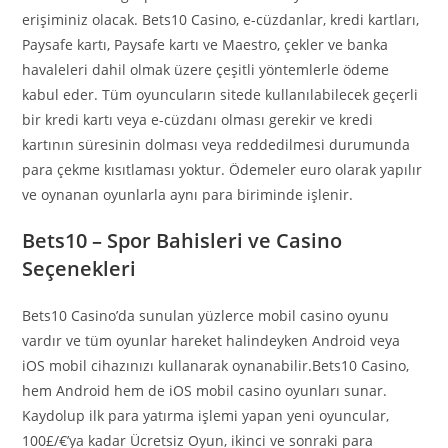
erişiminiz olacak. Bets10 Casino, e-cüzdanlar, kredi kartları,
Paysafe kartı, Paysafe kartı ve Maestro, çekler ve banka
havaleleri dahil olmak üzere çeşitli yöntemlerle ödeme
kabul eder. Tüm oyuncuların sitede kullanılabilecek geçerli
bir kredi kartı veya e-cüzdanı olması gerekir ve kredi
kartının süresinin dolması veya reddedilmesi durumunda
para çekme kısıtlaması yoktur. Ödemeler euro olarak yapılır
ve oynanan oyunlarla aynı para biriminde işlenir.
Bets10 – Spor Bahisleri ve Casino
Seçenekleri
Bets10 Casino’da sunulan yüzlerce mobil casino oyunu
vardır ve tüm oyunlar hareket halindeyken Android veya
iOS mobil cihazınızı kullanarak oynanabilir.Bets10 Casino,
hem Android hem de iOS mobil casino oyunları sunar.
Kaydolup ilk para yatırma işlemi yapan yeni oyuncular,
100£/€’ya kadar Ücretsiz Oyun, ikinci ve sonraki para