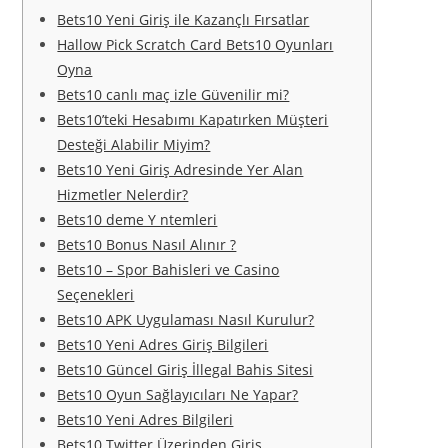
Bets10 Yeni Giriş ile Kazançlı Fırsatlar
Hallow Pick Scratch Card Bets10 Oyunları
Oyna
Bets10 canlı maç izle Güvenilir mi?
Bets10’teki Hesabımı Kapatırken Müşteri
Desteği Alabilir Miyim?
Bets10 Yeni Giriş Adresinde Yer Alan
Hizmetler Nelerdir?
Bets10 deme Y ntemleri
Bets10 Bonus Nasıl Alınır ?
Bets10 – Spor Bahisleri ve Casino
Seçenekleri
Bets10 APK Uygulaması Nasıl Kurulur?
Bets10 Yeni Adres Giriş Bilgileri
Bets10 Güncel Giriş İllegal Bahis Sitesi
Bets10 Oyun Sağlayıcıları Ne Yapar?
Bets10 Yeni Adres Bilgileri
Bets10 Twitter Üzerinden Giriş