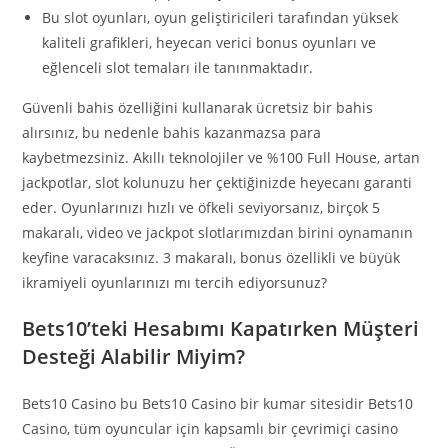
Bu slot oyunları, oyun geliştiricileri tarafından yüksek
kaliteli grafikleri, heyecan verici bonus oyunları ve
eğlenceli slot temaları ile tanınmaktadır.
Güvenli bahis özelliğini kullanarak ücretsiz bir bahis
alırsınız, bu nedenle bahis kazanmazsa para
kaybetmezsiniz. Akıllı teknolojiler ve %100 Full House, artan
jackpotlar, slot kolunuzu her çektiğinizde heyecanı garanti
eder. Oyunlarınızı hızlı ve öfkeli seviyorsanız, birçok 5
makaralı, video ve jackpot slotlarımızdan birini oynamanın
keyfine varacaksınız. 3 makaralı, bonus özellikli ve büyük
ikramiyeli oyunlarınızı mı tercih ediyorsunuz?
Bets10’teki Hesabımı Kapatırken Müşteri
Desteği Alabilir Miyim?
Bets10 Casino bu Bets10 Casino bir kumar sitesidir Bets10
Casino, tüm oyuncular için kapsamlı bir çevrimiçi casino