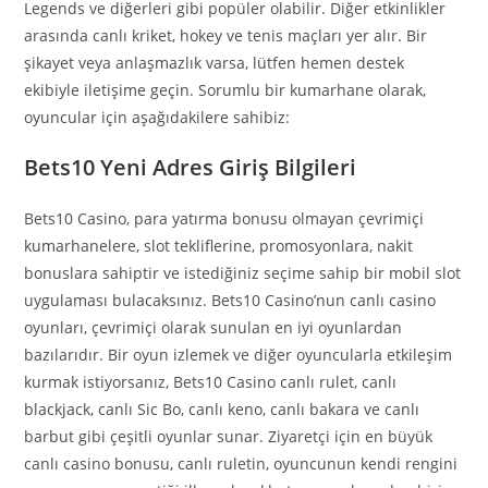
Legends ve diğerleri gibi popüler olabilir. Diğer etkinlikler
arasında canlı kriket, hokey ve tenis maçları yer alır. Bir
şikayet veya anlaşmazlık varsa, lütfen hemen destek
ekibiyle iletişime geçin. Sorumlu bir kumarhane olarak,
oyuncular için aşağıdakilere sahibiz:
Bets10 Yeni Adres Giriş Bilgileri
Bets10 Casino, para yatırma bonusu olmayan çevrimiçi
kumarhanelere, slot tekliflerine, promosyonlara, nakit
bonuslara sahiptir ve istediğiniz seçime sahip bir mobil slot
uygulaması bulacaksınız. Bets10 Casino’nun canlı casino
oyunları, çevrimiçi olarak sunulan en iyi oyunlardan
bazılarıdır. Bir oyun izlemek ve diğer oyuncularla etkileşim
kurmak istiyorsanız, Bets10 Casino canlı rulet, canlı
blackjack, canlı Sic Bo, canlı keno, canlı bakara ve canlı
barbut gibi çeşitli oyunlar sunar. Ziyaretçi için en büyük
canlı casino bonusu, canlı ruletin, oyuncunun kendi rengini