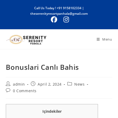
Skip
Call Us Today !
+91 9158102334
|
to
theserenityresortpanhala@gmail.com
content
Menu
Bonuslari Canlı Bahis
Post
Post
Post
admin
April 2, 2024
News
author:
published:
category:
Post
0 Comments
comments:
Içindekiler