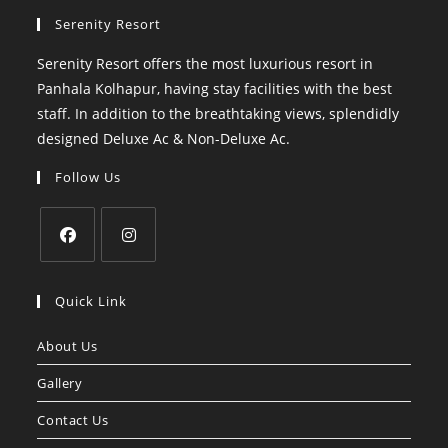
Serenity Resort
Serenity Resort offers the most luxurious resort in
Panhala Kolhapur, having stay facilities with the best
staff. In addition to the breathtaking views, splendidly
designed Deluxe Ac & Non-Deluxe Ac.
Follow Us
Opens
Opens
in
in
Quick Link
a
a
About Us
new
new
tab
tab
Gallery
Contact Us