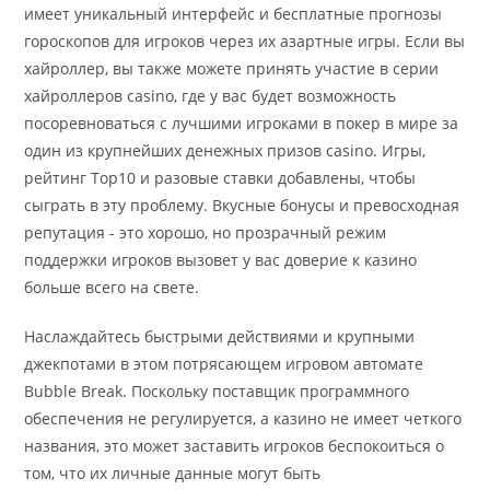
имеет уникальный интерфейс и бесплатные прогнозы
гороскопов для игроков через их азартные игры. Если вы
хайроллер, вы также можете принять участие в серии
хайроллеров casino, где у вас будет возможность
посоревноваться с лучшими игроками в покер в мире за
один из крупнейших денежных призов casino. Игры,
рейтинг Top10 и разовые ставки добавлены, чтобы
сыграть в эту проблему. Вкусные бонусы и превосходная
репутация - это хорошо, но прозрачный режим
поддержки игроков вызовет у вас доверие к казино
больше всего на свете.
Наслаждайтесь быстрыми действиями и крупными
джекпотами в этом потрясающем игровом автомате
Bubble Break. Поскольку поставщик программного
обеспечения не регулируется, а казино не имеет четкого
названия, это может заставить игроков беспокоиться о
том, что их личные данные могут быть