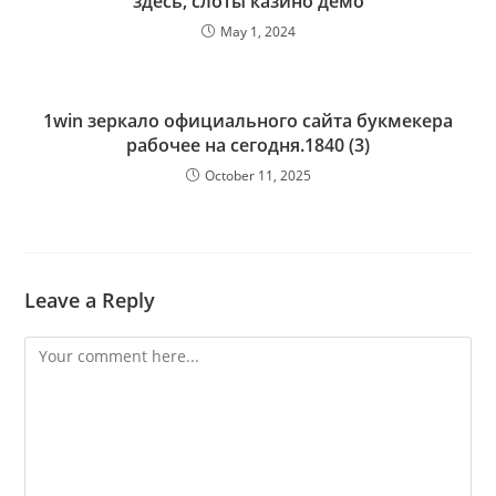
здесь, слоты казино демо
May 1, 2024
1win зеркало официального сайта букмекера
рабочее на сегодня.1840 (3)
October 11, 2025
Leave a Reply
Comment