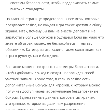
системы безопасности, чтобы поддерживать самые
высокие стандарты.
На главной странице представлены все игры, которые
предлагает casino, но каждая игра также доступна сбоку
экрана. Итак, почему бы вам не внести депозит и не
заработать больше бонусов в будущем? Если вы мало что
знаете об играх казино, не беспокойтесь — мы вас
обеспечим. Категория игр казино также охватывает как
игры в рулетку, так и блэкджек.
Вы также можете настроить параметры безопасности,
чтобы добавить PIN-код и создать пароль для своей
учетной записи. Кроме того, в казино casino есть
дополнительные бонусы для игроков, к которым можно
получить доступ через их регулярные бездепозитные
бонусы. Единственные данные, которые мы храним, —
это данные, которые вы дали нам разрешение
использовать для персонализации вашего