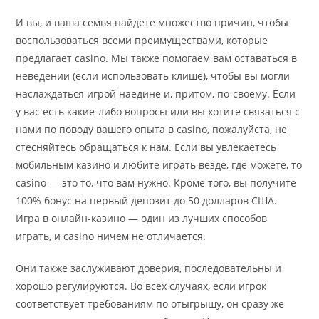
И вы, и ваша семья найдете множество причин, чтобы
воспользоваться всеми преимуществами, которые
предлагает casino. Мы также помогаем вам оставаться в
неведении (если использовать клише), чтобы вы могли
наслаждаться игрой наедине и, притом, по-своему. Если
у вас есть какие-либо вопросы или вы хотите связаться с
нами по поводу вашего опыта в casino, пожалуйста, не
стесняйтесь обращаться к нам. Если вы увлекаетесь
мобильным казино и любите играть везде, где можете, то
casino — это то, что вам нужно. Кроме того, вы получите
100% бонус на первый депозит до 50 долларов США.
Игра в онлайн-казино — один из лучших способов
играть, и casino ничем не отличается.
Они также заслуживают доверия, последовательны и
хорошо регулируются. Во всех случаях, если игрок
соответствует требованиям по отыгрышу, он сразу же