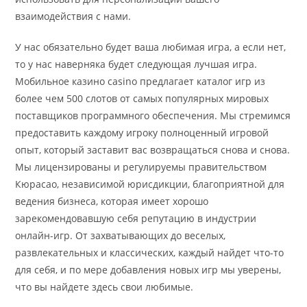
взаимодействия с нами.
У нас обязательно будет ваша любимая игра, а если нет,
то у нас наверняка будет следующая лучшая игра.
Мобильное казино casino предлагает каталог игр из
более чем 500 слотов от самых популярных мировых
поставщиков программного обеспечения. Мы стремимся
предоставить каждому игроку полноценный игровой
опыт, который заставит вас возвращаться снова и снова.
Мы лицензированы и регулируемы правительством
Кюрасао, независимой юрисдикции, благоприятной для
ведения бизнеса, которая имеет хорошо
зарекомендовавшую себя репутацию в индустрии
онлайн-игр. От захватывающих до веселых,
развлекательных и классических, каждый найдет что-то
для себя, и по мере добавления новых игр мы уверены,
что вы найдете здесь свои любимые.