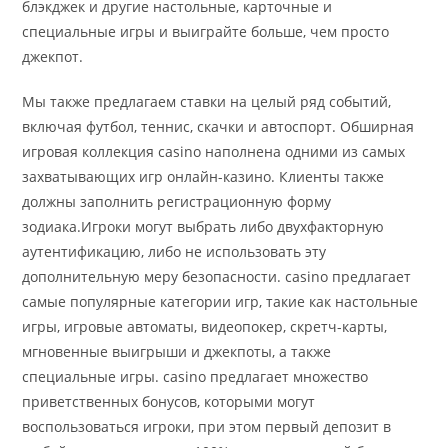
блэкджек и другие настольные, карточные и
специальные игры и выиграйте больше, чем просто
джекпот.
Мы также предлагаем ставки на целый ряд событий,
включая футбол, теннис, скачки и автоспорт. Обширная
игровая коллекция casino наполнена одними из самых
захватывающих игр онлайн-казино. Клиенты также
должны заполнить регистрационную форму
зодиака.Игроки могут выбрать либо двухфакторную
аутентификацию, либо не использовать эту
дополнительную меру безопасности. casino предлагает
самые популярные категории игр, такие как настольные
игры, игровые автоматы, видеопокер, скретч-карты,
мгновенные выигрыши и джекпоты, а также
специальные игры. casino предлагает множество
приветственных бонусов, которыми могут
воспользоваться игроки, при этом первый депозит в