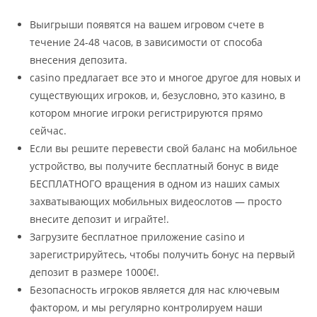
Выигрыши появятся на вашем игровом счете в
течение 24-48 часов, в зависимости от способа
внесения депозита.
casino предлагает все это и многое другое для новых и
существующих игроков, и, безусловно, это казино, в
котором многие игроки регистрируются прямо
сейчас.
Если вы решите перевести свой баланс на мобильное
устройство, вы получите бесплатный бонус в виде
БЕСПЛАТНОГО вращения в одном из наших самых
захватывающих мобильных видеослотов — просто
внесите депозит и играйте!.
Загрузите бесплатное приложение casino и
зарегистрируйтесь, чтобы получить бонус на первый
депозит в размере 1000€!.
Безопасность игроков является для нас ключевым
фактором, и мы регулярно контролируем наши