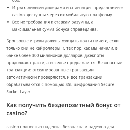
600.
Игры с живыми дилерами и спин-игры, предлагаемые
casino, доступны через их мобильную платформу.
Все их требования к ставкам разумны, а
максимальная сумма бонуса справедлива.
Бронзовые игроки должны ожидать почти ничего, если
только они не хайроллеры. С тех пор, как мы начали, в
банке более 300 миллионов долларов, джекпоты
продолжают расти, а веселье продолжается. Безопасные
транзакции: отсканированные транзакции
автоматически проверяются, и все транзакции
обрабатываются с помощью SSL-шифрования Secure
Socket Layer.
Как получить бездепозитный бонус от
casino?
casino полностью надежна, безопасна и надежна для