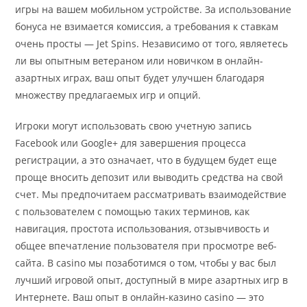
игры на вашем мобильном устройстве. За использование
бонуса не взимается комиссия, а требования к ставкам
очень просты — Jet Spins. Независимо от того, являетесь
ли вы опытным ветераном или новичком в онлайн-
азартных играх, ваш опыт будет улучшен благодаря
множеству предлагаемых игр и опций.
Игроки могут использовать свою учетную запись
Facebook или Google+ для завершения процесса
регистрации, а это означает, что в будущем будет еще
проще вносить депозит или выводить средства на свой
счет. Мы предпочитаем рассматривать взаимодействие
с пользователем с помощью таких терминов, как
навигация, простота использования, отзывчивость и
общее впечатление пользователя при просмотре веб-
сайта. В casino мы позаботимся о том, чтобы у вас был
лучший игровой опыт, доступный в мире азартных игр в
Интернете. Ваш опыт в онлайн-казино casino — это