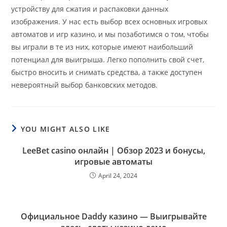
устройству для сжатия и распаковки данных
изображения. У нас есть выбор всех основных игровых
автоматов и игр казино, и мы позаботимся о том, чтобы
вы играли в те из них, которые имеют наибольший
потенциал для выигрыша. Легко пополнить свой счет,
быстро вносить и снимать средства, а также доступен
невероятный выбор банковских методов.
YOU MIGHT ALSO LIKE
LeeBet casino онлайн | Обзор 2023 и бонусы,
игровые автоматы
April 24, 2024
Официальное Daddy казино — Выигрывайте