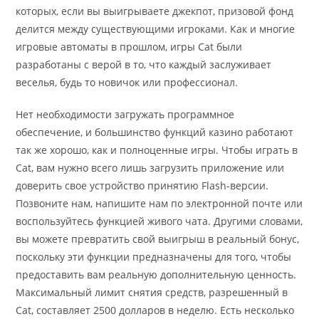
которых, если вы выигрываете джекпот, призовой фонд
делится между существующими игроками. Как и многие
игровые автоматы в прошлом, игры Cat были
разработаны с верой в то, что каждый заслуживает
веселья, будь то новичок или профессионал.
Нет необходимости загружать программное
обеспечение, и большинство функций казино работают
так же хорошо, как и полноценные игры. Чтобы играть в
Cat, вам нужно всего лишь загрузить приложение или
доверить свое устройство принятию Flash-версии.
Позвоните нам, напишите нам по электронной почте или
воспользуйтесь функцией живого чата. Другими словами,
вы можете превратить свой выигрыш в реальный бонус,
поскольку эти функции предназначены для того, чтобы
предоставить вам реальную дополнительную ценность.
Максимальный лимит снятия средств, разрешенный в
Cat, составляет 2500 долларов в неделю. Есть несколько