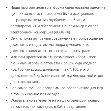
Наша программная платформа была названа одной из
лучших за всю историю, и мы были официально
награждены печатью одобрения в области
регулирования и обеспечения онлайн-игр в сфере
электронной коммерции (eCOGRA).
Они используют самые современные прогрессивные
джекпоты, и под этим мы подразумеваем, что
джекпоты зависят от того, сколько вы сыграли.
Или вам нравится иметь возможность брать свои
любимые игровые автоматы с собой куда угодно?
Код 100 канадских долларов — SKIN100, и это
единственный действительный код бесплатной игры
для этого казино.
Все самое лучшее программное обеспечение для игр
в лучших казино прямо здесь!.
Обязательно загляните на нашу страницу игровых
автоматов, так как здесь, в Cat, представлен