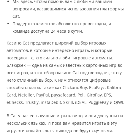
Мы здесь, чтобы помочь вам с любыми вашими
вопросами, касающимися использования платформы
Cat.
Поддержка клиентов абсолютно превосходна, и
команда доступна 24 часа в сутки.
Казино Cat предлагает широкий выбор игровых
автоматов, в которые интересно играть, и которые
посещают те, кто сильно любит игровые автоматы.
Блэкджек — одна из самых известных карточных игр во
всех играх, и этот обзор казино Cat подтверждает, что у
него отличный выбор. К ним относятся цифровые
способы оплаты, такие как ClickandBuy, EcoPayz, Kalibra
Card, Neteller, PayPal, paysafecard, Poli, GiroPay, EPS,
eChecks, Trustly, instaDebit, Skrill, iDEAL, PugglePay и QIWI.
В Cat у нас есть лучшие игры казино, и они доступны на
нескольких языках. И пока вам нравится играть в эту
игру, эти онлайн-слоты никогда не будут скучными.