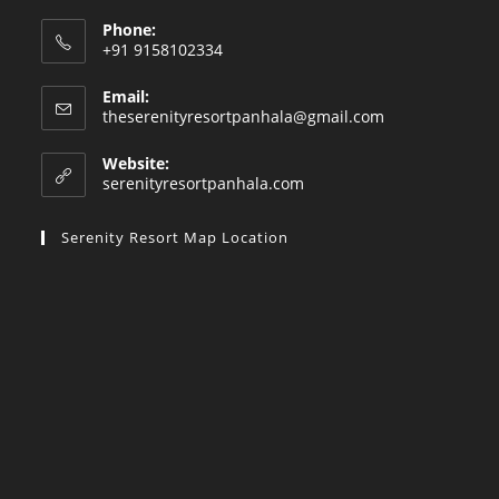
Phone:
+91 9158102334
Email:
Opens
theserenityresortpanhala@gmail.com
in
your
Website:
application
serenityresortpanhala.com
Serenity Resort Map Location