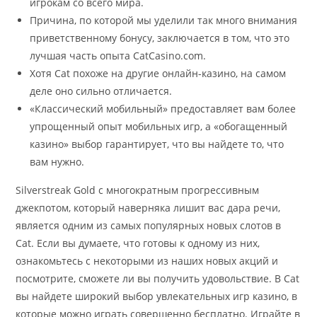
игрокам со всего мира.
Причина, по которой мы уделили так много внимания
приветственному бонусу, заключается в том, что это
лучшая часть опыта CatCasino.com.
Хотя Cat похоже на другие онлайн-казино, на самом
деле оно сильно отличается.
«Классический мобильный» предоставляет вам более
упрощенный опыт мобильных игр, а «обогащенный
казино» выбор гарантирует, что вы найдете то, что
вам нужно.
Silverstreak Gold с многократным прогрессивным
джекпотом, который наверняка лишит вас дара речи,
является одним из самых популярных новых слотов в
Cat. Если вы думаете, что готовы к одному из них,
ознакомьтесь с некоторыми из наших новых акций и
посмотрите, сможете ли вы получить удовольствие. В Cat
вы найдете широкий выбор увлекательных игр казино, в
которые можно играть совершенно бесплатно. Играйте в