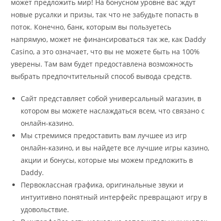
может предложить мир! На бонусном уровне вас ждут
новые русалки и призы, так что не забудьте попасть в
поток. Конечно, банк, которым вы пользуетесь
напрямую, может не финансироваться так же, как Daddy
Casino, а это означает, что вы не можете быть на 100%
уверены. Там вам будет предоставлена возможность
выбрать предпочтительный способ вывода средств.
Сайт представляет собой универсальный магазин, в
котором вы можете наслаждаться всем, что связано с
онлайн-казино.
Мы стремимся предоставить вам лучшее из игр
онлайн-казино, и вы найдете все лучшие игры казино,
акции и бонусы, которые мы можем предложить в
Daddy.
Первоклассная графика, оригинальные звуки и
интуитивно понятный интерфейс превращают игру в
удовольствие.