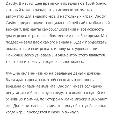
Daddy. В настоящее время они предлагают 100% бонус,
который можно разыграть в игровых автоматах,
автоматах для видеопокера и настольных играх. Daddy
Casino предоставляет специальный веб-сайт, мобильный
веб-сайт, варианты самообслуживания и возможность
для игроков играть в любом месте и в любое время. Мы
поддерживали вас с самого начала и будем продолжать
помогать вам выигрывать и получать удовольствие.
Наиболее легко узнаваемым элементом этого является
то, что он использует зодиакальное колесо.
Лучшие онлайн-казино на реальные деньги должны
были адаптироваться, чтобы выжить в непростые
времена онлайн-гемблинга. Daddy™ имеет солидную
репутацию и безопасную среду, что является одной из
основных причин, по которой многие игроки выбирают
его. Дополнительные варианты могут быть добавлены,
когда игры проводятся в казино вживую.