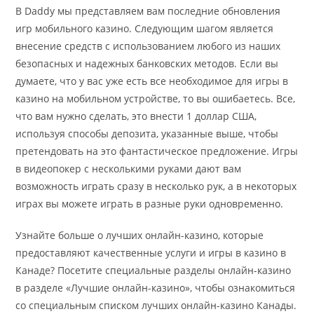
В Daddy мы представляем вам последние обновления
игр мобильного казино. Следующим шагом является
внесение средств с использованием любого из наших
безопасных и надежных банковских методов. Если вы
думаете, что у вас уже есть все необходимое для игры в
казино на мобильном устройстве, то вы ошибаетесь. Все,
что вам нужно сделать, это внести 1 доллар США,
используя способы депозита, указанные выше, чтобы
претендовать на это фантастическое предложение. Игры
в видеопокер с несколькими руками дают вам
возможность играть сразу в несколько рук, а в некоторых
играх вы можете играть в разные руки одновременно.
Узнайте больше о лучших онлайн-казино, которые
предоставляют качественные услуги и игры в казино в
Канаде? Посетите специальные разделы онлайн-казино
в разделе «Лучшие онлайн-казино», чтобы ознакомиться
со специальным списком лучших онлайн-казино Канады.