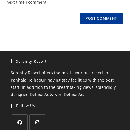
next time I comment.
Serenity Resort
Serenity Resort offers the most luxurious resort in
Panhala Kolhapur, having stay facilities with the best
staff. In addition to the breathtaking views, splendidly
designed Deluxe Ac & Non-Deluxe Ac.
Follow Us