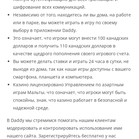
шифрование всех коммуникаций.
Независимо от того, находитесь ли вы дома, на работе
или в парке, вы можете играть в игру по своему
выбору в приложении Daddy.
Это означает, что игроки могут внести 100 канадских
долларов и получить 110 канадских долларов в
качестве щедрого пополнения своего игрового счета.
Вы можете делать ставки и играть 24 часа в сутки, не
выходя из дома, так как наши игры доступны с вашего
смартфона, планшета и компьютера.
Казино лицензировано Управлением по азартным
играм Мальты, что означает, что игроки могут быть
спокойны, зная, что казино работает в безопасной и
надежной среде.
В Daddy мы стремимся помогать нашим клиентам
модерировать и контролировать использование ими
нашего сайта. Зарегистрируйтесь бесплатно у нас