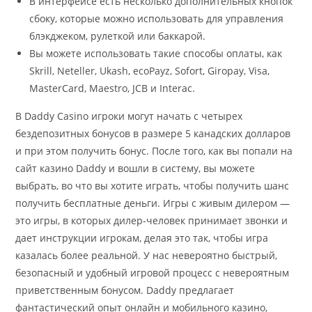
В интерфейсе есть несколько дополнительных кнопок
сбоку, которые можно использовать для управления
блэкджеком, рулеткой или баккарой.
Вы можете использовать такие способы оплаты, как
Skrill, Neteller, Ukash, ecoPayz, Sofort, Giropay, Visa,
MasterCard, Maestro, JCB и Interac.
В Daddy Casino игроки могут начать с четырех
бездепозитных бонусов в размере 5 канадских долларов
и при этом получить бонус. После того, как вы попали на
сайт казино Daddy и вошли в систему, вы можете
выбрать, во что вы хотите играть, чтобы получить шанс
получить бесплатные деньги. Игры с живым дилером —
это игры, в которых дилер-человек принимает звонки и
дает инструкции игрокам, делая это так, чтобы игра
казалась более реальной. У нас невероятно быстрый,
безопасный и удобный игровой процесс с невероятным
приветственным бонусом. Daddy предлагает
фантастический опыт онлайн и мобильного казино,