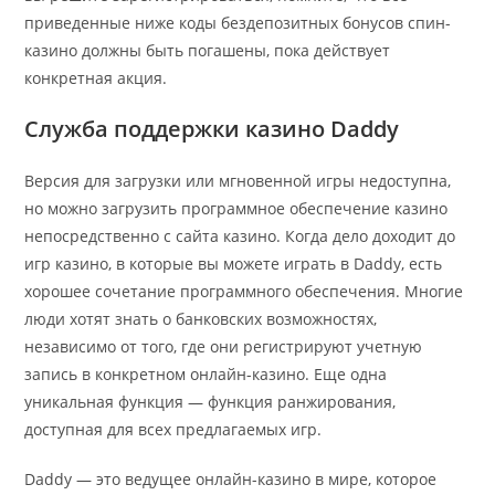
приведенные ниже коды бездепозитных бонусов спин-
казино должны быть погашены, пока действует
конкретная акция.
Служба поддержки казино Daddy
Версия для загрузки или мгновенной игры недоступна,
но можно загрузить программное обеспечение казино
непосредственно с сайта казино. Когда дело доходит до
игр казино, в которые вы можете играть в Daddy, есть
хорошее сочетание программного обеспечения. Многие
люди хотят знать о банковских возможностях,
независимо от того, где они регистрируют учетную
запись в конкретном онлайн-казино. Еще одна
уникальная функция — функция ранжирования,
доступная для всех предлагаемых игр.
Daddy — это ведущее онлайн-казино в мире, которое