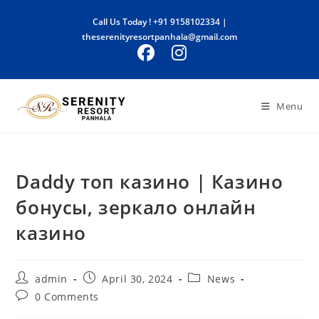
Skip
Call Us Today !
+91 9158102334
|
to
theserenityresortpanhala@gmail.com
content
Menu
Daddy топ казино | Казино
бонусы, зеркало онлайн
казино
Post
Post
Post
admin
April 30, 2024
News
author:
published:
category:
Post
0 Comments
comments: