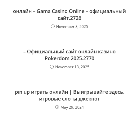
онлайн – Gama Casino Online – официальный
сайт.2726
November 8, 2025
– Официальный сайт онлайн казино
Pokerdom 2025.2770
November 13, 2025
pin up играть онлайн | Выигрывайте здесь,
игровые слоты джекпот
May 29, 2024