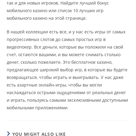
так и для новых игроков. Найдите лучший бонус
мобильного казино или список 10 лучших игр
мобильного казино на этой странице.
В нашей коллекции есть все, и у нас есть игры от самых
прогрессивных слотов до самых простых игр в
видеопокер. Все деньги, которые вы положили на свой
счет, остаются вашими, и вы можете снимать столько
денег, сколько пожелаете. Это бесплатное казино,
предлагающее широкий выбор игр, в которые вы будете
возвращаться, чтобы играть и выигрывать. У нас даже
есть азартные онлайн-игры, чтобы вы могли
наслаждаться острыми ощущениями от реальных денег
и играть, пользуясь самыми эксклюзивными доступными
мобильными приложениями.
YOU MIGHT ALSO LIKE