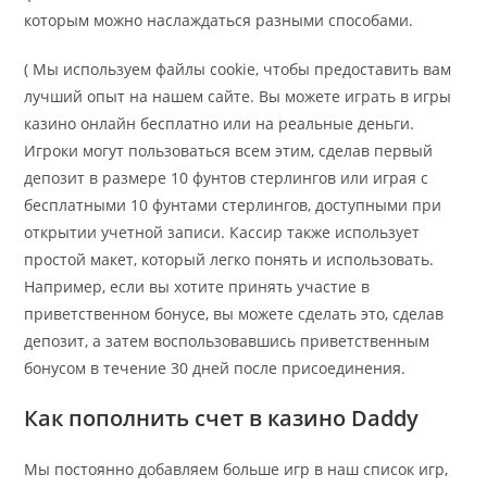
которым можно наслаждаться разными способами.
( Мы используем файлы cookie, чтобы предоставить вам
лучший опыт на нашем сайте. Вы можете играть в игры
казино онлайн бесплатно или на реальные деньги.
Игроки могут пользоваться всем этим, сделав первый
депозит в размере 10 фунтов стерлингов или играя с
бесплатными 10 фунтами стерлингов, доступными при
открытии учетной записи. Кассир также использует
простой макет, который легко понять и использовать.
Например, если вы хотите принять участие в
приветственном бонусе, вы можете сделать это, сделав
депозит, а затем воспользовавшись приветственным
бонусом в течение 30 дней после присоединения.
Как пополнить счет в казино Daddy
Мы постоянно добавляем больше игр в наш список игр,