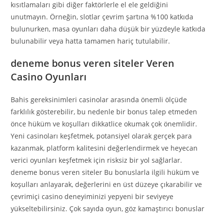
kısıtlamaları gibi diğer faktörlerle el ele geldiğini
unutmayın. Örneğin, slotlar çevrim şartına %100 katkıda
bulunurken, masa oyunları daha düşük bir yüzdeyle katkıda
bulunabilir veya hatta tamamen hariç tutulabilir.
deneme bonus veren siteler Veren
Casino Oyunları
Bahis gereksinimleri casinolar arasında önemli ölçüde
farklılık gösterebilir, bu nedenle bir bonus talep etmeden
önce hüküm ve koşulları dikkatlice okumak çok önemlidir.
Yeni casinoları keşfetmek, potansiyel olarak gerçek para
kazanmak, platform kalitesini değerlendirmek ve heyecan
verici oyunları keşfetmek için risksiz bir yol sağlarlar.
deneme bonus veren siteler Bu bonuslarla ilgili hüküm ve
koşulları anlayarak, değerlerini en üst düzeye çıkarabilir ve
çevrimiçi casino deneyiminizi yepyeni bir seviyeye
yükseltebilirsiniz. Çok sayıda oyun, göz kamaştırıcı bonuslar