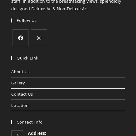
staff. In addition to the breathtaking views, splendidly
designed Deluxe Ac & Non-Deluxe Ac.
Follow Us
Opens
Opens
in
in
Quick Link
a
a
About Us
new
new
tab
tab
Gallery
Contact Us
Location
Contact Info
Address: