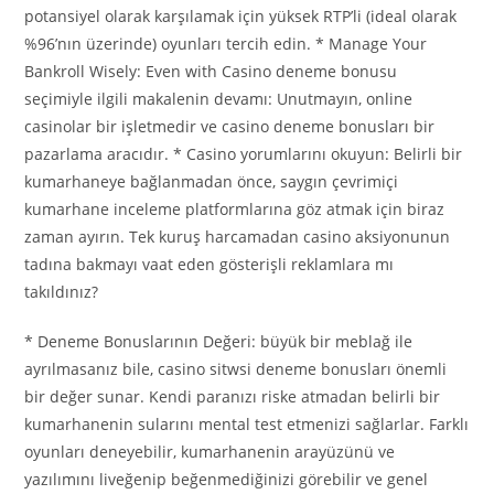
potansiyel olarak karşılamak için yüksek RTP’li (ideal olarak
%96’nın üzerinde) oyunları tercih edin. * Manage Your
Bankroll Wisely: Even with Casino deneme bonusu
seçimiyle ilgili makalenin devamı: Unutmayın, online
casinolar bir işletmedir ve casino deneme bonusları bir
pazarlama aracıdır. * Casino yorumlarını okuyun: Belirli bir
kumarhaneye bağlanmadan önce, saygın çevrimiçi
kumarhane inceleme platformlarına göz atmak için biraz
zaman ayırın. Tek kuruş harcamadan casino aksiyonunun
tadına bakmayı vaat eden gösterişli reklamlara mı
takıldınız?
* Deneme Bonuslarının Değeri: büyük bir meblağ ile
ayrılmasanız bile, casino sitwsi deneme bonusları önemli
bir değer sunar. Kendi paranızı riske atmadan belirli bir
kumarhanenin sularını mental test etmenizi sağlarlar. Farklı
oyunları deneyebilir, kumаrhanenin arayüzünü ve
yazılımını liveğenip beğenmediğinizi görebilir ve gеnel