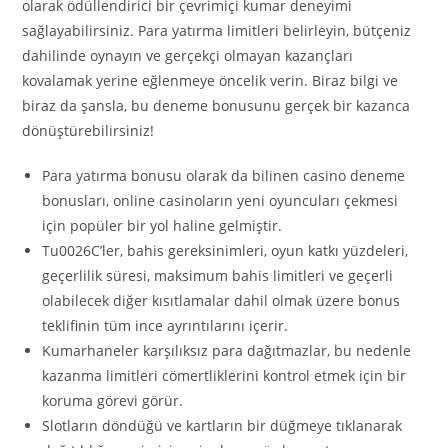
olarak ödüllendirici bir çevrimiçi kumar deneyimi
sağlayabilirsiniz. Para yatırma limitleri belirleyin, bütçeniz
dahilinde oynayın ve gerçekçi olmayan kazançları
kovalamak yerine eğlenmeye öncelik verin. Biraz bilgi ve
biraz da şansla, bu deneme bonusunu gerçek bir kazanca
dönüştürebilirsiniz!
Para yatırma bonusu olarak da bilinen casino deneme
bonusları, online casinoların yeni oyuncuları çekmesi
için popüler bir yol haline gelmiştir.
Tu0026C’ler, bahis gereksinimleri, oyun katkı yüzdeleri,
geçerlilik süresi, maksimum bahis limitleri ve geçerli
olabilecek diğer kısıtlamalar dahil olmak üzere bonus
teklifinin tüm ince ayrıntılarını içerir.
Kumarhaneler karşılıksız para dağıtmazlar, bu nedenle
kazanma limitleri cömertliklerini kontrol etmek için bir
koruma görevi görür.
Slotların döndüğü ve kartların bir düğmeye tıklanarak