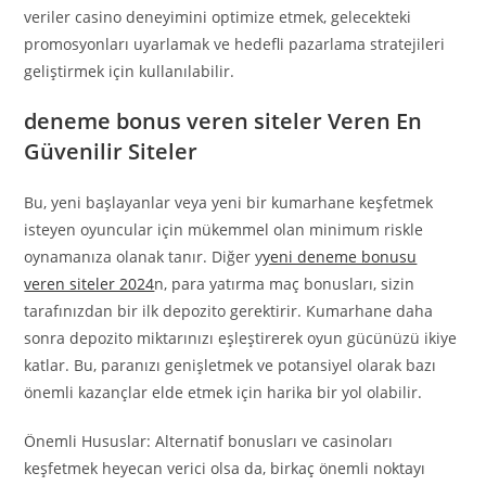
veriler casino deneyimini optimize etmek, gelecekteki
promosyonları uyarlamak ve hedefli pazarlama stratejileri
geliştirmek için kullanılabilir.
deneme bonus veren siteler Veren En
Güvenilir Siteler
Bu, yeni başlayanlar veya yeni bir kumarhane keşfetmek
isteyen oyuncular için mükemmel olan minimum riskle
oynamanıza olanak tanır. Diğer y
yeni deneme bonusu
veren siteler 2024
n, para yatırma maç bonusları, sizin
tarafınızdan bir ilk depozito gerektirir. Kumarhane daha
sonra depozito miktarınızı eşleştirerek oyun gücünüzü ikiye
katlar. Bu, paranızı genişletmek ve potansiyel olarak bazı
önemli kazançlar elde etmek için harika bir yol olabilir.
Önemli Hususlar: Alternatif bonusları ve casinoları
keşfetmek heyecan verici olsa da, birkaç önemli noktayı