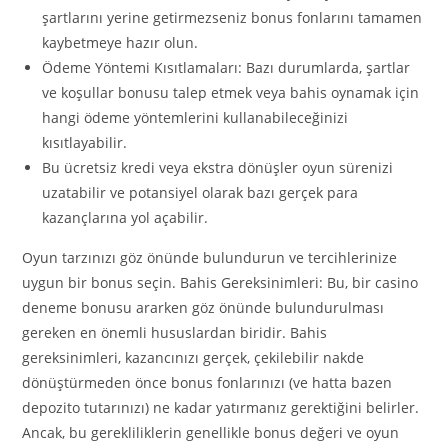
şartlarını yerine getirmezseniz bonus fonlarını tamamen
kaybetmeye hazır olun.
Ödeme Yöntemi Kısıtlamaları: Bazı durumlarda, şartlar
ve koşullar bonusu talep etmek veya bahis oynamak için
hangi ödeme yöntemlerini kullanabileceğinizi
kısıtlayabilir.
Bu ücretsiz kredi veya ekstra dönüşler oyun sürenizi
uzatabilir ve potansiyel olarak bazı gerçek para
kazançlarına yol açabilir.
Oyun tarzınızı göz önünde bulundurun ve tercihlerinize
uygun bir bonus seçin. Bahis Gereksinimleri: Bu, bir casino
deneme bonusu ararken göz önünde bulundurulması
gereken en önemli hususlardan biridir. Bahis
gereksinimleri, kazancınızı gerçek, çekilebilir nakde
dönüştürmeden önce bonus fonlarınızı (ve hatta bazen
depozito tutarınızı) ne kadar yatırmanız gerektiğini belirler.
Ancak, bu gerekliliklerin genellikle bonus değeri ve oyun