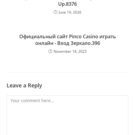
Up.8376
June 19, 2026
Официальный сайт Pinco Casino играть
онлайн - Вход Зеркало.396
November 18, 2025
Leave a Reply
Comment