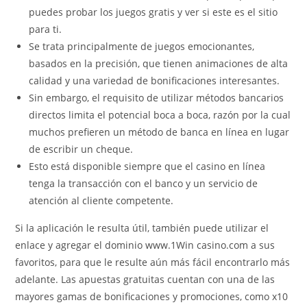
puedes probar los juegos gratis y ver si este es el sitio
para ti.
Se trata principalmente de juegos emocionantes,
basados ​​en la precisión, que tienen animaciones de alta
calidad y una variedad de bonificaciones interesantes.
Sin embargo, el requisito de utilizar métodos bancarios
directos limita el potencial boca a boca, razón por la cual
muchos prefieren un método de banca en línea en lugar
de escribir un cheque.
Esto está disponible siempre que el casino en línea
tenga la transacción con el banco y un servicio de
atención al cliente competente.
Si la aplicación le resulta útil, también puede utilizar el
enlace y agregar el dominio www.1Win casino.com a sus
favoritos, para que le resulte aún más fácil encontrarlo más
adelante. Las apuestas gratuitas cuentan con una de las
mayores gamas de bonificaciones y promociones, como x10