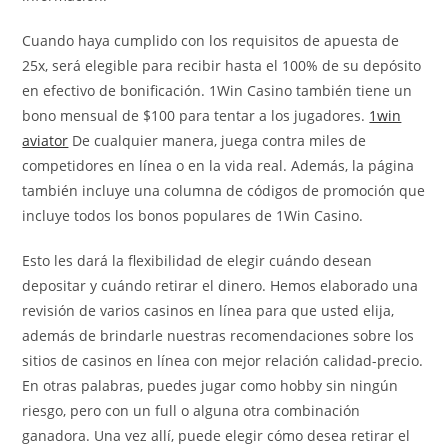
Cuando haya cumplido con los requisitos de apuesta de
25x, será elegible para recibir hasta el 100% de su depósito
en efectivo de bonificación. 1Win Casino también tiene un
bono mensual de $100 para tentar a los jugadores.
1win
aviator
De cualquier manera, juega contra miles de
competidores en línea o en la vida real. Además, la página
también incluye una columna de códigos de promoción que
incluye todos los bonos populares de 1Win Casino.
Esto les dará la flexibilidad de elegir cuándo desean
depositar y cuándo retirar el dinero. Hemos elaborado una
revisión de varios casinos en línea para que usted elija,
además de brindarle nuestras recomendaciones sobre los
sitios de casinos en línea con mejor relación calidad-precio.
En otras palabras, puedes jugar como hobby sin ningún
riesgo, pero con un full o alguna otra combinación
ganadora. Una vez allí, puede elegir cómo desea retirar el