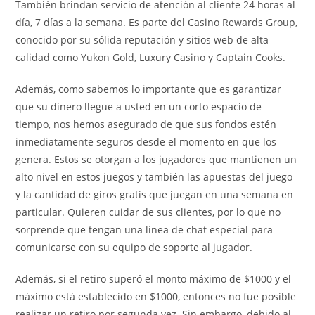
También brindan servicio de atención al cliente 24 horas al
día, 7 días a la semana. Es parte del Casino Rewards Group,
conocido por su sólida reputación y sitios web de alta
calidad como Yukon Gold, Luxury Casino y Captain Cooks.
Además, como sabemos lo importante que es garantizar
que su dinero llegue a usted en un corto espacio de
tiempo, nos hemos asegurado de que sus fondos estén
inmediatamente seguros desde el momento en que los
genera. Estos se otorgan a los jugadores que mantienen un
alto nivel en estos juegos y también las apuestas del juego
y la cantidad de giros gratis que juegan en una semana en
particular. Quieren cuidar de sus clientes, por lo que no
sorprende que tengan una línea de chat especial para
comunicarse con su equipo de soporte al jugador.
Además, si el retiro superó el monto máximo de $1000 y el
máximo está establecido en $1000, entonces no fue posible
realizar un retiro por segunda vez. Sin embargo, debido al