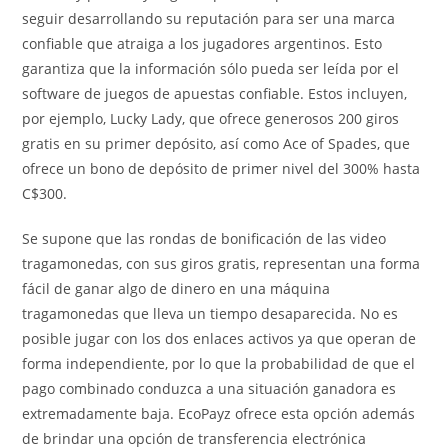
seguir desarrollando su reputación para ser una marca
confiable que atraiga a los jugadores argentinos. Esto
garantiza que la información sólo pueda ser leída por el
software de juegos de apuestas confiable. Estos incluyen,
por ejemplo, Lucky Lady, que ofrece generosos 200 giros
gratis en su primer depósito, así como Ace of Spades, que
ofrece un bono de depósito de primer nivel del 300% hasta
C$300.
Se supone que las rondas de bonificación de las video
tragamonedas, con sus giros gratis, representan una forma
fácil de ganar algo de dinero en una máquina
tragamonedas que lleva un tiempo desaparecida. No es
posible jugar con los dos enlaces activos ya que operan de
forma independiente, por lo que la probabilidad de que el
pago combinado conduzca a una situación ganadora es
extremadamente baja. EcoPayz ofrece esta opción además
de brindar una opción de transferencia electrónica