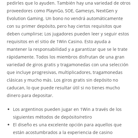
pedirles que lo ayuden. También hay una variedad de otros
proveedores como PlaynGo, SOE, Gamesys, NextGen y
Evolution Gaming. Un bono no vendrá automáticamente
con su primer depósito, pero hay ciertos requisitos que
deben cumplirse; Los jugadores pueden leer y seguir estos
requisitos en el sitio de 1Win Casino. Esto ayuda a
mantener la responsabilidad y a garantizar que se le trate
rápidamente. Todos los miembros disfrutan de una gran
variedad de giros gratis y tragamonedas con una selección
que incluye progresivas, multiplicadores, tragamonedas
clásicas y mucho más. Los giros gratis sin depósito no
caducan, lo que puede resultar útil si no tienes mucho
dinero para depositar.
Los argentinos pueden jugar en 1Win a través de los
siguientes métodos de depósito/retiro
El diseño es una excelente opción para aquellos que
están acostumbrados a la experiencia de casino