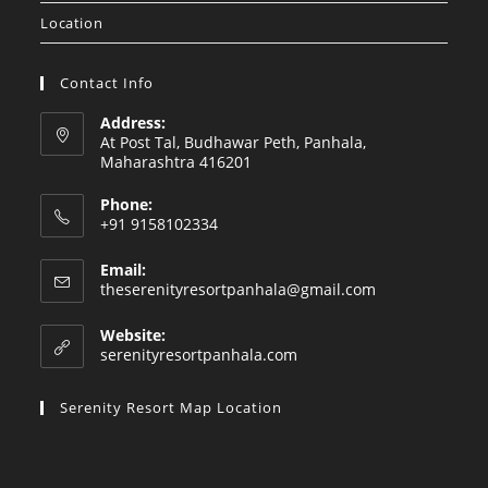
Location
Contact Info
Address:
At Post Tal, Budhawar Peth, Panhala,
Maharashtra 416201
Phone:
+91 9158102334
Email:
Opens
theserenityresortpanhala@gmail.com
in
your
Website:
application
serenityresortpanhala.com
Serenity Resort Map Location