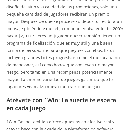
diseño del sitio y la calidad de las promociones, sólo una
pequeña cantidad de jugadores recibirán un premio
mayor. Después de que se procese su depósito, recibirá un
mensaje pidiéndole que elija un bono equivalente del 200%
hasta $2,000. Si eres un jugador nuevo, también tienen un
programa de fidelización, que es muy útil y una buena
forma de persuadirte para que juegues con ellos. Estos
incluyen grandes botes progresivos como el que acabamos
de mencionar, así como bonos que conllevan un mayor
riesgo, pero también una recompensa potencialmente
mayor. La enorme variedad de juegos garantiza que los
jugadores vean algo nuevo cada vez que juegan.
Atrévete con 1Win: La suerte te espera
en cada juego
1Win Casino también ofrece apuestas en efectivo real y
esto se hace con la ayuda de la plataforma de software