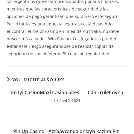
los argentinos que están preocupados por sus finanzas,
mientras que las características de seguridad y las
opciones de pago garantizan que su dinero esté seguro.
Por lo tanto, es una apuesta segura si está deseando
encontrar el mejor casino en línea de Australia, no debe
buscar más allá de 1Win Casino. Los jugadores pueden
evitar este riesgo asegurándose de realizar copias de
seguridad de sus billeteras Bitcoin con regularidad.
YOU MIGHT ALSO LIKE
En Iyi CasinoMaxi Casino Sitesi — Canlı rulet oyna
April 2, 2024
Pin Up Casino - Azrbaycanda onlayn kazino Pin-