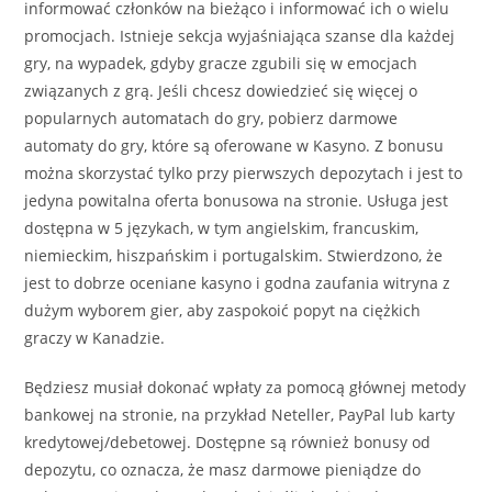
informować członków na bieżąco i informować ich o wielu
promocjach. Istnieje sekcja wyjaśniająca szanse dla każdej
gry, na wypadek, gdyby gracze zgubili się w emocjach
związanych z grą. Jeśli chcesz dowiedzieć się więcej o
popularnych automatach do gry, pobierz darmowe
automaty do gry, które są oferowane w Kasyno. Z bonusu
można skorzystać tylko przy pierwszych depozytach i jest to
jedyna powitalna oferta bonusowa na stronie. Usługa jest
dostępna w 5 językach, w tym angielskim, francuskim,
niemieckim, hiszpańskim i portugalskim. Stwierdzono, że
jest to dobrze oceniane kasyno i godna zaufania witryna z
dużym wyborem gier, aby zaspokoić popyt na ciężkich
graczy w Kanadzie.
Będziesz musiał dokonać wpłaty za pomocą głównej metody
bankowej na stronie, na przykład Neteller, PayPal lub karty
kredytowej/debetowej. Dostępne są również bonusy od
depozytu, co oznacza, że ​​masz darmowe pieniądze do