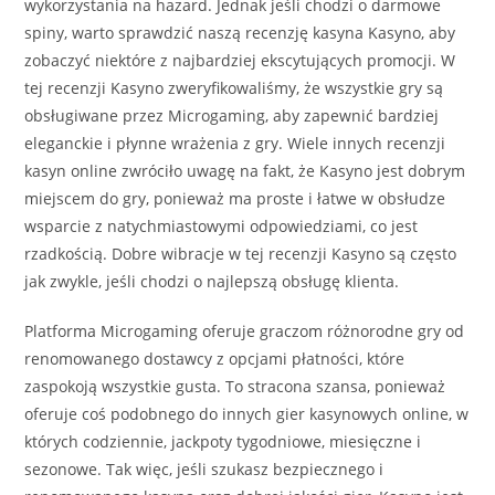
wykorzystania na hazard. Jednak jeśli chodzi o darmowe
spiny, warto sprawdzić naszą recenzję kasyna Kasyno, aby
zobaczyć niektóre z najbardziej ekscytujących promocji. W
tej recenzji Kasyno zweryfikowaliśmy, że wszystkie gry są
obsługiwane przez Microgaming, aby zapewnić bardziej
eleganckie i płynne wrażenia z gry. Wiele innych recenzji
kasyn online zwróciło uwagę na fakt, że Kasyno jest dobrym
miejscem do gry, ponieważ ma proste i łatwe w obsłudze
wsparcie z natychmiastowymi odpowiedziami, co jest
rzadkością. Dobre wibracje w tej recenzji Kasyno są często
jak zwykle, jeśli chodzi o najlepszą obsługę klienta.
Platforma Microgaming oferuje graczom różnorodne gry od
renomowanego dostawcy z opcjami płatności, które
zaspokoją wszystkie gusta. To stracona szansa, ponieważ
oferuje coś podobnego do innych gier kasynowych online, w
których codziennie, jackpoty tygodniowe, miesięczne i
sezonowe. Tak więc, jeśli szukasz bezpiecznego i