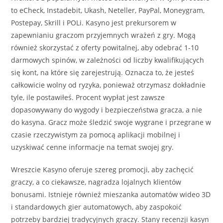
to eCheck, Instadebit, Ukash, Neteller, PayPal, Moneygram,
Postepay, Skrill i POLi. Kasyno jest prekursorem w
zapewnianiu graczom przyjemnych wrażeń z gry. Mogą
również skorzystać z oferty powitalnej, aby odebrać 1-10
darmowych spinów, w zależności od liczby kwalifikujących
się kont, na które się zarejestrują. Oznacza to, że jesteś
całkowicie wolny od ryzyka, ponieważ otrzymasz dokładnie
tyle, ile postawiłeś. Procent wypłat jest zawsze
dopasowywany do wygody i bezpieczeństwa gracza, a nie
do kasyna. Gracz może śledzić swoje wygrane i przegrane w
czasie rzeczywistym za pomocą aplikacji mobilnej i
uzyskiwać cenne informacje na temat swojej gry.
Wreszcie Kasyno oferuje szereg promocji, aby zachęcić
graczy, a co ciekawsze, nagradza lojalnych klientów
bonusami. Istnieje również mieszanka automatów wideo 3D
i standardowych gier automatowych, aby zaspokoić
potrzeby bardziej tradycyjnych graczy. Stany recenzji kasyn