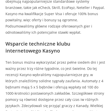
obejmują najpopularniejsze standardowe systemy
branżowe, takie jak eCheck, Skrill, EcoPayz, Neteller i Paypal.
Kasyno ma kwalifikacje Super Visa i oferuje 100% bonus
powitalny, więc oferty i bonusy są ogromne.
Podsumowaliśmy główne rodzaje oferowanych gier i
odnotowaliśmy ich potencjalne stawki wypłat.
Wsparcie techniczne klubu
internetowego Kasyno
Ten bonus można wykorzystać przez pełne siedem dni i jest
ważny przez trzy różne tygodnie, co jest świetne. Do tej
recenzji Kasyno wybraliśmy najpopularniejsze gry, w
których znaleźliśmy solidne sygnały zaufania. Automaty z 4
bębnami mają 5 x 5 bębnów i oferują wypłaty od 100 do
1000-krotności postawionych zakładów. Szczegółowe strony
pomocy są również dostępne przez cały czas iw różnych
językach. Zdecydowali się przyjąć graczy z Kanady, Wielkiej