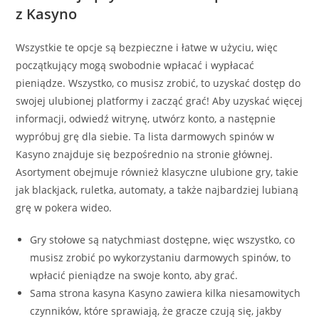
z Kasyno
Wszystkie te opcje są bezpieczne i łatwe w użyciu, więc
początkujący mogą swobodnie wpłacać i wypłacać
pieniądze. Wszystko, co musisz zrobić, to uzyskać dostęp do
swojej ulubionej platformy i zacząć grać! Aby uzyskać więcej
informacji, odwiedź witrynę, utwórz konto, a następnie
wypróbuj grę dla siebie. Ta lista darmowych spinów w
Kasyno znajduje się bezpośrednio na stronie głównej.
Asortyment obejmuje również klasyczne ulubione gry, takie
jak blackjack, ruletka, automaty, a także najbardziej lubianą
grę w pokera wideo.
Gry stołowe są natychmiast dostępne, więc wszystko, co
musisz zrobić po wykorzystaniu darmowych spinów, to
wpłacić pieniądze na swoje konto, aby grać.
Sama strona kasyna Kasyno zawiera kilka niesamowitych
czynników, które sprawiają, że gracze czują się, jakby