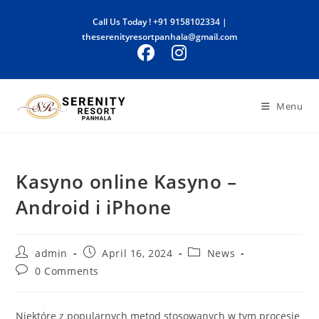
Skip
Call Us Today !
+91 9158102334
|
to
theserenityresortpanhala@gmail.com
content
Menu
Kasyno online Kasyno –
Android i iPhone
Post
Post
Post
admin
April 16, 2024
News
author:
published:
category:
Post
0 Comments
comments:
Niektóre z popularnych metod stosowanych w tym procesie