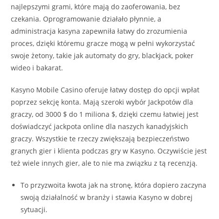
najlepszymi grami, które mają do zaoferowania, bez
czekania. Oprogramowanie działało płynnie, a
administracja kasyna zapewniła łatwy do zrozumienia
proces, dzięki któremu gracze mogą w pełni wykorzystać
swoje żetony, takie jak automaty do gry, blackjack, poker
wideo i bakarat.
Kasyno Mobile Casino oferuje łatwy dostęp do opcji wpłat
poprzez sekcję konta. Mają szeroki wybór Jackpotów dla
graczy, od 3000 $ do 1 miliona $, dzięki czemu łatwiej jest
doświadczyć jackpota online dla naszych kanadyjskich
graczy. Wszystkie te rzeczy zwiększają bezpieczeństwo
granych gier i klienta podczas gry w Kasyno. Oczywiście jest
też wiele innych gier, ale to nie ma związku z tą recenzją.
To przyzwoita kwota jak na stronę, która dopiero zaczyna
swoją działalność w branży i stawia Kasyno w dobrej
sytuacji.