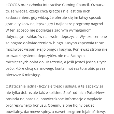
eCOGRA oraz członka Interactive Gaming Council. Oznacza
to, że wiedzą, czego chcą gracze i nie jest dla nich
zaskoczeniem, gdy widzą, że oferuje się im łatwy sposób
grania tylko w najlepsze gry i najlepsze programy nagród.
W ten sposób nie podlegasz żadnym wymaganiom
dotyczącym zakładów na swoim depozycie. Wysoko cenione
za bogate doświadczenie w bingo, Kasyno zapewnia teraz
możliwość wspaniałego bingo i kasyna. Ponieważ strona nie
prowadzi systemu depozytów, nie ma żadnych
miesięcznych opłat do uiszczenia, a jeśli jesteś jedną z tych
osób, które chcą darmowego konta, możesz to zrobić przez
pierwsze 6 miesięcy.
Ostatecznie jednak liczy się treść i usługa, a te aspekty są
nie tylko dobre, ale także solidne. Spośród nich PokerNews
posiada najbardziej potwierdzone informacje o wypłacie
progresywnego bonusu. Obejmują one hojny pakiet
powitalny, darmowe spiny, a nawet program lojalnościowy.