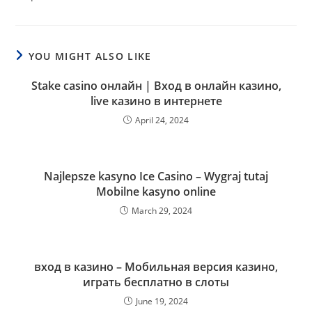
YOU MIGHT ALSO LIKE
Stake casino онлайн | Вход в онлайн казино,
live казино в интернете
April 24, 2024
Najlepsze kasyno Ice Casino – Wygraj tutaj
Mobilne kasyno online
March 29, 2024
вход в казино – Мобильная версия казино,
играть бесплатно в слоты
June 19, 2024