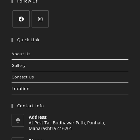
Follow Us
Opens
Opens
in
in
Quick Link
a
a
About Us
new
new
tab
tab
Gallery
Contact Us
Location
Contact Info
Address:
At Post Tal, Budhawar Peth, Panhala,
Maharashtra 416201