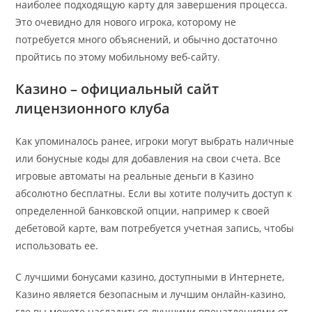
наиболее подходящую карту для завершения процесса.
Это очевидно для нового игрока, которому не
потребуется много объяснений, и обычно достаточно
пройтись по этому мобильному веб-сайту.
Казино – официальный сайт
лицензионного клуба
Как упоминалось ранее, игроки могут выбрать наличные
или бонусные коды для добавления на свои счета. Все
игровые автоматы на реальные деньги в Казино
абсолютно бесплатны. Если вы хотите получить доступ к
определенной банковской опции, например к своей
дебетовой карте, вам потребуется учетная запись, чтобы
использовать ее.
С лучшими бонусами казино, доступными в Интернете,
Казино является безопасным и лучшим онлайн-казино,
где вы можете насладиться лучшими впечатлениями от