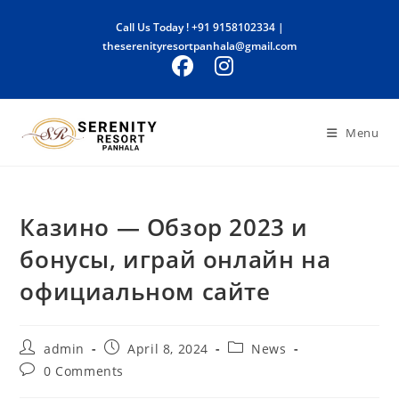
Skip
Call Us Today !
+91 9158102334
|
to
theserenityresortpanhala@gmail.com
content
Menu
Казино — Обзор 2023 и
бонусы, играй онлайн на
официальном сайте
Post
Post
Post
admin
April 8, 2024
News
author:
published:
category:
Post
0 Comments
comments: