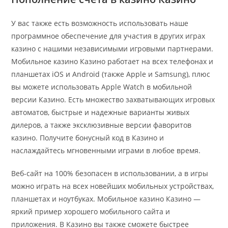
У вас также есть возможность использовать наше
программное обеспечение для участия в других играх
казино с нашими независимыми игровыми партнерами.
Мобильное казино Казино работает на всех телефонах и
планшетах iOS и Android (также Apple и Samsung), плюс
вы можете использовать Apple Watch в мобильной
версии Казино. Есть множество захватывающих игровых
автоматов, быстрые и надежные варианты живых
дилеров, а также эксклюзивные версии фаворитов
казино. Получите бонусный код в Казино и
наслаждайтесь мгновенными играми в любое время.
Веб-сайт на 100% безопасен в использовании, а в игры
можно играть на всех новейших мобильных устройствах,
планшетах и ​​ноутбуках. Мобильное казино Казино —
яркий пример хорошего мобильного сайта и
приложения. В Казино вы также сможете быстрее