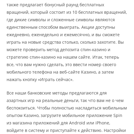
также предлагает бонусный раунд бесплатных
вращений, который состоит из 10 бесплатных вращений,
где дикие символы и сложенные символы являются
единственным способом выиграть. Акции доступны
ежедневно, еженедельно и ежемесячно, и вы сможете
играть на новые средства столько, сколько захотите. Вы
можете проверить метод депозита спин-казино и
стратегию спин-казино на нашем сайте. Итак, теперь
все, что вам нужно сделать, это ввести номер своего
мобильного телефона на веб-сайте Казино, а затем
нажать кнопку «Играть сейчас».
Все наши банковские методы предлагаются для
азартных игр на реальные деньги, так что вам не о чем
беспокоиться. Чтобы полностью насладиться мобильным
опытом Казино, загрузите мобильное приложение Spin
из магазина приложений для Android или iPhone,
войдите в систему и приступайте к действию. Настройки