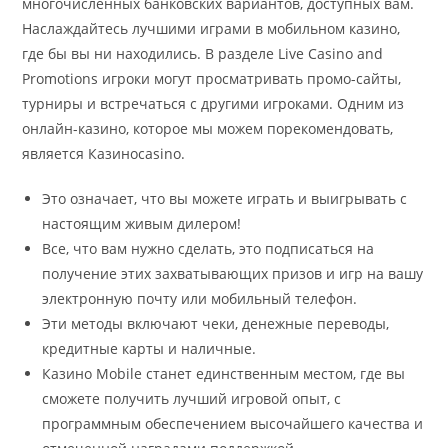
многочисленных банковских вариантов, доступных вам.
Наслаждайтесь лучшими играми в мобильном казино,
где бы вы ни находились. В разделе Live Casino and
Promotions игроки могут просматривать промо-сайты,
турниры и встречаться с другими игроками. Одним из
онлайн-казино, которое мы можем порекомендовать,
является Казиноcasino.
Это означает, что вы можете играть и выигрывать с
настоящим живым дилером!
Все, что вам нужно сделать, это подписаться на
получение этих захватывающих призов и игр на вашу
электронную почту или мобильный телефон.
Эти методы включают чеки, денежные переводы,
кредитные карты и наличные.
Казино Mobile станет единственным местом, где вы
сможете получить лучший игровой опыт, с
программным обеспечением высочайшего качества и