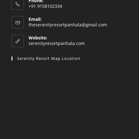
Phone:
+91 9158102334
Email:
Opens
theserenityresortpanhala@gmail.com
in
your
Website:
application
serenityresortpanhala.com
Serenity Resort Map Location