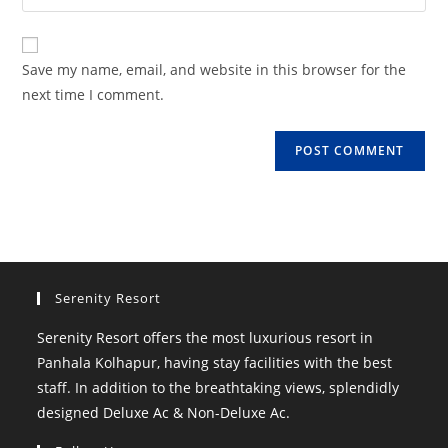
your
comment
to
website
comment
URL
Save my name, email, and website in this browser for the
(optional)
next time I comment.
Serenity Resort
Serenity Resort offers the most luxurious resort in
Panhala Kolhapur, having stay facilities with the best
staff. In addition to the breathtaking views, splendidly
designed Deluxe Ac & Non-Deluxe Ac.