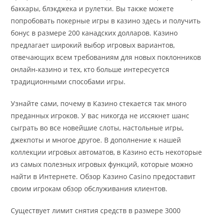
баккары, блэкджека и рулетки. Вы также можете
попробовать покерные игры в казино здесь и получить
бонус в размере 200 канадских долларов. Казино
предлагает широкий выбор игровых вариантов,
отвечающих всем требованиям для новых поклонников
онлайн-казино и тех, кто больше интересуется
традиционными способами игры.
Узнайте сами, почему в Казино стекается так много
преданных игроков. У вас никогда не иссякнет шанс
сыграть во все новейшие слоты, настольные игры,
джекпоты и многое другое. В дополнение к нашей
коллекции игровых автоматов, в Казино есть некоторые
из самых полезных игровых функций, которые можно
найти в Интернете. Обзор Казино Casino предоставит
своим игрокам обзор обслуживания клиентов.
Существует лимит снятия средств в размере 3000