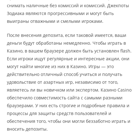
снимать наличные без комиссий и комиссий. Джекпоты
Зодиака являются прогрессивными и могут быть
выиграны отважными и смелыми игроками.
После внесения депозита, если таковой имеется, ваши
деньги будут обработаны немедленно. Чтобы играть в
Казино, в вашем браузере должен быть установлен flash.
Если игроки ищут регулярные и интересные акции, они
могут найти многие из них в Казино. Игры — это
действительно отличный способ учиться и получать
удовольствие от азартных игр, независимо от того,
являетесь ли вы новичком или экспертом. Казино Casino
обеспечило совместимость сайта с самыми разными
браузерами. У них есть строгие и подробные правила и
процессы для защиты средств пользователей и
обеспечения того, чтобы они могли беззаботно играть и
вносить депозиты.