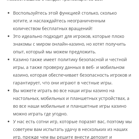
Воспользуйтесь этой функцией столько, сколько
хотите, и наслаждайтесь неограниченным
количеством бесплатных вращений!
Это идеально подходит для игроков, которые плохо
знакомы с миром онлайн-казино, но хотят получить
опыт, который мы можем предложить.
Казино также имеет политику безопасной и честной
игры, а также проверку данных в веб- и мобильном
казино, которая обеспечивает безопасность игроков и
гарантирует, что они играют в честные игры.
Вы можете играть во все наши игры казино на
настольных, мобильных и планшетных устройствах, а
во все наши мобильные и планшетные игры казино
можно играть где угодно.
У нас есть сотни игр, которые поразят вас, поэтому мы
советуем вам испытать удачу в нескольких из наших
игр, прежде чем вы решите внести депозит и