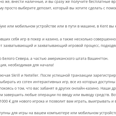
ечно же, внести наличные, и вы сразу же получите бесплатные 
у просто выберите депозит, который вы хотите сделать с пом
буке или мобильном устройстве или в пути в машине, в Kent вы
ших себя игр в покер и казино, а также несколько совершенно
т захватывающий и захватывающий игровой процесс, подходящи
о Белого Севера, а частью американского штата Вашингтон.
ция, необходимая для начала!
чая Skrill и Neteller. После успешной транзакции зарегистри
ыбирать из сотен интерактивных игр, все из которых доступны 
покоясь о том, что вас забанят в других онлайн-казино. Наши
ам завершить любые операции по вводу или выводу средств. Во
000 € для нового игрока и позволит вам играть, выигрывать и 
тупны для игры на вашем компьютере или мобильном устройстве