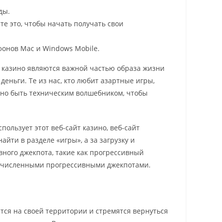
ды.
те это, чтобы начать получать свои
фонов Mac и Windows Mobile.
и казино являются важной частью образа жизни
деньги. Те из нас, кто любит азартные игры,
ужно быть техническим волшебником, чтобы
пользует этот веб-сайт казино, веб-сайт
йти в разделе «игры», а за загрузку и
вного джекпота, такие как прогрессивный
огочисленными прогрессивными джекпотами.
дятся на своей территории и стремятся вернуться