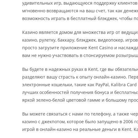
удивительных игр, выдающуюся поддержку клиентов 
мгновенно возвращаются на ваш счет, так как денеж
возможность играть в бесплатный блэкджек, чтобы по
Казино является домом для множества игр от ведущих 
казино, рулетку, баккару, блэкджек, видеопокер, игр
просто загрузите приложение Kent Casino и наслажд
вам не нужно участвовать в спонсируемом розыгрыше
Вы будете в надежных руках в Kent, где вы обязател
разделяют вашу страсть к опыту онлайн-казино. Пер
электронные кошельки, такие как PayPal, Kalibra Card
лучших особенностей получения бонуса и бесплатны
яркой зелено-белой цветовой гамме и большому прост
Вы можете связаться с нами по телефону, а также че
казино с джекпотом, которое было запущено в 2006 г
игрой в онлайн-казино на реальные деньги в Kent. Ка