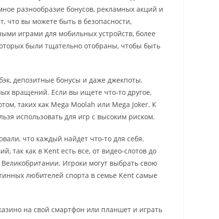
мное разнообразие бонусов, рекламных акций и
т, что вы можете быть в безопасности,
ыми играми для мобильных устройств, более
 которых были тщательно отобраны, чтобы быть
шбэк, депозитные бонусы и даже джекпоты.
ых вращений. Если вы ищете что-то другое,
ом, таких как Mega Moolah или Mega Joker. К
льзя использовать для игр с высоким риском.
вали, что каждый найдет что-то для себя.
, так как в Kent есть все, от видео-слотов до
з Великобритании. Игроки могут выбрать свою
стинных любителей спорта в семье Kent самые
казино на свой смартфон или планшет и играть