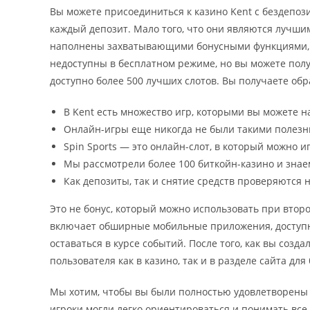
Вы можете присоединиться к казино Kent с бездепоз
каждый депозит. Мало того, что они являются лучш
наполнены захватывающими бонусными функциями, 
недоступны в бесплатном режиме, но вы можете получ
доступно более 500 лучших слотов. Вы получаете обр
В Kent есть множество игр, которыми вы можете на
Онлайн-игры еще никогда не были такими полезн
Spin Sports — это онлайн-слот, в который можно 
Мы рассмотрели более 100 биткойн-казино и знаем
Как депозиты, так и снятие средств проверяются
Это не бонус, который можно использовать при второ
включает обширные мобильные приложения, доступные
оставаться в курсе событий. После того, как вы соз
пользователя как в казино, так и в разделе сайта для
Мы хотим, чтобы вы были полностью удовлетворены и
игроки могли легко ориентироваться и понимать все 