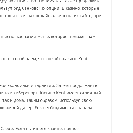
других акциях. Вот почему мы также предложим
льзуя ряд банковских опций. В казино, которые
 только в играх онлайн-казино на их сайте, при
е в использовании меню, которое поможет вам
достью сообщаем, что онлайн-казино Kent
овой экономики и гарантии. Затем продолжайте
азино и киберспорт. Казино Kent имеет отличный
 так и дома. Таким образом, используя свою
или живой дилер, без необходимости сначала
 Group. Если вы ищете казино, полное