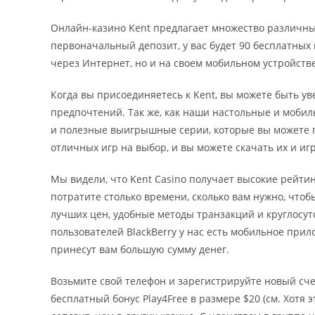
Онлайн-казино Kent предлагает множество различных 
первоначальный депозит, у вас будет 90 бесплатных 
через Интернет, но и на своем мобильном устройстве
Когда вы присоединяетесь к Kent, вы можете быть у
предпочтений. Так же, как наши настольные и моби
и полезные выигрышные серии, которые вы можете пр
отличных игр на выбор, и вы можете скачать их и игр
Мы видели, что Kent Casino получает высокие рейтин
потратите столько времени, сколько вам нужно, чтобы
лучших цен, удобные методы транзакций и круглосу
пользователей BlackBerry у нас есть мобильное прил
принесут вам большую сумму денег.
Возьмите свой телефон и зарегистрируйте новый счет
бесплатный бонус Play4Free в размере $20 (см. Хотя