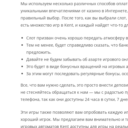
Мы используем несколько различных способов оплаты
уникальными впечатлениями от казино в Интернете
правильный выбор. После того, как вы выбрали слот
есть множество игр в Kent, и каждый найдет что-то дл
Слот призван очень хорошо передать атмосферу в
Тем не менее, будет справедливо сказать, что бан
предложить.
Давайте не будем забывать об азарте игрового он
Это будет в виде бонусных вращений на игровых а
За этим могут последовать регулярные бонусы, ос
Все, что вам нужно сделать, это просто внести депоз
не стесняйтесь обращаться к нам — мы с радостью 
телефона, так как они доступны 24 часа в сутки, 7 дн
Эти игры также позволяют вам опробовать каждую иг
хороший игрок. Мы предлагаем вам внимательно и т
игровых автоматов Kent доступны для игры на реаль