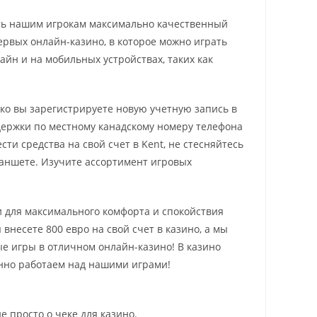
ить нашим игрокам максимально качественный
ервых онлайн-казино, в которое можно играть
йн и на мобильных устройствах, таких как
ько вы зарегистрируете новую учетную запись в
держки по местному канадскому номеру телефона
сти средства на свой счет в Kent, не стесняйтесь
аншете. Изучите ассортимент игровых
ии для максимального комфорта и спокойствия
 внесете 800 евро на свой счет в казино, а мы
ые игры в отличном онлайн-казино! В казино
янно работаем над нашими играми!
е просто о чеке для казино.