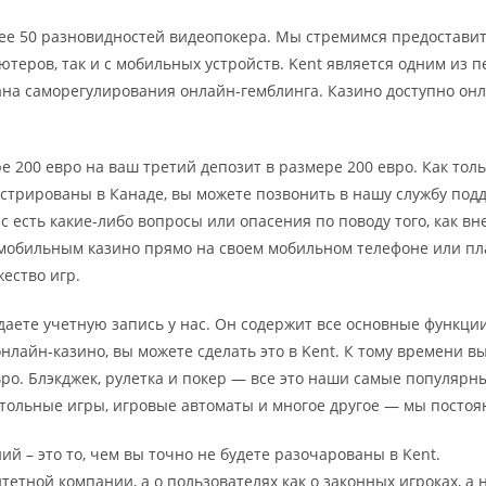
олее 50 разновидностей видеопокера. Мы стремимся предостав
теров, так и с мобильных устройств. Kent является одним из п
ана саморегулирования онлайн-гемблинга. Казино доступно онла
е 200 евро на ваш третий депозит в размере 200 евро. Как тол
истрированы в Канаде, вы можете позвонить в нашу службу под
с есть какие-либо вопросы или опасения по поводу того, как вне
мобильным казино прямо на своем мобильном телефоне или пл
ество игр.
создаете учетную запись у нас. Он содержит все основные функц
онлайн-казино, вы можете сделать это в Kent. К тому времени вы
вро. Блэкджек, рулетка и покер — все это наши самые популярн
стольные игры, игровые автоматы и многое другое — мы посто
 – это то, чем вы точно не будете разочарованы в Kent.
тетной компании, а о пользователях как о законных игроках, а н