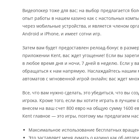
Видеопокер тоже для вас; на выбор предлагается б
опыт работы в нашем казино как с настольных компью
через мобильные устройства, и является членом орг
Android и iPhone, и имеет сотни игр.
Затем вам будет предоставлен релоад-бонус в размер
приложении Kent, вас ждет угощение! Если вы зарег
в любое время дня и ночи, 7 дней в неделю. Если у ва
обращаться к нам напрямую. Наслаждайтесь нашим 
автоматов с мгновенной игрой онлайн; вас ждет множ
Все, что вам нужно сделать, это убедиться, что вы 
игрока. Кроме того, если вы хотите играть в лучшем 
внесем на ваш счет 800 евро на общую сумму 1600 е
Kent главное — это игры, поэтому мы предлагаем на
Максимальное использование бесплатных вращений
Это заставляет меня думать о казино как об автори