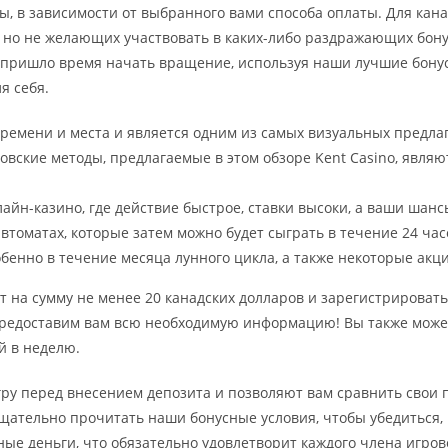
, в зависимости от выбранного вами способа оплаты. Для кан
, но не желающих участвовать в каких-либо раздражающих бон
, пришло время начать вращение, используя наши лучшие бонус
я себя.
ремени и места и является одним из самых визуальных предла
ковские методы, предлагаемые в этом обзоре Kent Casino, явля
лайн-казино, где действие быстрое, ставки высоки, а ваши ша
втоматах, которые затем можно будет сыграть в течение 24 час
обенно в течение месяца лунного цикла, а также некоторые ак
ит на сумму не менее 20 канадских долларов и зарегистрировать
предоставим вам всю необходимую информацию! Вы также может
ей в неделю.
ру перед внесением депозита и позволяют вам сравнить свои п
щательно прочитать наши бонусные условия, чтобы убедиться,
ные деньги, что обязательно удовлетворит каждого члена игров