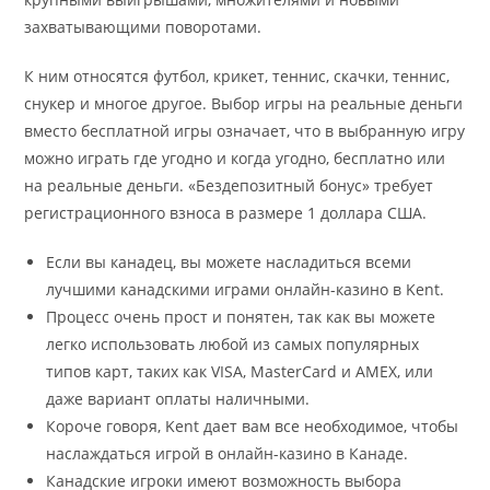
захватывающими поворотами.
К ним относятся футбол, крикет, теннис, скачки, теннис,
снукер и многое другое. Выбор игры на реальные деньги
вместо бесплатной игры означает, что в выбранную игру
можно играть где угодно и когда угодно, бесплатно или
на реальные деньги. «Бездепозитный бонус» требует
регистрационного взноса в размере 1 доллара США.
Если вы канадец, вы можете насладиться всеми
лучшими канадскими играми онлайн-казино в Kent.
Процесс очень прост и понятен, так как вы можете
легко использовать любой из самых популярных
типов карт, таких как VISA, MasterCard и AMEX, или
даже вариант оплаты наличными.
Короче говоря, Kent дает вам все необходимое, чтобы
наслаждаться игрой в онлайн-казино в Канаде.
Канадские игроки имеют возможность выбора