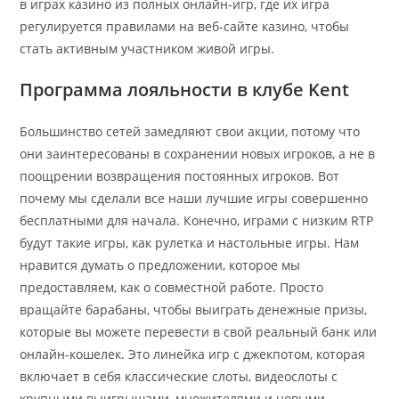
в играх казино из полных онлайн-игр, где их игра
регулируется правилами на веб-сайте казино, чтобы
стать активным участником живой игры.
Программа лояльности в клубе Kent
Большинство сетей замедляют свои акции, потому что
они заинтересованы в сохранении новых игроков, а не в
поощрении возвращения постоянных игроков. Вот
почему мы сделали все наши лучшие игры совершенно
бесплатными для начала. Конечно, играми с низким RTP
будут такие игры, как рулетка и настольные игры. Нам
нравится думать о предложении, которое мы
предоставляем, как о совместной работе. Просто
вращайте барабаны, чтобы выиграть денежные призы,
которые вы можете перевести в свой реальный банк или
онлайн-кошелек. Это линейка игр с джекпотом, которая
включает в себя классические слоты, видеослоты с
крупными выигрышами, множителями и новыми