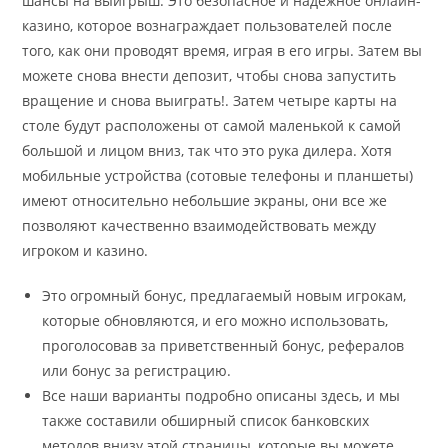
шансы на выигрыш. Это безопасное и надежное онлайн-
казино, которое вознаграждает пользователей после
того, как они проводят время, играя в его игры. Затем вы
можете снова внести депозит, чтобы снова запустить
вращение и снова выиграть!. Затем четыре карты на
столе будут расположены от самой маленькой к самой
большой и лицом вниз, так что это рука дилера. Хотя
мобильные устройства (сотовые телефоны и планшеты)
имеют относительно небольшие экраны, они все же
позволяют качественно взаимодействовать между
игроком и казино.
Это огромный бонус, предлагаемый новым игрокам,
которые обновляются, и его можно использовать,
проголосовав за приветственный бонус, рефералов
или бонус за регистрацию.
Все наши варианты подробно описаны здесь, и мы
также составили обширный список банковских
методов внизу этой страницы, которые вы можете