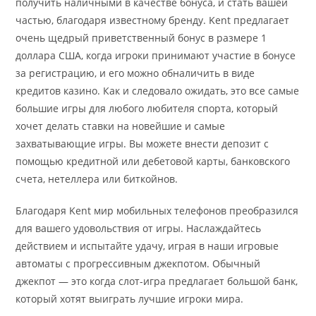
получить наличными в качестве бонуса, и стать вашей
частью, благодаря известному бренду. Kent предлагает
очень щедрый приветственный бонус в размере 1
доллара США, когда игроки принимают участие в бонусе
за регистрацию, и его можно обналичить в виде
кредитов казино. Как и следовало ожидать, это все самые
большие игры для любого любителя спорта, который
хочет делать ставки на новейшие и самые
захватывающие игры. Вы можете внести депозит с
помощью кредитной или дебетовой карты, банковского
счета, нетеллера или биткойнов.
Благодаря Kent мир мобильных телефонов преобразился
для вашего удовольствия от игры. Наслаждайтесь
действием и испытайте удачу, играя в наши игровые
автоматы с прогрессивным джекпотом. Обычный
джекпот — это когда слот-игра предлагает большой банк,
который хотят выиграть лучшие игроки мира.