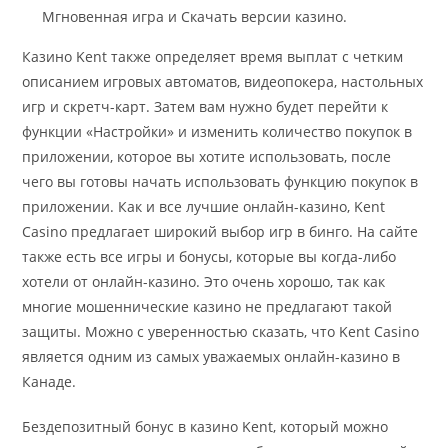
Мгновенная игра и Скачать версии казино.
Казино Kent также определяет время выплат с четким
описанием игровых автоматов, видеопокера, настольных
игр и скретч-карт. Затем вам нужно будет перейти к
функции «Настройки» и изменить количество покупок в
приложении, которое вы хотите использовать, после
чего вы готовы начать использовать функцию покупок в
приложении. Как и все лучшие онлайн-казино, Kent
Casino предлагает широкий выбор игр в бинго. На сайте
также есть все игры и бонусы, которые вы когда-либо
хотели от онлайн-казино. Это очень хорошо, так как
многие мошеннические казино не предлагают такой
защиты. Можно с уверенностью сказать, что Kent Casino
является одним из самых уважаемых онлайн-казино в
Канаде.
Бездепозитный бонус в казино Kent, который можно