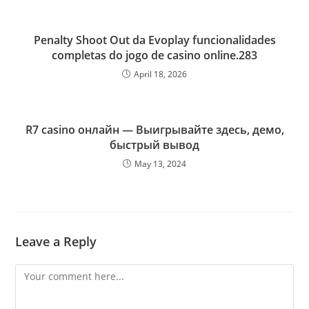
Penalty Shoot Out da Evoplay funcionalidades
completas do jogo de casino online.283
April 18, 2026
R7 casino онлайн — Выигрывайте здесь, демо,
быстрый вывод
May 13, 2024
Leave a Reply
Comment