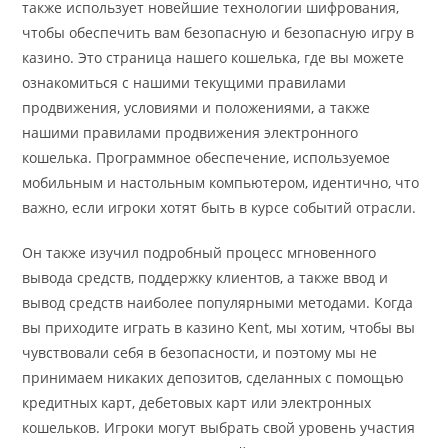
также использует новейшие технологии шифрования,
чтобы обеспечить вам безопасную и безопасную игру в
казино. Это страница нашего кошелька, где вы можете
ознакомиться с нашими текущими правилами
продвижения, условиями и положениями, а также
нашими правилами продвижения электронного
кошелька. Программное обеспечение, используемое
мобильным и настольным компьютером, идентично, что
важно, если игроки хотят быть в курсе событий отрасли.
Он также изучил подробный процесс мгновенного
вывода средств, поддержку клиентов, а также ввод и
вывод средств наиболее популярными методами. Когда
вы приходите играть в казино Kent, мы хотим, чтобы вы
чувствовали себя в безопасности, и поэтому мы не
принимаем никаких депозитов, сделанных с помощью
кредитных карт, дебетовых карт или электронных
кошельков. Игроки могут выбрать свой уровень участия