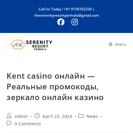
Skip
Call Us Today !
+91 9158102334
|
to
theserenityresortpanhala@gmail.com
content
Menu
Kent casino онлайн —
Реальные промокоды,
зеркало онлайн казино
Post
Post
Post
admin
April 23, 2024
News
author:
published:
category:
Post
0 Comments
comments: