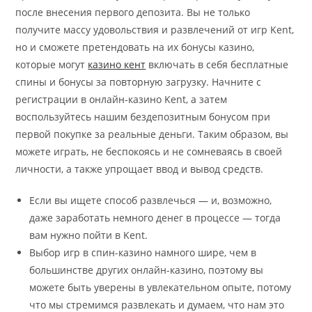
после внесения первого депозита. Вы не только
получите массу удовольствия и развлечений от игр Kent,
но и сможете претендовать на их бонусы казино,
которые могут
казино кент
включать в себя бесплатные
спины и бонусы за повторную загрузку. Начните с
регистрации в онлайн-казино Kent, а затем
воспользуйтесь нашим бездепозитным бонусом при
первой покупке за реальные деньги. Таким образом, вы
можете играть, не беспокоясь и не сомневаясь в своей
личности, а также упрощает ввод и вывод средств.
Если вы ищете способ развлечься — и, возможно,
даже заработать немного денег в процессе — тогда
вам нужно пойти в Kent.
Выбор игр в спин-казино намного шире, чем в
большинстве других онлайн-казино, поэтому вы
можете быть уверены в увлекательном опыте, потому
что мы стремимся развлекать и думаем, что нам это