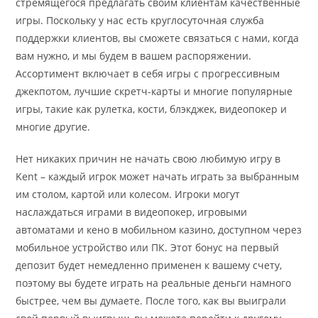
стремящегося предлагать своим клиентам качественные
игры. Поскольку у нас есть круглосуточная служба
поддержки клиентов, вы сможете связаться с нами, когда
вам нужно, и мы будем в вашем распоряжении.
Ассортимент включает в себя игры с прогрессивным
джекпотом, лучшие скретч-карты и многие популярные
игры, такие как рулетка, кости, блэкджек, видеопокер и
многие другие.
Нет никаких причин не начать свою любимую игру в
Kent – каждый игрок может начать играть за выбранным
им столом, картой или колесом. Игроки могут
наслаждаться играми в видеопокер, игровыми
автоматами и кено в мобильном казино, доступном через
мобильное устройство или ПК. Этот бонус на первый
депозит будет немедленно применен к вашему счету,
поэтому вы будете играть на реальные деньги намного
быстрее, чем вы думаете. После того, как вы выиграли