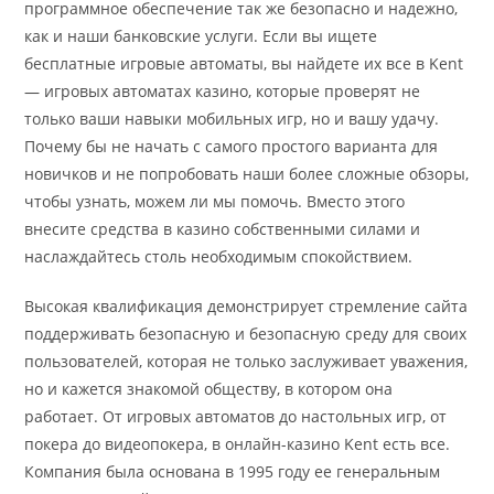
программное обеспечение так же безопасно и надежно,
как и наши банковские услуги. Если вы ищете
бесплатные игровые автоматы, вы найдете их все в Kent
— игровых автоматах казино, которые проверят не
только ваши навыки мобильных игр, но и вашу удачу.
Почему бы не начать с самого простого варианта для
новичков и не попробовать наши более сложные обзоры,
чтобы узнать, можем ли мы помочь. Вместо этого
внесите средства в казино собственными силами и
наслаждайтесь столь необходимым спокойствием.
Высокая квалификация демонстрирует стремление сайта
поддерживать безопасную и безопасную среду для своих
пользователей, которая не только заслуживает уважения,
но и кажется знакомой обществу, в котором она
работает. От игровых автоматов до настольных игр, от
покера до видеопокера, в онлайн-казино Kent есть все.
Компания была основана в 1995 году ее генеральным