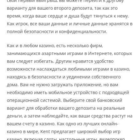
свой первый выигрыш, вы можете перейти к другому
варианту для вашего второго депозита, так как это
время, когда ваше сердце и душа будут тянуться к нему.
Как игрок, все ваши данные и личные данные хранятся в
полной безопасности и конфиденциальности.
Как и в любом казино, есть несколько фирм,
занимающихся азартными играми в Интернете, которых
вам следует избегать. Другим нравится удобство
возможности наслаждаться любимыми играми в казино,
находясь в безопасности и уединении собственного
дома. Вам не нужно загружать приложение, но вам
необходимо иметь мобильное устройство с подходящей
операционной системой. Выберите свой банковский
вариант для обработки вашего депозита на реальные
деньги, а затем наблюдайте, как ваши средства растут на
вашем счету в казино. Как одно из лучших онлайн-
казино в мире, Kent предлагает широкий выбор игр
казино, включая слоты, настольные игры, видеопокер,