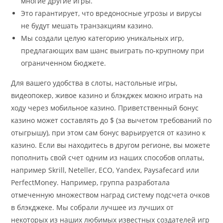
многие другие игры.
Это гарантирует, что вредоносные угрозы и вирусы
не будут мешать транзакциям казино.
Мы создали целую категорию уникальных игр,
предлагающих вам шанс выиграть по-крупному при
ограниченном бюджете.
Для вашего удобства в слоты, настольные игры,
видеопокер, живое казино и блэкджек можно играть на
ходу через мобильное казино. Приветственный бонус
казино может составлять до $ (за вычетом требований по
отыгрышу), при этом сам бонус варьируется от казино к
казино. Если вы находитесь в другом регионе, вы можете
пополнить свой счет одним из наших способов оплаты,
например Skrill, Neteller, ECO, Yandex, Paysafecard или
PerfectMoney. Например, группа разработала
отмеченную множеством наград систему подсчета очков
в блэкджеке. Мы собрали лучшее из лучших от
некоторых из наших любимых известных создателей игр