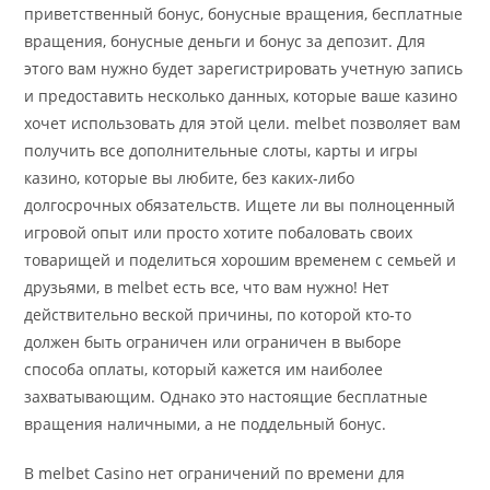
приветственный бонус, бонусные вращения, бесплатные
вращения, бонусные деньги и бонус за депозит. Для
этого вам нужно будет зарегистрировать учетную запись
и предоставить несколько данных, которые ваше казино
хочет использовать для этой цели. melbet позволяет вам
получить все дополнительные слоты, карты и игры
казино, которые вы любите, без каких-либо
долгосрочных обязательств. Ищете ли вы полноценный
игровой опыт или просто хотите побаловать своих
товарищей и поделиться хорошим временем с семьей и
друзьями, в melbet есть все, что вам нужно! Нет
действительно веской причины, по которой кто-то
должен быть ограничен или ограничен в выборе
способа оплаты, который кажется им наиболее
захватывающим. Однако это настоящие бесплатные
вращения наличными, а не поддельный бонус.
В melbet Casino нет ограничений по времени для