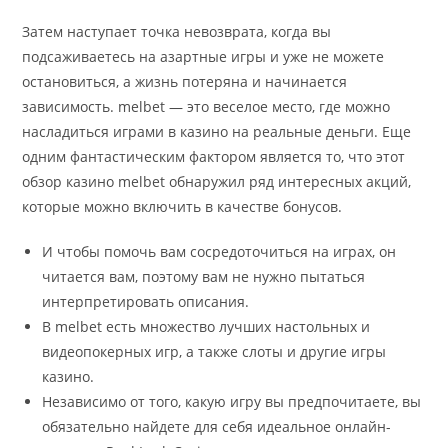
Затем наступает точка невозврата, когда вы
подсаживаетесь на азартные игры и уже не можете
остановиться, а жизнь потеряна и начинается
зависимость. melbet — это веселое место, где можно
насладиться играми в казино на реальные деньги. Еще
одним фантастическим фактором является то, что этот
обзор казино melbet обнаружил ряд интересных акций,
которые можно включить в качестве бонусов.
И чтобы помочь вам сосредоточиться на играх, он
читается вам, поэтому вам не нужно пытаться
интерпретировать описания.
В melbet есть множество лучших настольных и
видеопокерных игр, а также слоты и другие игры
казино.
Независимо от того, какую игру вы предпочитаете, вы
обязательно найдете для себя идеальное онлайн-