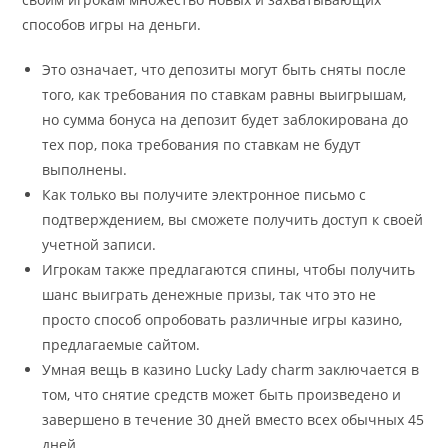
способов игры на деньги.
Это означает, что депозиты могут быть сняты после
того, как требования по ставкам равны выигрышам,
но сумма бонуса на депозит будет заблокирована до
тех пор, пока требования по ставкам не будут
выполнены.
Как только вы получите электронное письмо с
подтверждением, вы сможете получить доступ к своей
учетной записи.
Игрокам также предлагаются спины, чтобы получить
шанс выиграть денежные призы, так что это не
просто способ опробовать различные игры казино,
предлагаемые сайтом.
Умная вещь в казино Lucky Lady charm заключается в
том, что снятие средств может быть произведено и
завершено в течение 30 дней вместо всех обычных 45
дней.