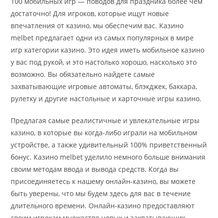
100 мобильных игр — поводов для праздника более чем
достаточно! Для игроков, которые ищут новые
впечатления от казино, мы обеспечим вас. Казино
melbet предлагает одни из самых популярных в мире
игр категории казино. Это идея иметь мобильное казино
у вас под рукой, и это настолько хорошо, насколько это
возможно. Вы обязательно найдете самые
захватывающие игровые автоматы, блэкджек, баккара,
рулетку и другие настольные и карточные игры казино.
Предлагая самые реалистичные и увлекательные игры
казино, в которые вы когда-либо играли на мобильном
устройстве, а также удивительный 100% приветственный
бонус. Казино melbet уделило немного больше внимания
своим методам ввода и вывода средств. Когда вы
присоединяетесь к нашему онлайн-казино, вы можете
быть уверены, что мы будем здесь для вас в течение
длительного времени. Онлайн-казино предоставляют
своим игрокам множество новых и захватывающих