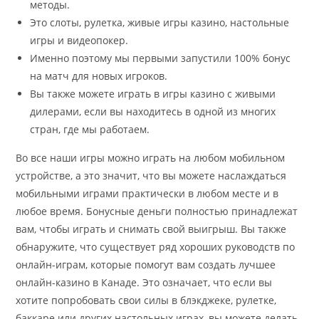
методы.
Это слоты, рулетка, живые игры казино, настольные
игры и видеопокер.
Именно поэтому мы первыми запустили 100% бонус
на матч для новых игроков.
Вы также можете играть в игры казино с живыми
дилерами, если вы находитесь в одной из многих
стран, где мы работаем.
Во все наши игры можно играть на любом мобильном
устройстве, а это значит, что вы можете наслаждаться
мобильными играми практически в любом месте и в
любое время. Бонусные деньги полностью принадлежат
вам, чтобы играть и снимать свой выигрыш. Вы также
обнаружите, что существует ряд хороших руководств по
онлайн-играм, которые помогут вам создать лучшее
онлайн-казино в Канаде. Это означает, что если вы
хотите попробовать свои силы в блэкджеке, рулетке,
баккаре или других настольных играх, вы можете делать