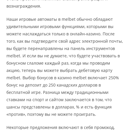
вознаграждения.
Наши игровые автоматы в melbet обычно обладают
удивительными игровыми функциями, которыми вы
можете наслаждаться только в онлайн-казино. После
того, как вы подтвердите свой адрес электронной почты,
вы будете перенаправлены на панель инструментов
melbet. И если вы не думаете, что будете участвовать в
бонусном слаломе каждый раз, когда мы проводим
акцию, теперь вы можете выбрать дебетовую карту
melbet. Выбор бонусов в казино melbet включает 250%
бонус на депозит до 250 канадских долларов в
бесплатной игре. Разница между традиционными
ставками на спорт и сайтом заключается в том, что
шансы представлены в долларах, % и есть функция
«против», поэтому вы не можете проиграть.
Некоторые предложения включают в себя промокод,