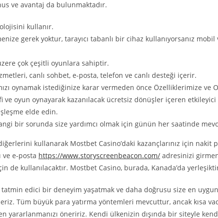
bonus ve avantaj da bulunmaktadır.
ojisini kullanır.
nize gerek yoktur, tarayıcı tabanlı bir cihaz kullanıyorsanız mobi
re çok çeşitli oyunlara sahiptir.
tleri, canlı sohbet, e-posta, telefon ve canlı desteği içerir.
ızı oynamak istediğinize karar vermeden önce Özelliklerimize ve O
 ve oyun oynayarak kazanılacak ücretsiz dönüşler içeren etkileyici v
eşleşme elde edin.
angi bir sorunda size yardımcı olmak için günün her saatinde mevc
diğerlerini kullanarak Mostbet Casino’daki kazançlarınız için nakit 
ı ve e-posta
https://www.storyscreenbeacon.com/
adresinizi girmen
n de kullanılacaktır. Mostbet Casino, burada, Kanada’da yerleşiktir 
ve tatmin edici bir deneyim yaşatmak ve daha doğrusu size en uygu
riz. Tüm büyük para yatırma yöntemleri mevcuttur, ancak kısa vade
en yararlanmanızı öneririz. Kendi ülkenizin dışında bir siteyle ken