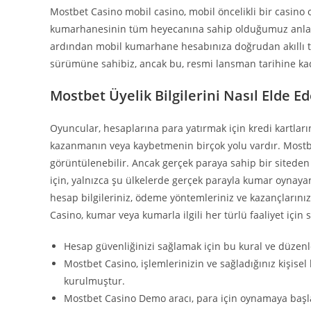
Mostbet Casino mobil casino, mobil öncelikli bir casino
kumarhanesinin tüm heyecanına sahip olduğumuz anlamına
ardından mobil kumarhane hesabınıza doğrudan akıllı t
sürümüne sahibiz, ancak bu, resmi lansman tarihine kad
Mostbet Üyelik Bilgilerini Nasıl Elde E
Oyuncular, hesaplarına para yatırmak için kredi kartları
kazanmanın veya kaybetmenin birçok yolu vardır. Mostbet
görüntülenebilir. Ancak gerçek paraya sahip bir siteden
için, yalnızca şu ülkelerde gerçek parayla kumar oynayan
hesap bilgileriniz, ödeme yöntemleriniz ve kazançları
Casino, kumar veya kumarla ilgili her türlü faaliyet için sı
Hesap güvenliğinizi sağlamak için bu kural ve düzen
Mostbet Casino, işlemlerinizin ve sağladığınız kişise
kurulmuştur.
Mostbet Casino Demo aracı, para için oynamaya başla