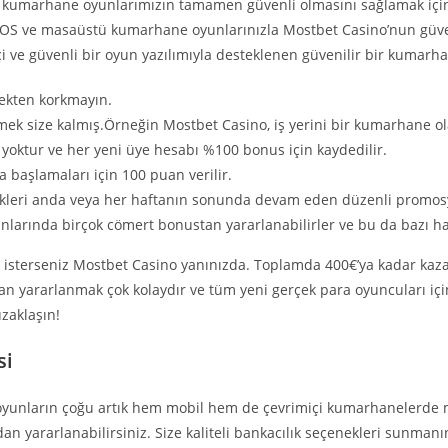
 kumarhane oyunlarımızın tamamen güvenli olmasını sağlamak için 
 iOS ve masaüstü kumarhane oyunlarınızla Mostbet Casino’nun güve
çi ve güvenli bir oyun yazılımıyla desteklenen güvenilir bir kumar
ekten korkmayın.
mek size kalmış.Örneğin Mostbet Casino, iş yerini bir kumarhane ol
oktur ve her yeni üye hesabı %100 bonus için kaydedilir.
 başlamaları için 100 puan verilir.
ecekleri anda veya her haftanın sonunda devam eden düzenli promos
lanlarında birçok cömert bonustan yararlanabilirler ve bu da bazı h
k isterseniz Mostbet Casino yanınızda. Toplamda 400€’ya kadar kaz
 yararlanmak çok kolaydır ve tüm yeni gerçek para oyuncuları içi
zaklaşın!
si
 ve oyunların çoğu artık hem mobil hem de çevrimiçi kumarhanelerde
n yararlanabilirsiniz. Size kaliteli bankacılık seçenekleri sunmanı