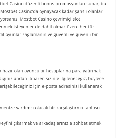
Mostbet Casino düzenli bonus promosyonları sunar, bu
 Mostbet Casino’da oynayacak kadar şanslı olanlar
ıyorsanız, Mostbet Casino çevrimiçi slot
nmek isteyenler de dahil olmak üzere her tür
l oyunlar sağlamanın ve güvenli ve güvenli bir
ya hazır olan oyuncular hesaplarına para yatırmak
ğınız andan itibaren sizinle ilgileneceğiz, böylece
erişebileceğiniz için e-posta adresinizi kullanarak
menize yardımcı olacak bir karşılaştırma tablosu
eyfini çıkarmak ve arkadaşlarınızla sohbet etmek