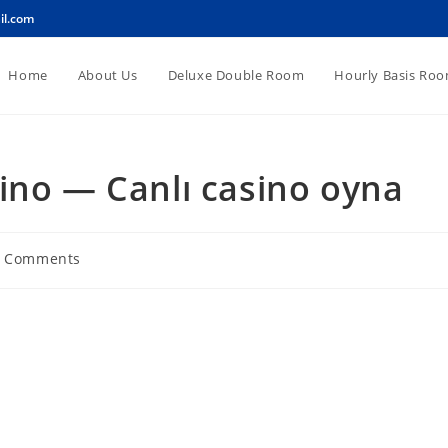
il.com
Home
About Us
Deluxe Double Room
Hourly Basis Ro
ino — Canlı casino oyna
0 Comments
ents: