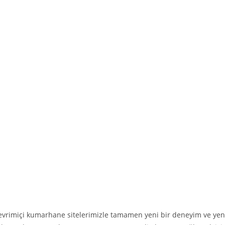
rimiçi kumarhane sitelerimizle tamamen yeni bir deneyim ve yeni 