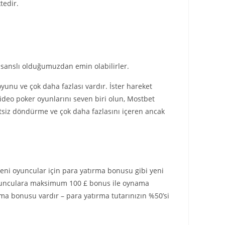
tedir.
anslı olduğumuzdan emin olabilirler.
yunu ve çok daha fazlası vardır. İster hareket
ideo poker oyunlarını seven biri olun, Mostbet
etsiz döndürme ve çok daha fazlasını içeren ancak
yeni oyuncular için para yatırma bonusu gibi yeni
n oyunculara maksimum 100 £ bonus ile oynama
ma bonusu vardır – para yatırma tutarınızın %50’si