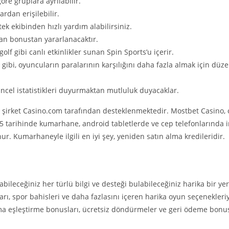
re gruplara ayrılabilir.
rdan erişilebilir.
ek ekibinden hızlı yardım alabilirsiniz.
an bonustan yararlanacaktır.
olf gibi canlı etkinlikler sunan Spin Sports’u içerir.
ibi, oyuncuların paralarının karşılığını daha fazla almak için dü
üncel istatistikleri duyurmaktan mutluluk duyacaklar.
şirket Casino.com tarafından desteklenmektedir. Mostbet Casino, oy
/15 tarihinde kumarhane, android tabletlerde ve cep telefonlarında i
. Kumarhaneyle ilgili en iyi şey, yeniden satın alma kredileridir.
yabileceğiniz her türlü bilgi ve desteği bulabileceğiniz harika bir 
ları, spor bahisleri ve daha fazlasını içeren harika oyun seçenekler
a eşleştirme bonusları, ücretsiz döndürmeler ve geri ödeme bonusl