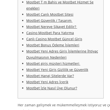
Mostbet T m Bahis ve Mostbet Hizmet Se
enekleri
Mostbet Canlı Mostbet Sitesi
Mostbet Güvenlik / Tasarım
Mostbet Nereye Şikayet Edilir?
Casino Mostbet Para Yatırma
Canlı Casino Mostbet Güncel Giriş
Mostbet Bonus Ödeme İşlemleri
Mostbet Yeni Adres Giriş İşlemlerine İhtiyaç
Duyulmasının Nedenleri
Mostbet giriş müşteri hizmetleri
Mostbet Yeni Giriş Gizlilik ve Güvenlik
Mostbet Hangi Sitelerde Var?
Mostbet Yeni Adres İçerik
Mostbet İzle Nasıl Üye Olunur?
Her zaman gelişmek ve mükemmelleşmek istiyoruz ve çev