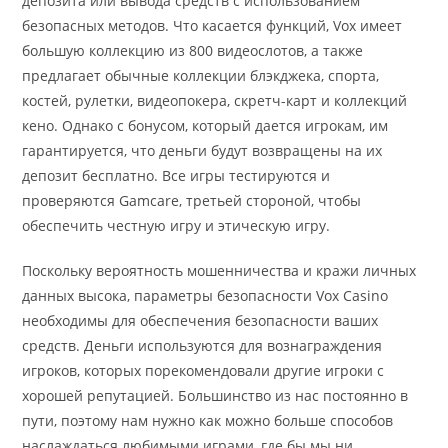
депозита или вывода средств с использованием
безопасных методов. Что касается функций, Vox имеет
большую коллекцию из 800 видеослотов, а также
предлагает обычные коллекции блэкджека, спорта,
костей, рулетки, видеопокера, скретч-карт и коллекций
кено. Однако с бонусом, который дается игрокам, им
гарантируется, что деньги будут возвращены на их
депозит бесплатно. Все игры тестируются и
проверяются Gamcare, третьей стороной, чтобы
обеспечить честную игру и этическую игру.
Поскольку вероятность мошенничества и кражи личных
данных высока, параметры безопасности Vox Casino
необходимы для обеспечения безопасности ваших
средств. Деньги используются для вознаграждения
игроков, которых порекомендовали другие игроки с
хорошей репутацией. Большинство из нас постоянно в
пути, поэтому нам нужно как можно больше способов
наслаждаться любимыми играми, где бы мы ни