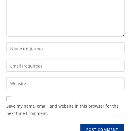
Enter
your
name
Enter
or
your
username
email
Enter
to
address
your
comment
to
website
comment
URL
Save my name, email, and website in this browser for the
(optional)
next time I comment.