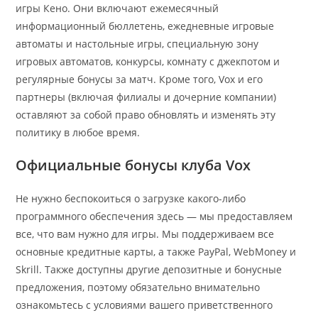
игры Кено. Они включают ежемесячный
информационный бюллетень, ежедневные игровые
автоматы и настольные игры, специальную зону
игровых автоматов, конкурсы, комнату с джекпотом и
регулярные бонусы за матч. Кроме того, Vox и его
партнеры (включая филиалы и дочерние компании)
оставляют за собой право обновлять и изменять эту
политику в любое время.
Официальные бонусы клуба Vox
Не нужно беспокоиться о загрузке какого-либо
программного обеспечения здесь — мы предоставляем
все, что вам нужно для игры. Мы поддерживаем все
основные кредитные карты, а также PayPal, WebMoney и
Skrill. Также доступны другие депозитные и бонусные
предложения, поэтому обязательно внимательно
ознакомьтесь с условиями вашего приветственного