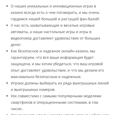
О наших уникальных и инновационных играх в
казино всегда есть о чем поговорить, и мы очень
гордимся нашей большой и растущей фан-базой!
У нас есть захватывающие и веселые игровые
автоматы, а наши настольные игры и игры в
видеопокер доставляют удовольствие от больших
денег.
Как безопасное и надежное онлайн-казино, мы
гарантируем, что вся ваша информация будет
защищена, и мы хотим убедиться, что ваш игровой
опыт доставляет удовольствие, и что мы делаем его
максимально безопасным и надежным.
Игроки должны выбирать из ряда выигрышных линий
и выигрышных номеров.
Vox совместимо с самыми популярными моделями
смартфонов и операционными системами, в том
числе:.