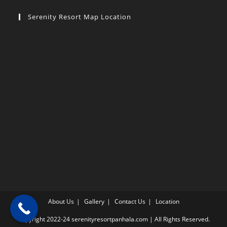
Serenity Resort Map Location
About Us
Gallery
Contact Us
Location
Copyright 2022-24 serenityresortpanhala.com | All Rights Reserved.