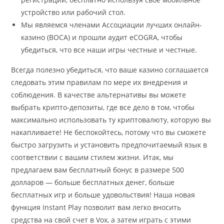
устройство или рабочий стол.
Мы являемся членами Ассоциации лучших онлайн-
казино (BOCA) и прошли аудит eCOGRA, чтобы
убедиться, что все наши игры честные и честные.
Всегда полезно убедиться, что ваше казино соглашается
следовать этим правилам по мере их внедрения и
соблюдения. В качестве альтернативы вы можете
выбрать крипто-депозиты, где все дело в том, чтобы
максимально использовать ту криптовалюту, которую вы
накапливаете! Не беспокойтесь, потому что вы сможете
быстро загрузить и установить предпочитаемый язык в
соответствии с вашим стилем жизни. Итак, мы
предлагаем вам бесплатный бонус в размере 500
долларов — больше бесплатных денег, больше
бесплатных игр и больше удовольствия! Наша новая
функция Instant Play позволит вам легко вносить
средства на свой счет в Vox, а затем играть с этими