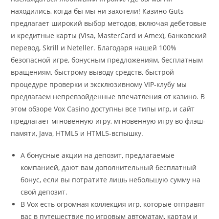
находились, когда бы мы ни захотели! Казино Guts
предлагает широкий выбор методов, включая дебетовые
и кредитные карты (Visa, MasterCard и Amex), банковский
перевод, Skrill и Neteller. Благодаря нашей 100%
безопасной игре, бонусным предложениям, бесплатным
вращениям, быстрому выводу средств, быстрой
процедуре проверки и эксклюзивному VIP-клубу мы
предлагаем непревзойденные впечатления от казино. В
этом обзоре Vox Casino доступны все типы игр, и сайт
предлагает мгновенную игру, мгновенную игру во флэш-
памяти, Java, HTML5 и HTML5-вспышку.
А бонусные акции на депозит, предлагаемые
компанией, дают вам дополнительный бесплатный
бонус, если вы потратите лишь небольшую сумму на
свой депозит.
В Vox есть огромная коллекция игр, которые отправят
вас в путешествие по игровым автоматам, картам и