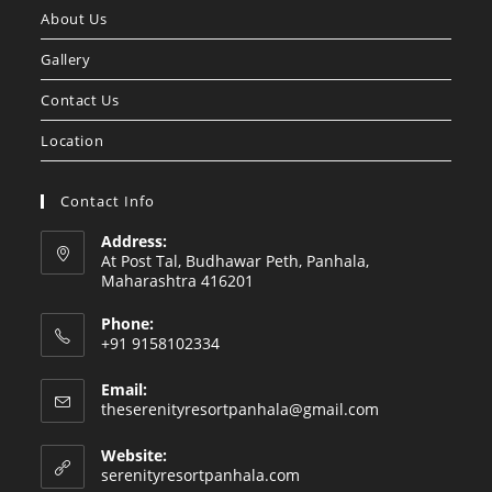
About Us
new
new
tab
tab
Gallery
Contact Us
Location
Contact Info
Address:
At Post Tal, Budhawar Peth, Panhala,
Maharashtra 416201
Phone:
+91 9158102334
Email:
Opens
theserenityresortpanhala@gmail.com
in
your
Website:
application
serenityresortpanhala.com