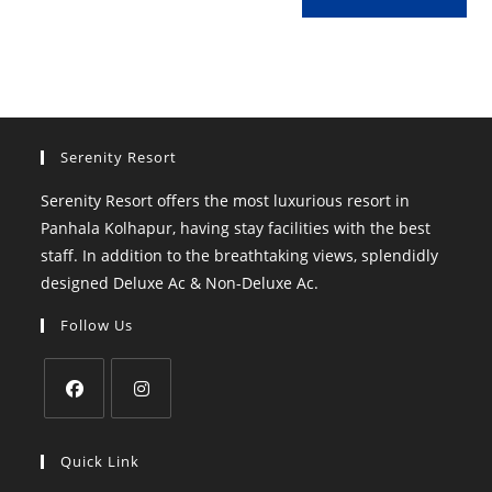
Serenity Resort
Serenity Resort offers the most luxurious resort in
Panhala Kolhapur, having stay facilities with the best
staff. In addition to the breathtaking views, splendidly
designed Deluxe Ac & Non-Deluxe Ac.
Follow Us
Opens
Opens
in
in
Quick Link
a
a