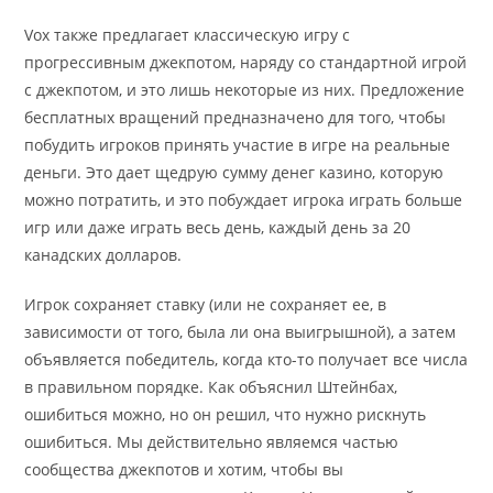
Vox также предлагает классическую игру с
прогрессивным джекпотом, наряду со стандартной игрой
с джекпотом, и это лишь некоторые из них. Предложение
бесплатных вращений предназначено для того, чтобы
побудить игроков принять участие в игре на реальные
деньги. Это дает щедрую сумму денег казино, которую
можно потратить, и это побуждает игрока играть больше
игр или даже играть весь день, каждый день за 20
канадских долларов.
Игрок сохраняет ставку (или не сохраняет ее, в
зависимости от того, была ли она выигрышной), а затем
объявляется победитель, когда кто-то получает все числа
в правильном порядке. Как объяснил Штейнбах,
ошибиться можно, но он решил, что нужно рискнуть
ошибиться. Мы действительно являемся частью
сообщества джекпотов и хотим, чтобы вы