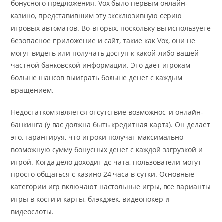
бонусного предложения. Vox было первым онлайн-
казино, представившим эту эксклюзивную серию
игровых автоматов. Во-вторых, поскольку вы используете
безопасное приложение и сайт, такие как Vox, они не
могут видеть или получать доступ к какой-либо вашей
частной банковской информации. Это дает игрокам
больше шансов выиграть больше денег с каждым
вращением.
Недостатком является отсутствие возможности онлайн-
банкинга (у вас должна быть кредитная карта). Он делает
это, гарантируя, что игроки получат максимально
возможную сумму бонусных денег с каждой загрузкой и
игрой. Когда дело доходит до чата, пользователи могут
просто общаться с казино 24 часа в сутки. Основные
категории игр включают настольные игры, все варианты
игры в кости и карты, блэкджек, видеопокер и
видеослоты.