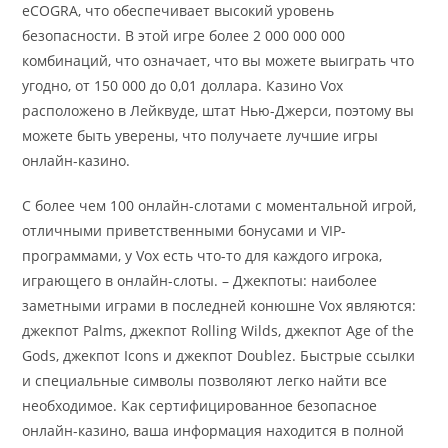
eCOGRA, что обеспечивает высокий уровень
безопасности. В этой игре более 2 000 000 000
комбинаций, что означает, что вы можете выиграть что
угодно, от 150 000 до 0,01 доллара. Казино Vox
расположено в Лейквуде, штат Нью-Джерси, поэтому вы
можете быть уверены, что получаете лучшие игры
онлайн-казино.
С более чем 100 онлайн-слотами с моментальной игрой,
отличными приветственными бонусами и VIP-
программами, у Vox есть что-то для каждого игрока,
играющего в онлайн-слоты. – Джекпоты: наиболее
заметными играми в последней конюшне Vox являются:
джекпот Palms, джекпот Rolling Wilds, джекпот Age of the
Gods, джекпот Icons и джекпот Doublez. Быстрые ссылки
и специальные символы позволяют легко найти все
необходимое. Как сертифицированное безопасное
онлайн-казино, ваша информация находится в полной