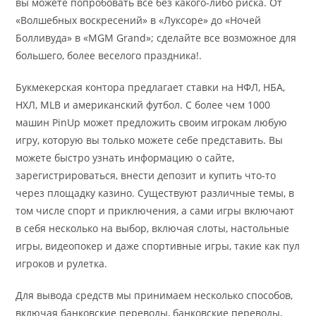
вы можете попробовать все без какого-либо риска. От
«Волшебных воскресений» в «Луксоре» до «Ночей
Болливуда» в «MGM Grand»; сделайте все возможное для
большего, более веселого праздника!.
Букмекерская контора предлагает ставки на НФЛ, НБА,
НХЛ, MLB и американский футбол. С более чем 1000
машин PinUp может предложить своим игрокам любую
игру, которую вы только можете себе представить. Вы
можете быстро узнать информацию о сайте,
зарегистрироваться, внести депозит и купить что-то
через площадку казино. Существуют различные темы, в
том числе спорт и приключения, а сами игры включают
в себя несколько на выбор, включая слоты, настольные
игры, видеопокер и даже спортивные игры, такие как пул
игроков и рулетка.
Для вывода средств мы принимаем несколько способов,
включая банковские переводы, банковские переводы,