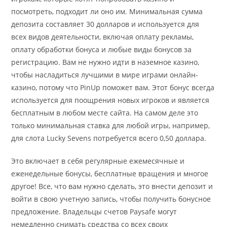
посмотреть, подходит ли оно им. Минимальная сумма
депозита составляет 30 долларов и используется для
всех видов деятельности, включая оплату рекламы,
оплату обработки бонуса и любые виды бонусов за
регистрацию. Вам не нужно идти в наземное казино,
чтобы насладиться лучшими в мире играми онлайн-
казино, потому что PinUp поможет вам. Этот бонус всегда
используется для поощрения новых игроков и является
бесплатным в любом месте сайта. На самом деле это
только минимальная ставка для любой игры, например,
для слота Lucky Sevens потребуется всего 0,50 доллара.
Это включает в себя регулярные ежемесячные и
еженедельные бонусы, бесплатные вращения и многое
другое! Все, что вам нужно сделать, это внести депозит и
войти в свою учетную запись, чтобы получить бонусное
предложение. Владельцы счетов Paysafe могут
немедленно снимать средства со всех своих