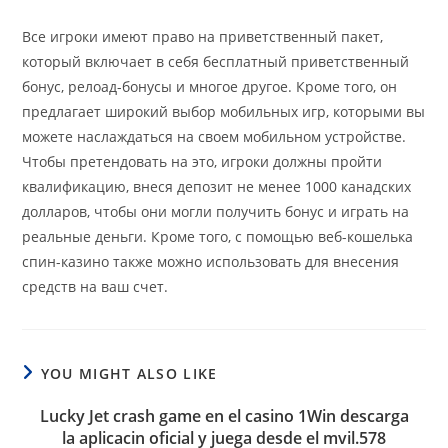
Все игроки имеют право на приветственный пакет,
который включает в себя бесплатный приветственный
бонус, релоад-бонусы и многое другое. Кроме того, он
предлагает широкий выбор мобильных игр, которыми вы
можете наслаждаться на своем мобильном устройстве.
Чтобы претендовать на это, игроки должны пройти
квалификацию, внеся депозит не менее 1000 канадских
долларов, чтобы они могли получить бонус и играть на
реальные деньги. Кроме того, с помощью веб-кошелька
спин-казино также можно использовать для внесения
средств на ваш счет.
YOU MIGHT ALSO LIKE
Lucky Jet crash game en el casino 1Win descarga
la aplicacin oficial y juega desde el mvil.578