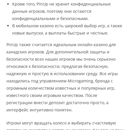
Кроме того, PinUp не хранит конфиденциальные
данные игроков, поэтому они остаются
конфиденциальными и безопасными.
В мобильном казино есть широкий выбор игр, а также
новые выпуски, а выплаты быстрые и честные.
PinUp также считается идеальным онлайн-казино для
канадских игроков. Для дополнительной защиты и
безопасности всех наших игроков мы очень серьезно
относимся к безопасности, предлагая безопасную,
надежную и простую в использовании среду. Все игры
находились под управлением Microgaming, бренда с
огромным количеством известных и популярных игр,
известного своим игровым качеством. После
регистрации внести депозит достаточно просто, а
интерфейс интуитивно понятен.
Игроки могут вращать колесо и выбирать счастливую