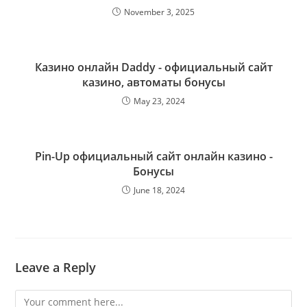
November 3, 2025
Казино онлайн Daddy - официальный сайт
казино, автоматы бонусы
May 23, 2024
Pin-Up официальный сайт онлайн казино -
Бонусы
June 18, 2024
Leave a Reply
Comment