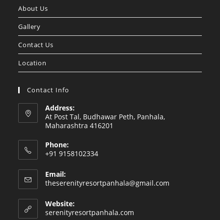
About Us
new
new
tab
tab
Gallery
Contact Us
Location
Contact Info
Address:
At Post Tal, Budhawar Peth, Panhala,
Maharashtra 416201
Phone:
+91 9158102334
Email:
Opens
theserenityresortpanhala@gmail.com
in
your
Website:
application
serenityresortpanhala.com