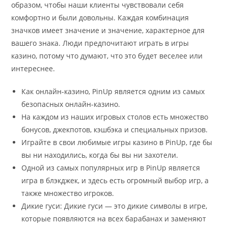
образом, чтобы наши клиенты чувствовали себя
комфортно и были довольны. Каждая комбинация
значков имеет значение и значение, характерное для
вашего знака. Люди предпочитают играть в игры
казино, потому что думают, что это будет веселее или
интереснее.
Как онлайн-казино, PinUp является одним из самых
безопасных онлайн-казино.
На каждом из наших игровых столов есть множество
бонусов, джекпотов, кэшбэка и специальных призов.
Играйте в свои любимые игры казино в PinUp, где бы
вы ни находились, когда бы вы ни захотели.
Одной из самых популярных игр в PinUp является
игра в блэкджек, и здесь есть огромный выбор игр, а
также множество игроков.
Дикие гуси: Дикие гуси — это дикие символы в игре,
которые появляются на всех барабанах и заменяют