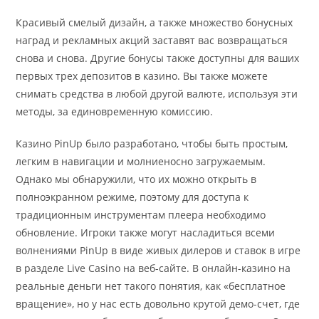
Красивый смелый дизайн, а также множество бонусных
наград и рекламных акций заставят вас возвращаться
снова и снова. Другие бонусы также доступны для ваших
первых трех депозитов в казино. Вы также можете
снимать средства в любой другой валюте, используя эти
методы, за единовременную комиссию.
Казино PinUp было разработано, чтобы быть простым,
легким в навигации и молниеносно загружаемым.
Однако мы обнаружили, что их можно открыть в
полноэкранном режиме, поэтому для доступа к
традиционным инструментам плеера необходимо
обновление. Игроки также могут насладиться всеми
волнениями PinUp в виде живых дилеров и ставок в игре
в разделе Live Casino на веб-сайте. В онлайн-казино на
реальные деньги нет такого понятия, как «бесплатное
вращение», но у нас есть довольно крутой демо-счет, где