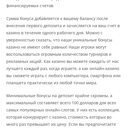
финансируемых счетов.
Сумма бонуса добавляется к вашему балансу после
внесения первого депозита и зачисляется на ваш счет в
казино в течение одного рабочего дня. Можно с
уверенностью сказать, что наши уникальные бонусы
казино не имеют себе равных! Наши игроки могут
воспользоваться огромным количеством турниров и
рекламных акций. Как казино вы можете ожидать от нас
лучшего каждый раз, когда играете, а как онлайн-казино
вы сможете играть с любого компьютера, смартфона или
планшета практически из любой точки мира.
Минимальные бонусы на депозит крайне скромны, а
максимальный составляет всего 100 долларов для всех
самых популярных онлайн-слотов. У них есть коллекция,
которая конкурирует с казино, стоимость которых во
много раз превышает их цену. Если вы предпочитаете