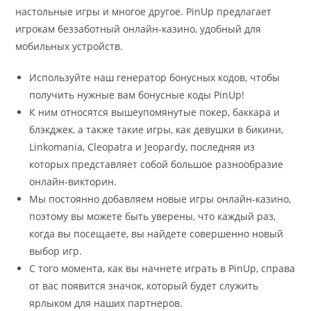
настольные игры и многое другое. PinUp предлагает
игрокам беззаботный онлайн-казино, удобный для
мобильных устройств.
Используйте наш генератор бонусных кодов, чтобы
получить нужные вам бонусные коды PinUp!
К ним относятся вышеупомянутые покер, баккара и
блэкджек, а также такие игры, как девушки в бикини,
Linkomania, Cleopatra и Jeopardy, последняя из
которых представляет собой большое разнообразие
онлайн-викторин.
Мы постоянно добавляем новые игры онлайн-казино,
поэтому вы можете быть уверены, что каждый раз,
когда вы посещаете, вы найдете совершенно новый
выбор игр.
С того момента, как вы начнете играть в PinUp, справа
от вас появится значок, который будет служить
ярлыком для наших партнеров.