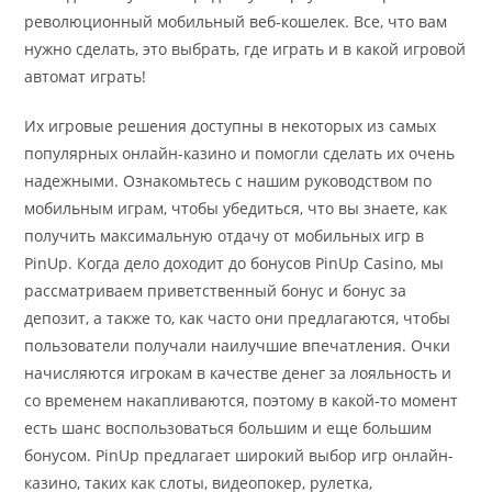
революционный мобильный веб-кошелек. Все, что вам
нужно сделать, это выбрать, где играть и в какой игровой
автомат играть!
Их игровые решения доступны в некоторых из самых
популярных онлайн-казино и помогли сделать их очень
надежными. Ознакомьтесь с нашим руководством по
мобильным играм, чтобы убедиться, что вы знаете, как
получить максимальную отдачу от мобильных игр в
PinUp. Когда дело доходит до бонусов PinUp Casino, мы
рассматриваем приветственный бонус и бонус за
депозит, а также то, как часто они предлагаются, чтобы
пользователи получали наилучшие впечатления. Очки
начисляются игрокам в качестве денег за лояльность и
со временем накапливаются, поэтому в какой-то момент
есть шанс воспользоваться большим и еще большим
бонусом. PinUp предлагает широкий выбор игр онлайн-
казино, таких как слоты, видеопокер, рулетка,