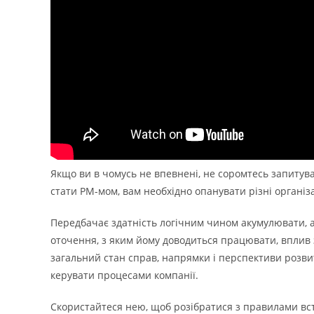
Якщо ви в чомусь не впевнені, не соромтесь запитува
стати РМ-мом, вам необхідно опанувати різні організац
Передбачає здатність логічним чином акумулювати, а
оточення, з яким йому доводиться працювати, вплив 
загальний стан справ, напрямки і перспективи розвит
керувати процесами компанії.
Скористайтеся нею, щоб розібратися з правилами всту