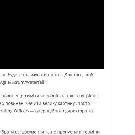
 не будете гальмувати проєкт. Для того, щоб
gile/Scrum/Waterfall?).
повинен розуміти як зовнішнє так і внутрішнє
ер повинен “бачити велику картину”, тобто
rating Officer) — операційного директора та
зібрати всі документи та не пропустити терміни