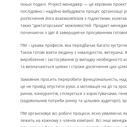
їхньої подачі. Project-менеджер — це керівник проек
послідовно і надійно вибудувати процес організації
роз’яснення його взаємозв’язків з підлеглими, колег
таких “диктаторських” можливостей. Продакт-менеджер
починаючи з ідеї й завершуючи просуванням готовог
ПМ – цікава професія, яка передбачає багато зустріч
Також готові взяти людину з інвалідністю, ветерана
вироблення і застосування (у випадку необхідності)
та визначаються шляхи і строки досягнення цих цілей
Замовник просить переробити функціональність, над 
це не привід опустити руки, а мотивація на дії та з
ринок, конкурентів, спілкується з користувачами, ген
(задовольнив потреби ринку та цільової аудиторії), з
ПМ організовує всі робочі процеси, ясно уявляючи, як
лежить на кожному з членів компанії. Всі інші менед