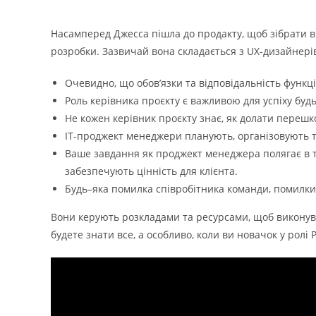
Насамперед Джесса пішла до продакту, щоб зібрати в
розробки. Зазвичай вона складається з UX-дизайнерів,
Очевидно, що обов’язки та відповідальність функці
Роль керівника проєкту є важливою для успіху буд
Не кожен керівник проєкту знає, як долати перешко
ІТ-проджект менеджери планують, організовують та
Ваше завдання як проджект менеджера полягає в т
забезпечують цінність для клієнта.
Будь–яка помилка співробітника команди, помилки,
Вони керують розкладами та ресурсами, щоб виконуват
будете знати все, а особливо, коли ви новачок у рол