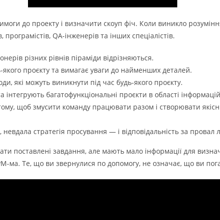
имоги до проекту і визначити скоуп фіч. Коли виникло розумінн
 програмістів, QA-інженерів та інших спеціалістів.
онерів різних рівнів піраміди відрізняються.
ь-якого проєкту та вимагає уваги до найменших деталей.
ди, які можуть виникнути під час будь-якого проєкту.
 інтегрують багатофункціональні проєкти в області інформацій
ому, щоб змусити команду працювати разом і створювати якісни
 невдала стратегія просування — і відповідальність за провал 
и поставлені завдання, але мають мало інформації для визначе
і РМ-ма. Те, що ви звернулися по допомогу, не означає, що ви п