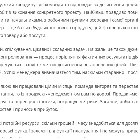
ту, який координує дії команди та відповідає за досягнення ціл
 робіт з виконання конкретного проекту. Найбільш правдиво по
ами та начальниками, з робочими групами всередині самої органі
 — це батько будь-якого нового продукту, цей фахівець контрол
о товару або послуги.
ей, спілкування, цікавих і складних задач. На жаль, це також д
. Контролювання — процес порівняння фактичних результатів ді
 корегуючих заходів з метою досягнення встановлених цілей. Шл
. Успіх менеджера визначається тим, наскільки старанно і посл
якою ви працювали цілий місяць. Команда вигоряє та перестає 
ростання, то із проджект-менеджментом вам по дорозі. Продакт-
ерує та перевіряє гіпотези, покращує метрики. Загалом, робить в
ростав і приносив прибуток.
і потрібні ресурси, скільки грошей і часу знадобиться для досяг
жерські функції залежні від функції планування і не можуть при