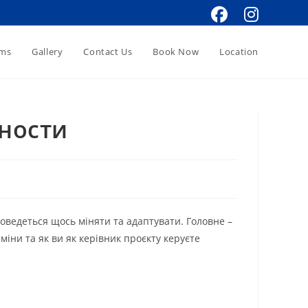
oms
Gallery
Contact Us
Book Now
Location
ности
 доведеться щось міняти та адаптувати. Головне –
зміни та як ви як керівник проєкту керуєте