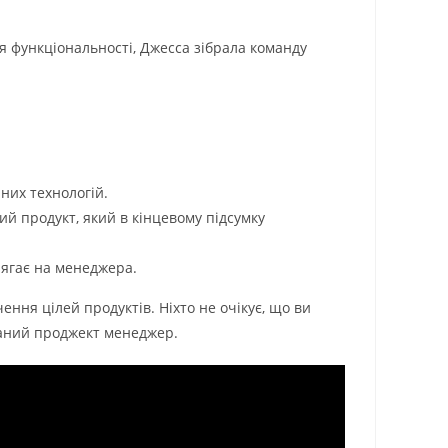
я функціональності, Джесса зібрала команду
них технологій.
й продукт, який в кінцевому підсумку
лягає на менеджера.
ння цілей продуктів. Ніхто не очікує, що ви
оганий проджект менеджер.