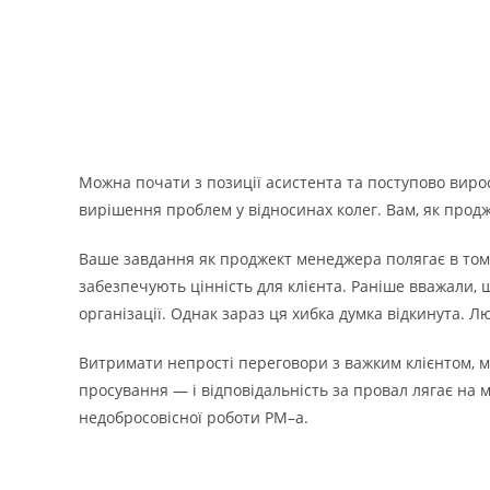
Можна почати з позиції асистента та поступово виро
вирішення проблем у відносинах колег. Вам, як прод
Ваше завдання як проджект менеджера полягає в тому
забезпечують цінність для клієнта. Раніше вважали, щ
організації. Однак зараз ця хибка думка відкинута. 
Витримати непрості переговори з важким клієнтом, ма
просування — і відповідальність за провал лягає на м
недобросовісної роботи PM–а.