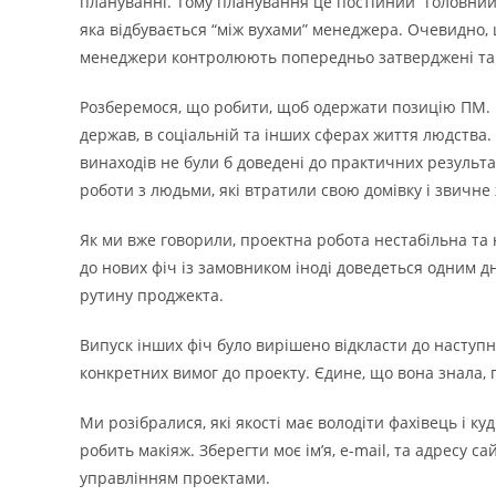
плануванні. Тому планування це постійний “головний
яка відбувається “між вухами” менеджера. Очевидно, щ
менеджери контролюють попередньо затверджені та 
Розберемося, що робити, щоб одержати позицію ПМ. В ц
держав, в соціальній та інших сферах життя людства. Б
винаходів не були б доведені до практичних результат
роботи з людьми, які втратили свою домівку і звичне
Як ми вже говорили, проектна робота нестабільна та 
до нових фіч із замовником іноді доведеться одним д
рутину проджекта.
Випуск інших фіч було вирішено відкласти до наступно
конкретних вимог до проекту. Єдине, що вона знала, 
Ми розібралися, які якості має володіти фахівець і к
робить макіяж. Зберегти моє ім’я, e-mail, та адресу 
управлінням проектами.