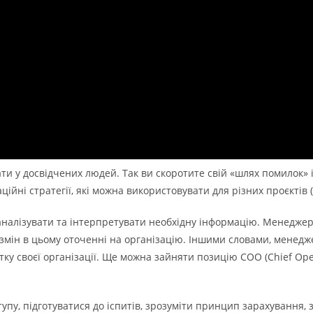
ти у досвідчених людей. Так ви скоротите свій «шлях помилок» і
ійні стратегії, які можна використовувати для різних проєктів (A
налізувати та інтерпретувати необхідну інформацію. Менеджер 
змін в цьому оточенні на організацію. Іншими словами, менедж
ку своєї організації. Ще можна зайняти позицію COO (Chief Ope
пу, підготуватися до іспитів, зрозуміти принцип зарахування, 