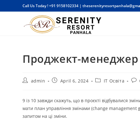
Skip
Call Us Today !
+91 9158102334
|
theserenityresortpanhala@gma
to
content
Проджект-менеджер 
Post
Post
Post
Pos
admin
April 6, 2024
IT Освіта
author:
published:
category:
com
9 із 10 завжди скажуть, що в проєкті відбувалися змі
мати план управління змінами (change management
запитом на ці зміни.