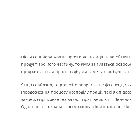
Після сеньйора можна зрости до позиції Head of PMO
продукт або його частину, то PMO займається розробко
проджекта, коли проєкт відбувся саме так, як було за
Якщо серйозно, то рroject-manager — це фахівець, як
(продовження процесу розподілу праці), такі як підро
закони, спрямовані на захист працівників і т. Звич
Однак, це не означає, що можлива тільки така послідо