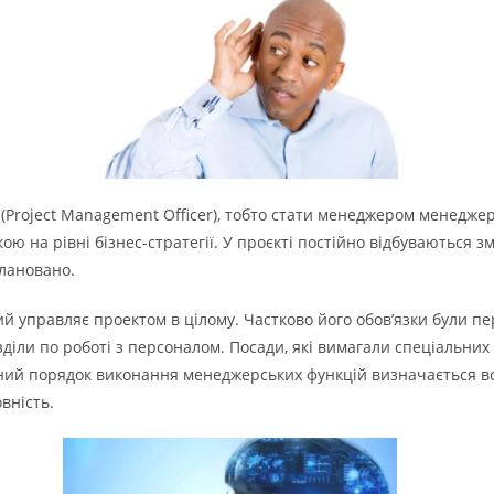
 (Project Management Officer), тобто стати менеджером менедже
ю на рівні бізнес-стратегії. У проєкті постійно відбуваються з
плановано.
ий управляє проектом в цілому. Частково його обов’язки були пе
зділи по роботі з персоналом. Посади, які вимагали спеціальни
айний порядок виконання менеджерських функцій визначається в
вність.