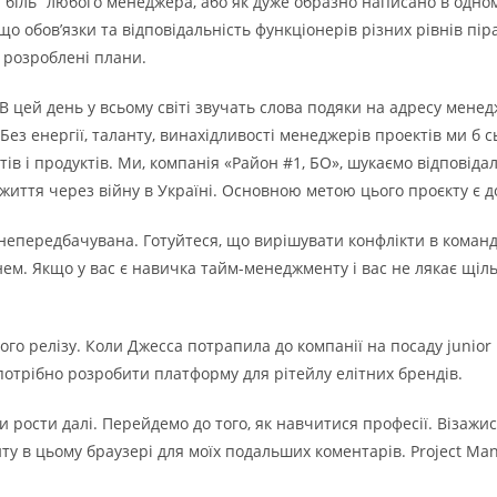
 біль” любого менеджера, або як дуже образно написано в одном
о обов’язки та відповідальність функціонерів різних рівнів пір
розроблені плани.
ей день у всьому світі звучать слова подяки на адресу менеджер
ез енергії, таланту, винахідливості менеджерів проектів ми б сьо
ів і продуктів. Ми, компанія «Район #1, БО», шукаємо відповіда
 життя через війну в Україні. Основною метою цього проєкту є 
непередбачувана. Готуйтеся, що вирішувати конфлікти в команд
нем. Якщо у вас є навичка тайм-менеджменту і вас не лякає щіль
го релізу. Коли Джесса потрапила до компанії на посаду junior 
потрібно розробити платформу для рітейлу елітних брендів.
уди рости далі. Перейдемо до того, як навчитися професії. Візаж
сайту в цьому браузері для моїх подальших коментарів. Project Ma