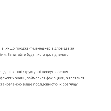
рів. Якщо проджект-менеджер відповідає за
міни. Запитайте будь-якого досвідченого
редані в інші структурні новоутворення
х фахових знань, займалися фахівцями, з’являлися
становленою вище послідовністю їх розгляду.