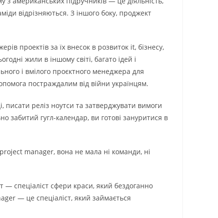
у з американських підручників — це діяльність,
аміди відрізняються. З іншого боку, проджект
ів проектів за їх внесок в розвиток it, бізнесу,
годні жили в іншому світі, багато ідей і
льного і вмілого проєктного менеджера для
допомога постраждалим від війни українцям.
і, писати реліз ноутси та затверджувати вимоги
но забитий гугл-календар, ви готові зануритися в
project manager, вона не мала ні команди, ні
ист — спеціаліст сфери краси, який бездоганно
nager — це спеціаліст, який займається