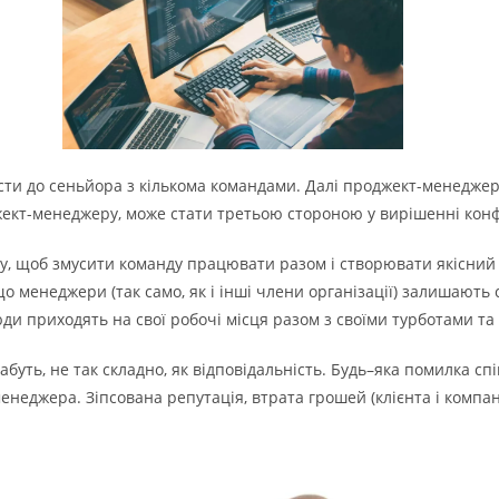
сти до сеньйора з кількома командами. Далі проджект-менеджер
жект-менеджеру, може стати третьою стороною у вирішенні конф
, щоб змусити команду працювати разом і створювати якісний п
о менеджери (так само, як і інші члени організації) залишають
Люди приходять на свої робочі місця разом з своїми турботами т
буть, не так складно, як відповідальність. Будь–яка помилка сп
енеджера. Зіпсована репутація, втрата грошей (клієнта і компан