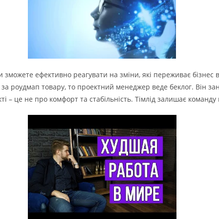
и зможете ефективно реагувати на зміни, які переживає бізнес 
 за роудмап товару, то проектний менеджер веде беклог. Він за
ті – це не про комфорт та стабільність. Тімлід залишає команду