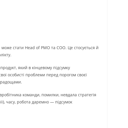
 може стати Head of PMO та COO. Це стосується й
лікту.
родукт, який в кінцевому підсумку
 свої особисті проблеми перед порогом своєї
а радощами.
івробітника команди, помилки, невдала стратегія
ії), часу, робота даремно — підсумок