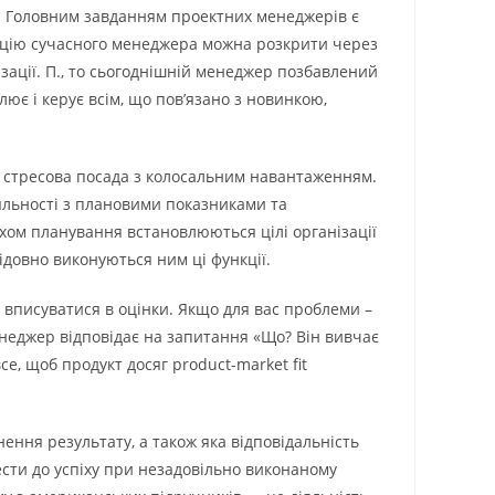
ей. Головним завданням проектних менеджерів є
зицію сучасного менеджера можна розкрити через
зації. П., то сьогоднішній менеджер позбавлений
ює і керує всім, що пов’язано з новинкою,
уже стресова посада з колосальним навантаженням.
яльності з плановими показниками та
яхом планування встановлюються цілі організації
ідовно виконуються ним ці функції.
вписуватися в оцінки. Якщо для вас проблеми –
менеджер відповідає на запитання «Що? Він вивчає
се, щоб продукт досяг product-market fit
нення результату, а також яка відповідальність
вести до успіху при незадовільно виконаному