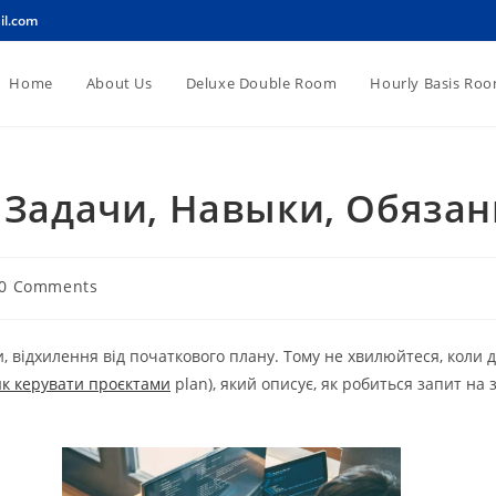
il.com
Home
About Us
Deluxe Double Room
Hourly Basis Ro
Задачи, Навыки, Обязан
t
0 Comments
ments:
ни, відхилення від початкового плану. Тому не хвилюйтеся, коли
як керувати проєктами
plan), який описує, як робиться запит на 