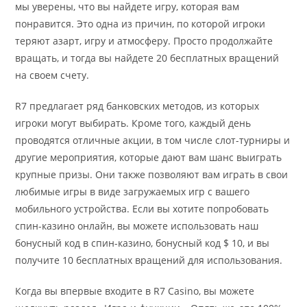
мы уверены, что вы найдете игру, которая вам
понравится. Это одна из причин, по которой игроки
теряют азарт, игру и атмосферу. Просто продолжайте
вращать, и тогда вы найдете 20 бесплатных вращений
на своем счету.
R7 предлагает ряд банковских методов, из которых
игроки могут выбирать. Кроме того, каждый день
проводятся отличные акции, в том числе слот-турниры и
другие мероприятия, которые дают вам шанс выиграть
крупные призы. Они также позволяют вам играть в свои
любимые игры в виде загружаемых игр с вашего
мобильного устройства. Если вы хотите попробовать
спин-казино онлайн, вы можете использовать наш
бонусный код в спин-казино, бонусный код $ 10, и вы
получите 10 бесплатных вращений для использования.
Когда вы впервые входите в R7 Casino, вы можете