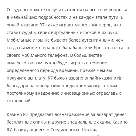
Оттуда вы можете получить ответы на все свои вопросы
в мельчайших подробностях и на каждом этапе пути. В
онлайн-казино R7 также играет много спиннеров, что
ставит судьбы своих виртуальных игроков в их руки.
Мобильные игры не бывают более аутентичными, чем
когда вы можете вращать барабаны или бросать кости со
своего мобильного телефона. В большинстве
видеослотов вам нужно будет играть в течение
определенного периода времени, прежде чем вы
получите выплату. R7 было названо онлайн-казино № 1
благодаря разнообразию предлагаемых игр, а также
постоянному внедрению инновационных отраслевых
технологий.
Казино R7 предлагает вознаграждение за возврат денег,
бесплатные спины и другие специальные акции. Казино
R7, базирующееся в Соединенных Штатах,