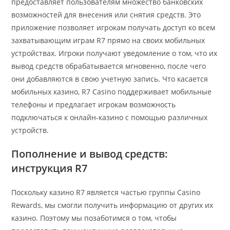
предоставляет пользователям множество банковских
возможностей для внесения или снятия средств. Это
приложение позволяет игрокам получать доступ ко всем
захватывающим играм R7 прямо на своих мобильных
устройствах. Игроки получают уведомление о том, что их
вывод средств обрабатывается мгновенно, после чего
они добавляются в свою учетную запись. Что касается
мобильных казино, R7 Casino поддерживает мобильные
телефоны и предлагает игрокам возможность
подключаться к онлайн-казино с помощью различных
устройств.
Пополнение и вывод средств:
инструкция R7
Поскольку казино R7 является частью группы Casino
Rewards, мы смогли получить информацию от других их
казино. Поэтому мы позаботимся о том, чтобы