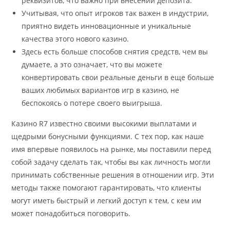
реквизитов, что важно при внесении депозита.
Учитывая, что опыт игроков так важен в индустрии,
приятно видеть инновационные и уникальные
качества этого нового казино.
Здесь есть больше способов снятия средств, чем вы
думаете, а это означает, что вы можете
конвертировать свои реальные деньги в еще больше
ваших любимых вариантов игр в казино, не
беспокоясь о потере своего выигрыша.
Казино R7 известно своими высокими выплатами и
щедрыми бонусными функциями. С тех пор, как наше
имя впервые появилось на рынке, мы поставили перед
собой задачу сделать так, чтобы вы как личность могли
принимать собственные решения в отношении игр. Эти
методы также помогают гарантировать, что клиенты
могут иметь быстрый и легкий доступ к тем, с кем им
может понадобиться поговорить.