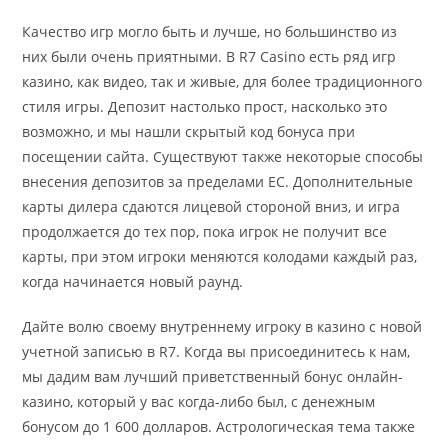
Качество игр могло быть и лучше, но большинство из
них были очень приятными. В R7 Casino есть ряд игр
казино, как видео, так и живые, для более традиционного
стиля игры. Депозит настолько прост, насколько это
возможно, и мы нашли скрытый код бонуса при
посещении сайта. Существуют также некоторые способы
внесения депозитов за пределами ЕС. Дополнительные
карты дилера сдаются лицевой стороной вниз, и игра
продолжается до тех пор, пока игрок не получит все
карты, при этом игроки меняются колодами каждый раз,
когда начинается новый раунд.
Дайте волю своему внутреннему игроку в казино с новой
учетной записью в R7. Когда вы присоединитесь к нам,
мы дадим вам лучший приветственный бонус онлайн-
казино, который у вас когда-либо был, с денежным
бонусом до 1 600 долларов. Астрологическая тема также