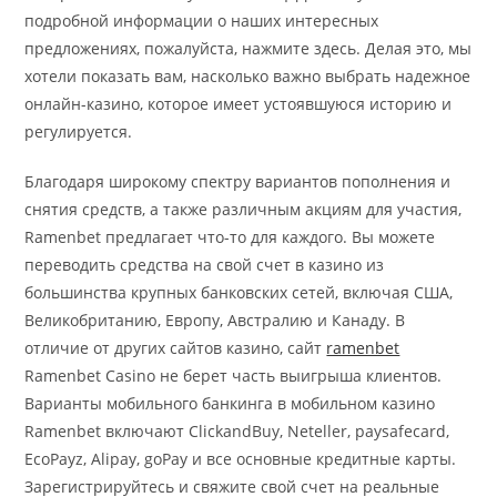
подробной информации о наших интересных
предложениях, пожалуйста, нажмите здесь. Делая это, мы
хотели показать вам, насколько важно выбрать надежное
онлайн-казино, которое имеет устоявшуюся историю и
регулируется.
Благодаря широкому спектру вариантов пополнения и
снятия средств, а также различным акциям для участия,
Ramenbet предлагает что-то для каждого. Вы можете
переводить средства на свой счет в казино из
большинства крупных банковских сетей, включая США,
Великобританию, Европу, Австралию и Канаду. В
отличие от других сайтов казино, сайт
ramenbet
Ramenbet Casino не берет часть выигрыша клиентов.
Варианты мобильного банкинга в мобильном казино
Ramenbet включают ClickandBuy, Neteller, paysafecard,
EcoPayz, Alipay, goPay и все основные кредитные карты.
Зарегистрируйтесь и свяжите свой счет на реальные