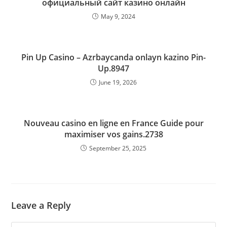
официальный сайт казино онлайн
May 9, 2024
Pin Up Casino – Azrbaycanda onlayn kazino Pin-
Up.8947
June 19, 2026
Nouveau casino en ligne en France Guide pour
maximiser vos gains.2738
September 25, 2025
Leave a Reply