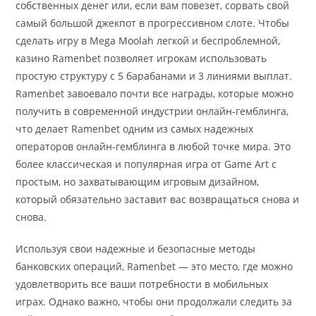
собственных денег или, если вам повезет, сорвать свой
самый большой джекпот в прогрессивном слоте. Чтобы
сделать игру в Mega Moolah легкой и беспроблемной,
казино Ramenbet позволяет игрокам использовать
простую структуру с 5 барабанами и 3 линиями выплат.
Ramenbet завоевало почти все награды, которые можно
получить в современной индустрии онлайн-гемблинга,
что делает Ramenbet одним из самых надежных
операторов онлайн-гемблинга в любой точке мира. Это
более классическая и популярная игра от Game Art с
простым, но захватывающим игровым дизайном,
который обязательно заставит вас возвращаться снова и
снова.
Используя свои надежные и безопасные методы
банковских операций, Ramenbet — это место, где можно
удовлетворить все ваши потребности в мобильных
играх. Однако важно, чтобы они продолжали следить за