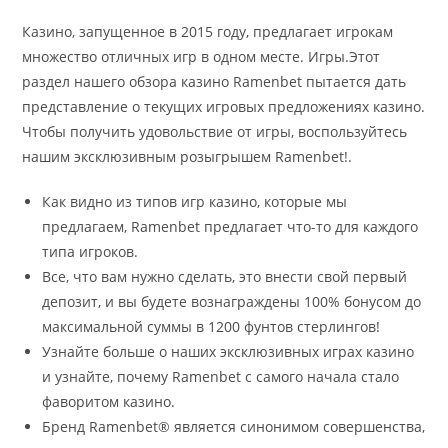
Казино, запущенное в 2015 году, предлагает игрокам
множество отличных игр в одном месте. Игры.Этот
раздел нашего обзора казино Ramenbet пытается дать
представление о текущих игровых предложениях казино.
Чтобы получить удовольствие от игры, воспользуйтесь
нашим эксклюзивным розыгрышем Ramenbet!.
Как видно из типов игр казино, которые мы
предлагаем, Ramenbet предлагает что-то для каждого
типа игроков.
Все, что вам нужно сделать, это внести свой первый
депозит, и вы будете вознаграждены 100% бонусом до
максимальной суммы в 1200 фунтов стерлингов!
Узнайте больше о наших эксклюзивных играх казино
и узнайте, почему Ramenbet с самого начала стало
фаворитом казино.
Бренд Ramenbet® является синонимом совершенства,