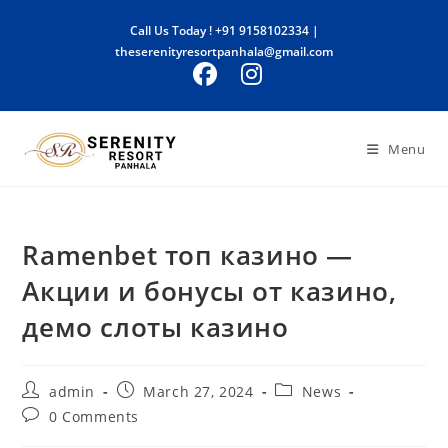
Skip
Call Us Today !
+91 9158102334
|
to
theserenityresortpanhala@gmail.com
content
Menu
Ramenbet топ казино —
Акции и бонусы от казино,
демо слоты казино
Post
Post
Post
admin
March 27, 2024
News
author:
published:
category:
Post
0 Comments
comments: