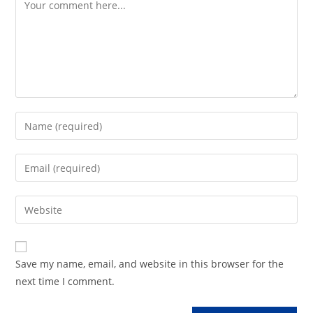
Comment
Enter
your
name
Enter
or
your
username
email
Enter
to
address
your
comment
to
website
comment
URL
Save my name, email, and website in this browser for the
(optional)
next time I comment.