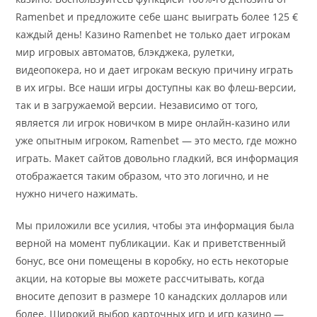
Ramenbet и предложите себе шанс выиграть более 125 €
каждый день! Казино Ramenbet не только дает игрокам
мир игровых автоматов, блэкджека, рулетки,
видеопокера, но и дает игрокам вескую причину играть
в их игры. Все наши игры доступны как во флеш-версии,
так и в загружаемой версии. Независимо от того,
является ли игрок новичком в мире онлайн-казино или
уже опытным игроком, Ramenbet — это место, где можно
играть. Макет сайтов довольно гладкий, вся информация
отображается таким образом, что это логично, и не
нужно ничего нажимать.
Мы приложили все усилия, чтобы эта информация была
верной на момент публикации. Как и приветственный
бонус, все они помещены в коробку, но есть некоторые
акции, на которые вы можете рассчитывать, когда
вносите депозит в размере 10 канадских долларов или
более. Широкий выбор карточных игр и игр казино —