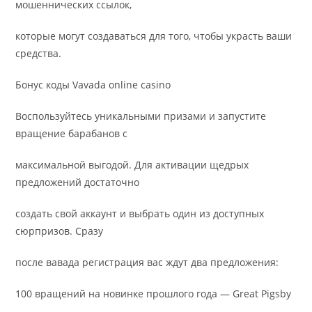
мошеннических ссылок,
которые могут создаваться для того, чтобы украсть ваши
средства.
Бонус коды Vavada online casino
Воспользуйтесь уникальными призами и запустите
вращение барабанов с
максимальной выгодой. Для активации щедрых
предложений достаточно
создать свой аккаунт и выбрать один из доступных
сюрпризов. Сразу
после вавада регистрация вас ждут два предложения:
100 вращений на новинке прошлого года — Great Pigsby