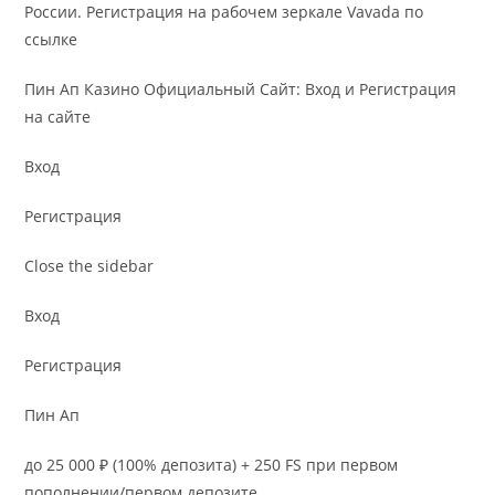
России. Регистрация на рабочем зеркале Vavada по
ссылке
Пин Ап Казино Официальный Сайт: Вход и Регистрация
на сайте
Вход
Регистрация
Close the sidebar
Вход
Регистрация
Пин Ап
до 25 000 ₽ (100% депозита) + 250 FS при первом
пополнении/первом депозите