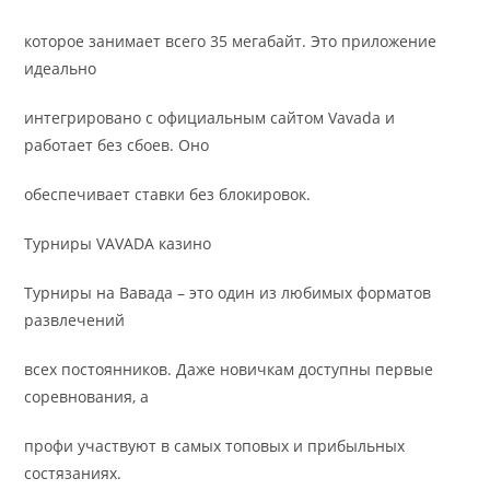
которое занимает всего 35 мегабайт. Это приложение
идеально
интегрировано с официальным сайтом Vavada и
работает без сбоев. Оно
обеспечивает ставки без блокировок.
Турниры VAVADA казино
Турниры на Вавада – это один из любимых форматов
развлечений
всех постоянников. Даже новичкам доступны первые
соревнования, а
профи участвуют в самых топовых и прибыльных
состязаниях.