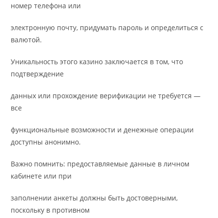
номер телефона или
электронную почту, придумать пароль и определиться с
валютой.
Уникальность этого казино заключается в том, что
подтверждение
данных или прохождение верификации не требуется —
все
функциональные возможности и денежные операции
доступны анонимно.
Важно помнить: предоставляемые данные в личном
кабинете или при
заполнении анкеты должны быть достоверными,
поскольку в противном