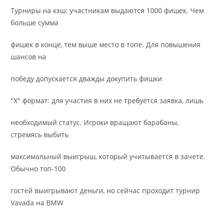
Турниры на кэш: участникам выдаются 1000 фишек. Чем
больше сумма
фишек в конце, тем выше место в топе. Для повышения
шансов на
победу допускается дважды докупить фишки
"Х" формат: для участия в них не требуется заявка, лишь
необходимый статус. Игроки вращают барабаны,
стремясь выбить
максимальный выигрыш, который учитывается в зачете.
Обычно топ-100
гостей выигрывают деньги, но сейчас проходит турнир
Vavada на BMW