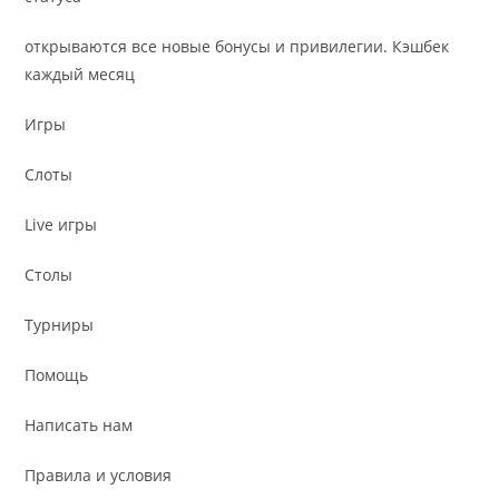
открываются все новые бонусы и привилегии. Кэшбек
каждый месяц
Игры
Слоты
Live игры
Столы
Турниры
Помощь
Написать нам
Правила и условия