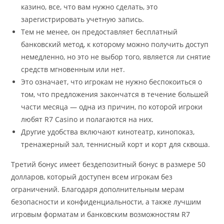
казино, все, что вам нужно сделать, это
зарегистрировать учетную запись.
Тем не менее, он предоставляет бесплатный
банковский метод, к которому можно получить доступ
немедленно, но это не выбор того, является ли снятие
средств мгновенным или нет.
Это означает, что игрокам не нужно беспокоиться о
том, что предложения закончатся в течение большей
части месяца — одна из причин, по которой игроки
любят R7 Casino и полагаются на них.
Другие удобства включают кинотеатр, кинопоказ,
тренажерный зал, теннисный корт и корт для сквоша.
Третий бонус имеет бездепозитный бонус в размере 50
долларов, который доступен всем игрокам без
ограничений. Благодаря дополнительным мерам
безопасности и конфиденциальности, а также лучшим
игровым форматам и банковским возможностям R7