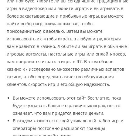
или ноутбуке. Любите ли вы сегодняшние традиционные
игры в видеопокер или любите играть и выигрывать в
более захватывающие и прибыльные игры, вы можете
найти выбор игр, ожидающих вас, чтобы
присоединиться к веселью. Затем вы можете
использовать их, чтобы играть в любую игру, которая
вам нравится в казино. Любите ли вы играть в обычные
игровые автоматы, настольные игры или онлайн-покер,
вам понравится играть в игры в R7. В этом обзоре
казино R7 исследовано множество различных аспектов
казино, чтобы определить качество обслуживания
клиентов, скорость игр и его общую надежность.
Вы можете использовать этот сайт бесплатно, пока
будете узнавать больше о различных играх, но это
означает, что вам придется внести деньги.
В каждом казино есть свой уникальный набор игр, и
операторы постоянно расширяют границы
возможного в онлайн-играх.