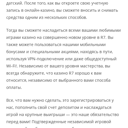
датский. После того, как вы откроете свою учетную
запись в онлайн-казино, вы сможете вносить и снимать
средства одним из нескольких способов.
Тогда вы сможете насладиться всеми вашими любимыми
играми казино на совершенно новом уровне в R7. Вы
также можете пользоваться нашими мобильными
бонусами и специальными акциями, находясь в пути,
используя VPN-подключение или даже общедоступный
Wi-Fi!. Независимо от вашего уровня мастерства, вы
всегда обнаружите, что казино R7 хорошо к вам
относится, независимо от выбранного вами способа
оплаты.
Все, что вам нужно сделать, это зарегистрироваться у
нас, пополнить свой счет депозитом и наслаждаться
игрой на крупные выигрыши — это наше обязательство
перед вами! Подтвержденные независимой игровой