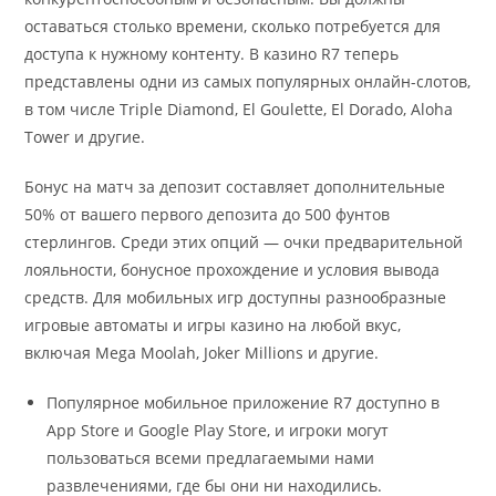
оставаться столько времени, сколько потребуется для
доступа к нужному контенту. В казино R7 теперь
представлены одни из самых популярных онлайн-слотов,
в том числе Triple Diamond, El Goulette, El Dorado, Aloha
Tower и другие.
Бонус на матч за депозит составляет дополнительные
50% от вашего первого депозита до 500 фунтов
стерлингов. Среди этих опций — очки предварительной
лояльности, бонусное прохождение и условия вывода
средств. Для мобильных игр доступны разнообразные
игровые автоматы и игры казино на любой вкус,
включая Mega Moolah, Joker Millions и другие.
Популярное мобильное приложение R7 доступно в
App Store и Google Play Store, и игроки могут
пользоваться всеми предлагаемыми нами
развлечениями, где бы они ни находились.