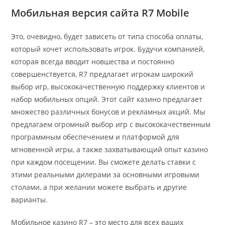
Мобильная версия сайта R7 Mobile
Это, очевидно, будет зависеть от типа способа оплаты,
который хочет использовать игрок. Будучи компанией,
которая всегда вводит новшества и постоянно
совершенствуется, R7 предлагает игрокам широкий
выбор игр, высококачественную поддержку клиентов и
набор мобильных опций. Этот сайт казино предлагает
множество различных бонусов и рекламных акций. Мы
предлагаем огромный выбор игр с высококачественным
программным обеспечением и платформой для
мгновенной игры, а также захватывающий опыт казино
при каждом посещении. Вы сможете делать ставки с
этими реальными дилерами за основными игровыми
столами, а при желании можете выбрать и другие
варианты.
Мобильное казино R7 – это место для всех ваших