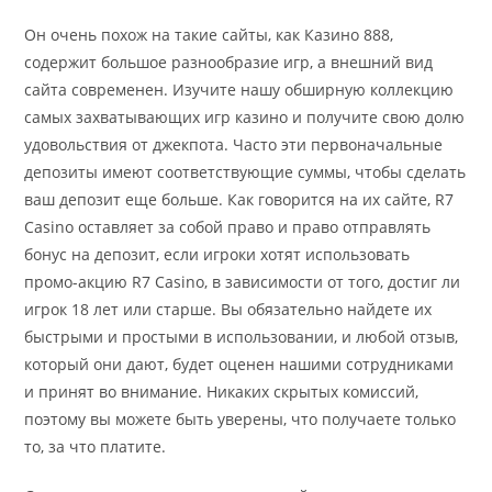
Он очень похож на такие сайты, как Казино 888,
содержит большое разнообразие игр, а внешний вид
сайта современен. Изучите нашу обширную коллекцию
самых захватывающих игр казино и получите свою долю
удовольствия от джекпота. Часто эти первоначальные
депозиты имеют соответствующие суммы, чтобы сделать
ваш депозит еще больше. Как говорится на их сайте, R7
Casino оставляет за собой право и право отправлять
бонус на депозит, если игроки хотят использовать
промо-акцию R7 Casino, в зависимости от того, достиг ли
игрок 18 лет или старше. Вы обязательно найдете их
быстрыми и простыми в использовании, и любой отзыв,
который они дают, будет оценен нашими сотрудниками
и принят во внимание. Никаких скрытых комиссий,
поэтому вы можете быть уверены, что получаете только
то, за что платите.