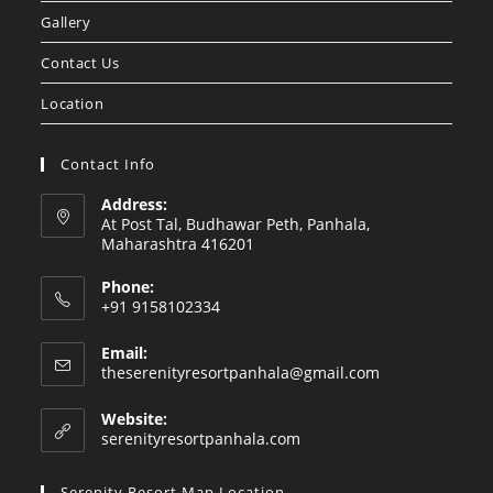
tab
tab
Gallery
Contact Us
Location
Contact Info
Address:
At Post Tal, Budhawar Peth, Panhala,
Maharashtra 416201
Phone:
+91 9158102334
Email:
Opens
theserenityresortpanhala@gmail.com
in
your
Website:
application
serenityresortpanhala.com
Serenity Resort Map Location