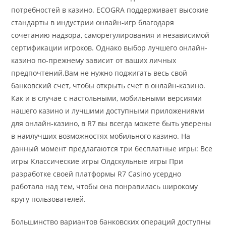
потребностей в казино. ECOGRA поддерживает высокие
стандарты в индустрии онлайн-игр благодаря
сочетанию надзора, саморегулирования и независимой
сертификации игроков. Однако выбор лучшего онлайн-
казино по-прежнему зависит от ваших личных
предпочтений.Вам не нужно поджигать весь свой
банковский счет, чтобы открыть счет в онлайн-казино.
Как и в случае с настольными, мобильными версиями
нашего казино и лучшими доступными приложениями
для онлайн-казино, в R7 вы всегда можете быть уверены
в наилучших возможностях мобильного казино. На
данный момент предлагаются три бесплатные игры: Все
игры Классические игры Олдскульные игры При
разработке своей платформы R7 Casino усердно
работала над тем, чтобы она понравилась широкому
кругу пользователей.
Большинство вариантов банковских операций доступны