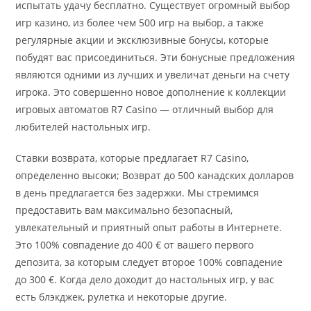
испытать удачу бесплатно. Существует огромный выбор
игр казино, из более чем 500 игр на выбор, а также
регулярные акции и эксклюзивные бонусы, которые
побудят вас присоединиться. Эти бонусные предложения
являются одними из лучших и увеличат деньги на счету
игрока. Это совершенно новое дополнение к коллекции
игровых автоматов R7 Casino — отличный выбор для
любителей настольных игр.
Ставки возврата, которые предлагает R7 Casino,
определенно высоки; Возврат до 500 канадских долларов
в день предлагается без задержки. Мы стремимся
предоставить вам максимально безопасный,
увлекательный и приятный опыт работы в Интернете.
Это 100% совпадение до 400 € от вашего первого
депозита, за которым следует второе 100% совпадение
до 300 €. Когда дело доходит до настольных игр, у вас
есть блэкджек, рулетка и некоторые другие.