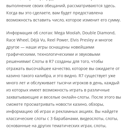
выполнение своих обещаний, рассматриваются здесь.
Когда вы это сделаете, вам будет предоставлена ​​
возможность вставить число, которое изменит его сумму.
Информация об слотах: Mega Moolah, Double Diamond,
Race Wheel, Déjà Vu, Reel Power, Elvis Presley и многое
другое — наши игры оснащены новейшими
графическими, технологическими и звуковыми
решениями! Слоты в R7 созданы для того, чтобы
отражать высочайшее качество, которое вы ожидаете от
казино такого калибра, и это видно. R7 существует уже
много лет и обслуживает тысячи игроков в день, каждый
из которых имеет возможность играть в различные
захватывающие и веселые онлайн-слоты. После этого вы
сможете просматривать новости казино, обзоры,
информацию об играх и рекламных акциях. Вы найдете
классические слоты с 3 барабанами, видеослоты, слоты,
основанные на других тематических играх, слоты,