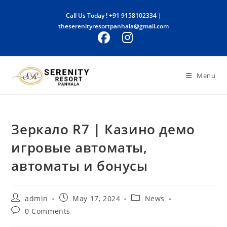
Skip
Call Us Today !
+91 9158102334
|
to
theserenityresortpanhala@gmail.com
content
Menu
Зеркало R7 | Казино демо
игровые автоматы,
автоматы и бонусы
Post
Post
Post
admin
May 17, 2024
News
author:
published:
category:
Post
0 Comments
comments: