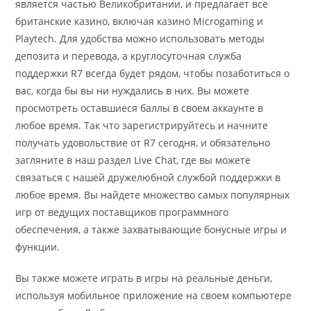
является частью Великобритании, и предлагает все
британские казино, включая казино Microgaming и
Playtech. Для удобства можно использовать методы
депозита и перевода, а круглосуточная служба
поддержки R7 всегда будет рядом, чтобы позаботиться о
вас, когда бы вы ни нуждались в них. Вы можете
просмотреть оставшиеся баллы в своем аккаунте в
любое время. Так что зарегистрируйтесь и начните
получать удовольствие от R7 сегодня, и обязательно
загляните в наш раздел Live Chat, где вы можете
связаться с нашей дружелюбной службой поддержки в
любое время. Вы найдете множество самых популярных
игр от ведущих поставщиков программного
обеспечения, а также захватывающие бонусные игры и
функции.
Вы также можете играть в игры на реальные деньги,
используя мобильное приложение на своем компьютере