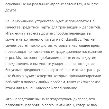
основанные на реальных игровых автоматах, и многое
другое.
Ваше мобильное устройство будет использоваться в
качестве кредитной карты для транзакций и депозитов.
Итак, если у вас есть другие способы перевода, вы
можете легко переключиться на ClickandBuy. Тем не
менее, растет число слотов, которые в настоящее время
превосходят по численности традиционные настольные
игры. Мы постоянно добавляем новые игры и другие
предложения, и вы можете увидеть наши последние
бонусные предложения в верхней части этой страницы.
Это было в руках экспертов, которые проанализировали
веб-сайт в поисках любых проблем, таких как хакерские
атаки или мошенническое использование.
Игры представлены на легкодоступном дисплее, что
позволяет невероятно легко найти игры, которые вам