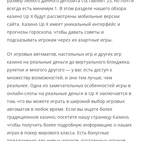
размер любого данного депозита составляет 25, но почти
всегда есть минимум 1. В этом разделе нашего обзора
казино Up X будут рассмотрены мобильные версии
сайта. Казино Up X имеет уникальный интерфейс и
прогнозы гороскопа, чтобы давать советы и
подсказывать игрокам через их азартные игры.
От игровых автоматов, настольных игр и других игр
казино на реальные деньги до виртуального блэкджека,
рулетки и многого другого — у вас есть доступ к
множеству возможностей, и они тем лучше, чем
реальнее. Одна из замечательных особенностей игры в
онлайн-слоты на реальные деньги в Up X заключается в
том, что вы можете играть в широкий выбор игровых
автоматов в любое время. Если вы ищете более
традиционное казино, посетите нашу страницу Казино,
чтобы получить более подробную информацию о наших
играх в покер мирового класса. Есть бонусные
предложения для новых игроков, постоянных игроков,