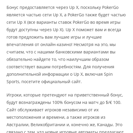
Бонус предоставляется через Up X, поскольку PokerGo
является частью сети Up X, а PokerGo также будет частью
сети Up X (все варианты ставок PokerGo во время игры
будут доступны через Up X). Up X поможет вам и всегда
готов предложить вам лучшие игры и лучшие
впечатления от онлайн-казино! Несмотря на это, мы
считаем, что с нашими банковскими вариантами вы
обязательно найдете то, что наилучшим образом
соответствует вашим потребностям. Для получения
дополнительной информации о Up X, включая Spin
Sports, посетите официальный сайт.
Игроки, которые претендуют на приветственный бонус,
будут вознаграждены 100% бонусом на матч до $/€ 100.
Сайт обслуживает игроков независимо от их
местоположения и времени, а также игроков из
Австралии, Великобритании и, конечно же, Канады. Это
связано с тем, что новые игровые автоматы предлагают