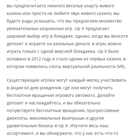
вы предпочитаете немного веселья азарту живого
казино или просто не любите звук живого казино, вы
будете рады услышать, что мы предлагаем множество
увлекательных казуальных игр. Up X предлагает
широкий выбор игр в блэкджек, однако, когда вы вносите
депозит и играете на реальные деньги, в игры можно
играть только с одной версией блэкджека. Up X было
основано в 2012 году и стало одним из первых казино, в
котором появились слоты виртуальной реальности (VR).
Существующие игроки могут каждый месяц участвовать
в акции ко дню рождения, где они могут получить
бесплатное вращение игрового автомата. Делайте
депозит и наслаждайтесь, и вы обязательно
почувствуете бесплатные вращения, прогрессивные
джекпоты, максимальные выигрыши и другие
удивительные бонусы в Up X. Изучите весь наш
ассортимент, и вы обнаружите, что у нас есть что-то