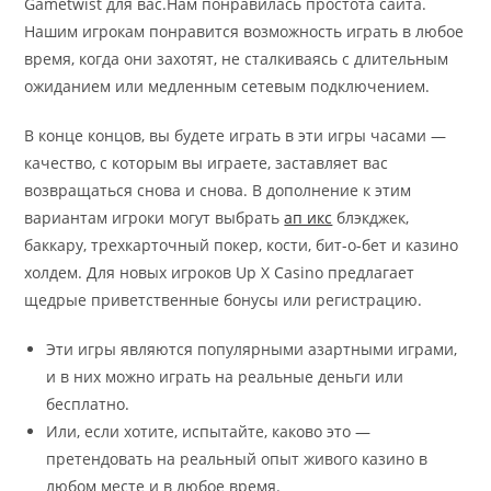
Gametwist для вас.Нам понравилась простота сайта.
Нашим игрокам понравится возможность играть в любое
время, когда они захотят, не сталкиваясь с длительным
ожиданием или медленным сетевым подключением.
В конце концов, вы будете играть в эти игры часами —
качество, с которым вы играете, заставляет вас
возвращаться снова и снова. В дополнение к этим
вариантам игроки могут выбрать
ап икс
блэкджек,
баккару, трехкарточный покер, кости, бит-о-бет и казино
холдем. Для новых игроков Up X Casino предлагает
щедрые приветственные бонусы или регистрацию.
Эти игры являются популярными азартными играми,
и в них можно играть на реальные деньги или
бесплатно.
Или, если хотите, испытайте, каково это —
претендовать на реальный опыт живого казино в
любом месте и в любое время.