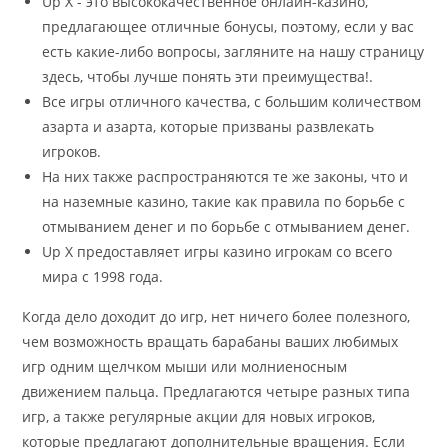
Up X - это высококачественное онлайн-казино,
предлагающее отличные бонусы, поэтому, если у вас
есть какие-либо вопросы, загляните на нашу страницу
здесь, чтобы лучше понять эти преимущества!.
Все игры отличного качества, с большим количеством
азарта и азарта, которые призваны развлекать
игроков.
На них также распространяются те же законы, что и
на наземные казино, такие как правила по борьбе с
отмыванием денег и по борьбе с отмыванием денег.
Up X предоставляет игры казино игрокам со всего
мира с 1998 года.
Когда дело доходит до игр, нет ничего более полезного,
чем возможность вращать барабаны ваших любимых
игр одним щелчком мыши или молниеносным
движением пальца. Предлагаются четыре разных типа
игр, а также регулярные акции для новых игроков,
которые предлагают дополнительные вращения. Если