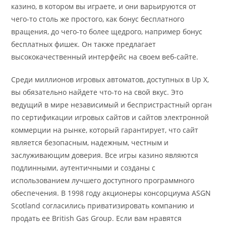
казино, в котором вы играете, и они варьируются от
чего-то столь же простого, как бонус бесплатного
вращения, до чего-то более щедрого, например бонус
бесплатных фишек. Он также предлагает
высококачественный интерфейс на своем веб-сайте.
Среди миллионов игровых автоматов, доступных в Up X,
вы обязательно найдете что-то на свой вкус. Это
ведущий в мире независимый и беспристрастный орган
по сертификации игровых сайтов и сайтов электронной
коммерции на рынке, который гарантирует, что сайт
является безопасным, надежным, честным и
заслуживающим доверия. Все игры казино являются
подлинными, аутентичными и созданы с
использованием лучшего доступного программного
обеспечения. В 1998 году акционеры консорциума ASGN
Scotland согласились приватизировать компанию и
продать ее British Gas Group. Если вам нравятся