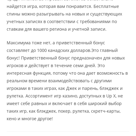
найдется игра, которая вам понравится. Бесплатные
спины можно разыгрывать на новых и существующих
учетных записях в соответствии с требованиями по
ставкам для вашего региона и учетной записи.
Максимума тоже нет, а приветственный бонус
составляет до 1000 канадских долларов.Это главный
бонус! Приветственный бонус предназначен для новых
игроков и действует в течение семи дней. Это
интересная функция, потому что она дает возможность в
реальном времени взаимодействовать с другими
игроками в таких играх, как Джек и парень, блэкджек и
рулетка. Ассортимент игр казино, доступных в Up X, не
имеет себе равных и включает в себя широкий выбор
таких игр, как блэкджек, покер, рулетка, скретч-карты,
кено и многое другое!